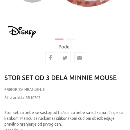
Podeli
STOR SET OD 3 DELA MINNIE MOUSE
PRIBOR ZA HRANJENJE
Šifra artikla:
SR10707
Stor set za bebe se sastoji od flašice za bebe sa ručkama i činije sa
kašikom. Flašicu sa ručkama i silikonskom cuclom obezbedjuje
pravilno hranjenje od prvog dan
...