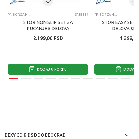
PRIBOR ZA HRANJENJE
SR83585
PRIBOR ZA HRANJENJE
STOR NON SLIP SET ZA
STOR EASY SET 
RUCANJE 5 DELOVA
DELOVA SP
SPIDERMAN
2.199,00
RSD
1.299,00
DODAJ U KORPU
DODAJ U
DEXY CO KIDS DOO BEOGRAD