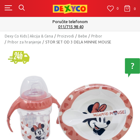
0
0
0
Poručite telefonom
011/715 98 40
Dexy Co Kids | Akcija & Cena
Proizvodi
Bebe
Pribor
Pribor za hranjenje
STOR SET OD 3 DELA MINNIE MOUSE