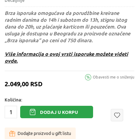
Detaljnije
Brza isporuka omogućava da porudžbine kreirane
radnim danima do 14h i subotom do 13h, stignu istog
dana do 20h, uz plaćanje karticom ili pouzećem. Ova
usluga je dostupna u Beogradu za proizvode označene
„Brza isporuka“ po ceni od 750 dinara.
Više informacija o ovoj vrsti isporuke možete videti
ovde.
Obavesti me o sniženju
2.049,00
RSD
Količina:
DODAJ U KORPU
Dodajte proizvod u gift listu