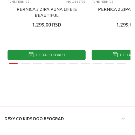
PUNE PERNICE
MGL0586735
PUNE PERNICE
PERNICA 3 ZIPA PUNA LIFE IS
PERNICA 2 ZIPA 
BEAUTIFUL
1.299,00
RSD
1.299,00
DODAJ U KORPU
DODAJ U
DEXY CO KIDS DOO BEOGRAD