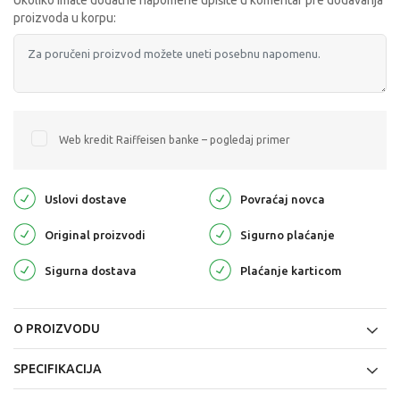
Ukoliko imate dodatne napomene upišite u komentar pre dodavanja
proizvoda u korpu:
Web kredit Raiffeisen banke – pogledaj primer
Uslovi dostave
Povraćaj novca
Original proizvodi
Sigurno plaćanje
Sigurna dostava
Plaćanje karticom
O PROIZVODU
SPECIFIKACIJA