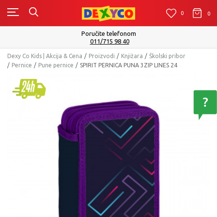
0
0
0
Poručite telefonom
011/715 98 40
Dexy Co Kids | Akcija & Cena
Proizvodi
Knjižara
Školski pribor
Pernice
Pune pernice
SPIRIT PERNICA PUNA 3ZIP LINES 24