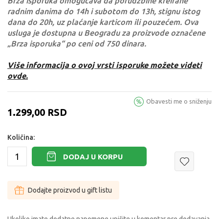
Brza isporuka omogućava da porudžbine kreirane
radnim danima do 14h i subotom do 13h, stignu istog
dana do 20h, uz plaćanje karticom ili pouzećem. Ova
usluga je dostupna u Beogradu za proizvode označene
„Brza isporuka“ po ceni od 750 dinara.
Više informacija o ovoj vrsti isporuke možete videti
ovde.
Obavesti me o sniženju
1.299,00
RSD
Količina:
DODAJ U KORPU
Dodajte proizvod u gift listu