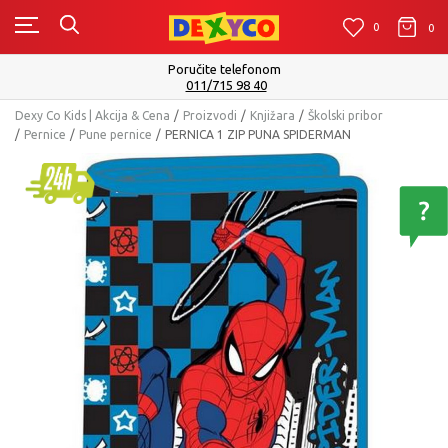
0
0
0
Isporuku možete očekivati u roku od 2 do 4 ra
Pogledaj više
Dexy Co Kids | Akcija & Cena
Proizvodi
Knjižara
Školski pribor
Pernice
Pune pernice
PERNICA 1 ZIP PUNA SPIDERMAN