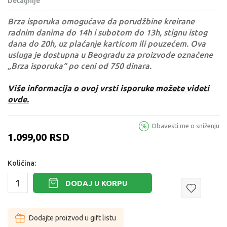
Detaljnije
Brza isporuka omogućava da porudžbine kreirane
radnim danima do 14h i subotom do 13h, stignu istog
dana do 20h, uz plaćanje karticom ili pouzećem. Ova
usluga je dostupna u Beogradu za proizvode označene
„Brza isporuka“ po ceni od 750 dinara.
Više informacija o ovoj vrsti isporuke možete videti
ovde.
Obavesti me o sniženju
1.099,00
RSD
Količina:
DODAJ U KORPU
Dodajte proizvod u gift listu