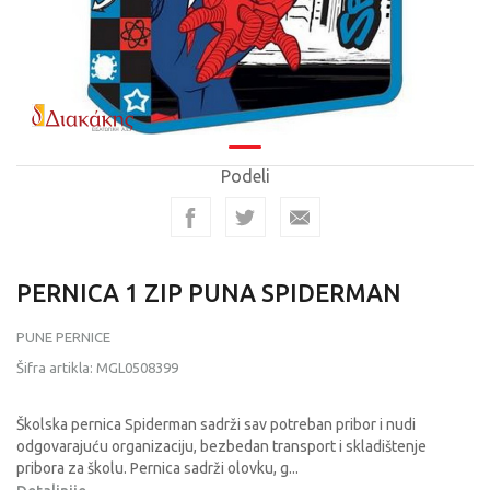
Podeli
PERNICA 1 ZIP PUNA SPIDERMAN
PUNE PERNICE
Šifra artikla:
MGL0508399
Školska pernica Spiderman sadrži sav potreban pribor i nudi
odgovarajuću organizaciju, bezbedan transport i skladištenje
pribora za školu. Pernica sadrži olovku, g
...