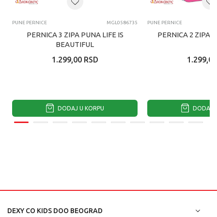
PUNE PERNICE
MGL0586735
PUNE PERNICE
PERNICA 3 ZIPA PUNA LIFE IS
PERNICA 2 ZIPA 
BEAUTIFUL
1.299,00
RSD
1.299,00
DODAJ U KORPU
DODAJ U
DEXY CO KIDS DOO BEOGRAD