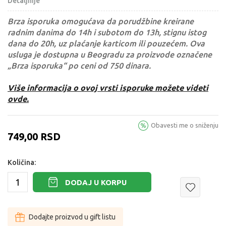
Detaljnije
Brza isporuka omogućava da porudžbine kreirane
radnim danima do 14h i subotom do 13h, stignu istog
dana do 20h, uz plaćanje karticom ili pouzećem. Ova
usluga je dostupna u Beogradu za proizvode označene
„Brza isporuka“ po ceni od 750 dinara.
Više informacija o ovoj vrsti isporuke možete videti
ovde.
Obavesti me o sniženju
749,00
RSD
Količina:
DODAJ U KORPU
Dodajte proizvod u gift listu