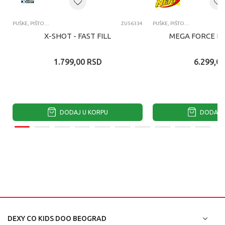
PUŠKE, PIŠTOLJI, BLASTERI I MAČEVI
ZU56334
PUŠKE, PIŠTOLJI, BLASTERI I MAČEVI
X-SHOT - FAST FILL
MEGA FORCE B
1.799,00
RSD
6.299,00
DODAJ U KORPU
DODAJ U
DEXY CO KIDS DOO BEOGRAD