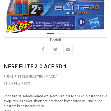
Podeli
NERF ELITE 2.0 ACE SD 1
PUŠKE, PIŠTOLJI, BLASTERI I MAČEVI
Šifra artikla:
F5035
Ponesite sa sobom kompaktni Nerf Elite 2.0 Ace SD-1 blaster na sve
svoje misije i bitke! Iskoristite prednosti kompaktne veličine ovog
blastera kada morate da se
...