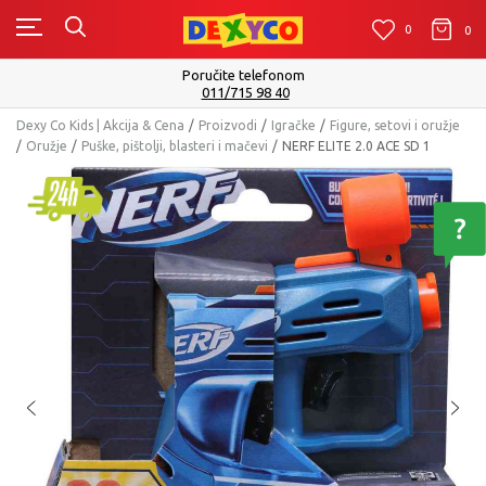
0
0
0
Isporuku možete očekivati u roku od 2 do 4
Pogledaj više
Dexy Co Kids | Akcija & Cena
Proizvodi
Igračke
Figure, setovi i oružje
Oružje
Puške, pištolji, blasteri i mačevi
NERF ELITE 2.0 ACE SD 1