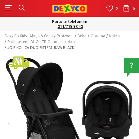
0
0
0
Poručite telefonom
011/715 98 40
Dexy Co Kids | Akcija & Cena
Proizvodi
Bebe
Oprema
Kolica
Putni sistemi DUO i TRIO modeli kolica
JOIE KOLICA DUO SISTEM JUVA BLACK