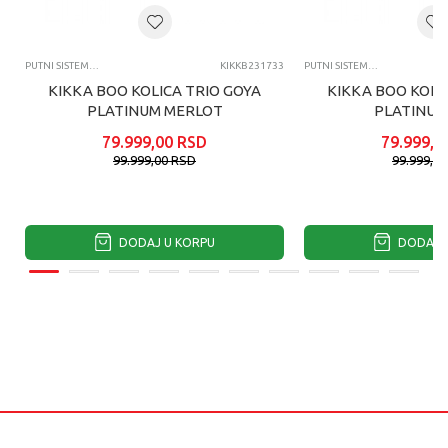
PUTNI SISTEMI DUO I TRIO MODELI KOLICA
KIKKB231733
PUTNI SISTEMI DUO I TRIO MODELI KOLICA
KIKKA BOO KOLICA TRIO GOYA
KIKKA BOO KOLI
PLATINUM MERLOT
PLATINUM
79.999,00
RSD
79.999,0
99.999,00
RSD
99.999,0
DODAJ U KORPU
DODAJ U