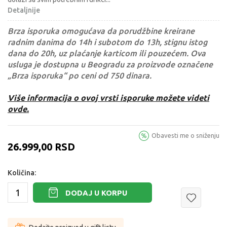
Detaljnije
Brza isporuka omogućava da porudžbine kreirane
radnim danima do 14h i subotom do 13h, stignu istog
dana do 20h, uz plaćanje karticom ili pouzećem. Ova
usluga je dostupna u Beogradu za proizvode označene
„Brza isporuka“ po ceni od 750 dinara.
Više informacija o ovoj vrsti isporuke možete videti
ovde.
Obavesti me o sniženju
26.999,00
RSD
Količina:
DODAJ U KORPU