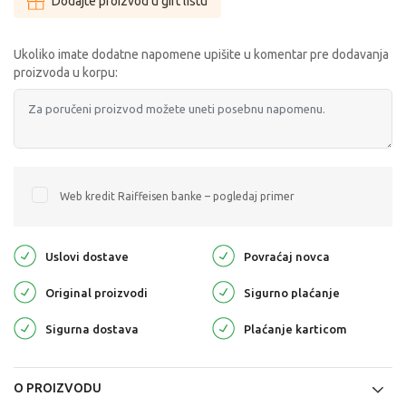
Dodajte proizvod u gift listu
Ukoliko imate dodatne napomene upišite u komentar pre dodavanja
proizvoda u korpu:
Web kredit Raiffeisen banke – pogledaj primer
Uslovi dostave
Povraćaj novca
Original proizvodi
Sigurno plaćanje
Sigurna dostava
Plaćanje karticom
O PROIZVODU