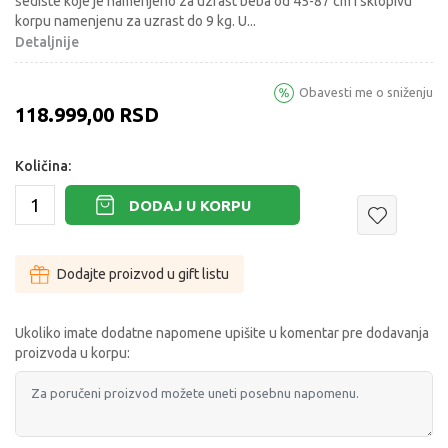
sediste koje je namenjeno za uzrast beba od 45-87 cm i sklopivu
korpu namenjenu za uzrast do 9 kg. U
...
Detaljnije
Obavesti me o sniženju
118.999,00
RSD
Količina:
DODAJ U KORPU
Dodajte proizvod u gift listu
Ukoliko imate dodatne napomene upišite u komentar pre dodavanja
proizvoda u korpu: