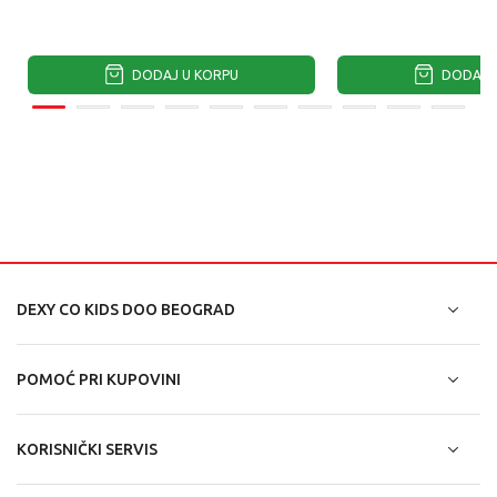
DODAJ U KORPU
DODAJ U
DEXY CO KIDS DOO BEOGRAD
POMOĆ PRI KUPOVINI
KORISNIČKI SERVIS