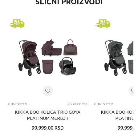
SLIČNI PROIZVODI
PUTNI SISTEMI DUO I TRIO MODELI KOLICA
KIKKB231733
PUTNI SISTEMI DUO I TRIO MODELI KOLICA
KIKKA BOO KOLICA TRIO GOYA
KIKKA BOO KOLI
PLATINUM MERLOT
PLATINUM
99.999,00
RSD
99.999,0