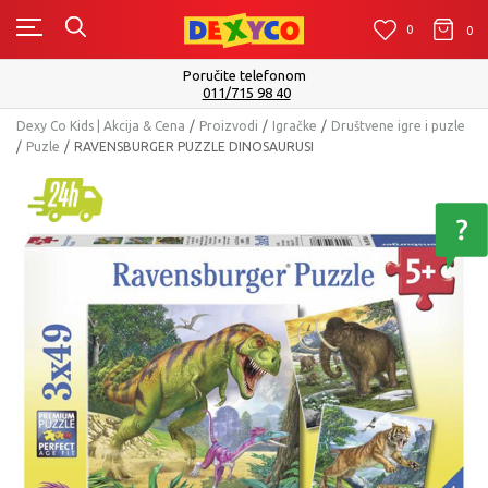
0
0
0
Isporuku možete očekivati u roku od 2 do 4 radna dana!
Pogledaj više
Dexy Co Kids | Akcija & Cena
Proizvodi
Igračke
Društvene igre i puzle
Puzle
RAVENSBURGER PUZZLE DINOSAURUSI