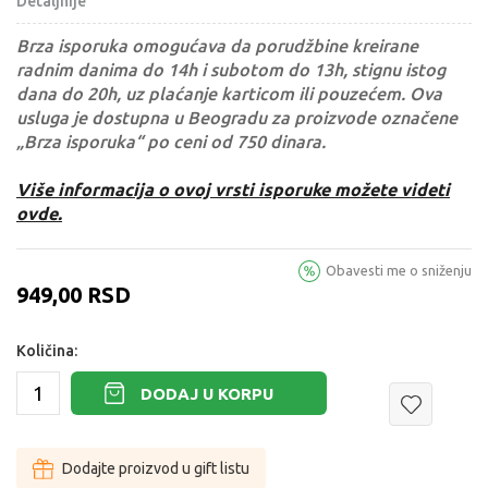
Detaljnije
Brza isporuka omogućava da porudžbine kreirane
radnim danima do 14h i subotom do 13h, stignu istog
dana do 20h, uz plaćanje karticom ili pouzećem. Ova
usluga je dostupna u Beogradu za proizvode označene
„Brza isporuka“ po ceni od 750 dinara.
Više informacija o ovoj vrsti isporuke možete videti
ovde.
Obavesti me o sniženju
949,00
RSD
Količina:
DODAJ U KORPU
Dodajte proizvod u gift listu