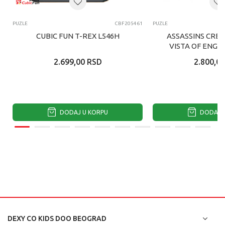
PUZLE
CBF205461
PUZLE
CUBIC FUN T-REX L546H
ASSASSINS CRE
VISTA OF ENGL
2.699,00
RSD
2.800,00
DODAJ U KORPU
DODAJ U
DEXY CO KIDS DOO BEOGRAD