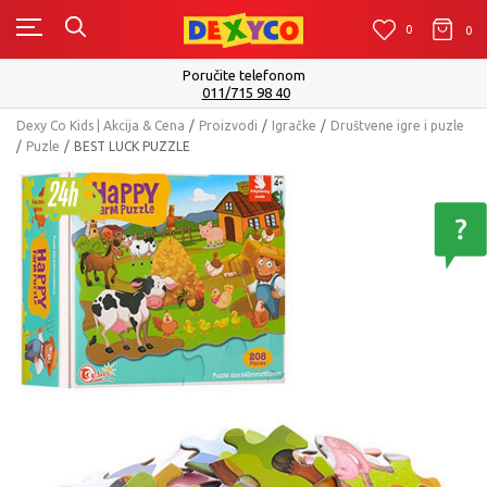
0
0
0
Poručite telefonom
011/715 98 40
Dexy Co Kids | Akcija & Cena
Proizvodi
Igračke
Društvene igre i puzle
Puzle
BEST LUCK PUZZLE