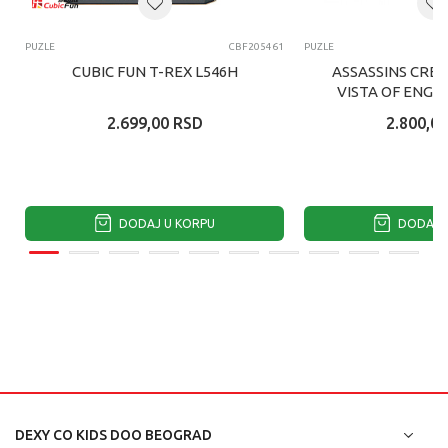
PUZLE
CBF205461
PUZLE
CUBIC FUN T-REX L546H
ASSASSINS CRE
VISTA OF ENGL
2.699,00
RSD
2.800,00
DODAJ U KORPU
DODAJ U
DEXY CO KIDS DOO BEOGRAD