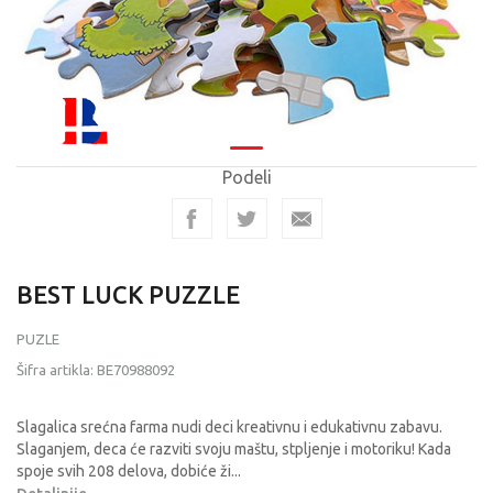
Podeli
BEST LUCK PUZZLE
PUZLE
Šifra artikla:
BE70988092
Slagalica srećna farma nudi deci kreativnu i edukativnu zabavu.
Slaganjem, deca će razviti svoju maštu, stpljenje i motoriku! Kada
spoje svih 208 delova, dobiće ži
...