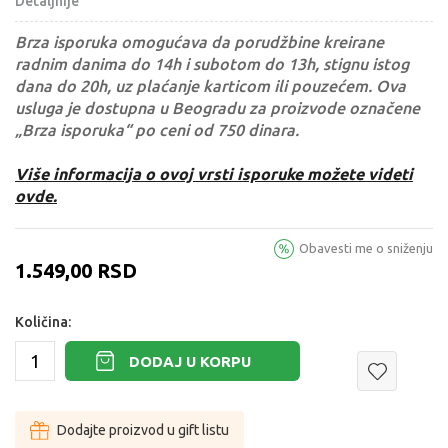
Detaljnije
Brza isporuka omogućava da porudžbine kreirane
radnim danima do 14h i subotom do 13h, stignu istog
dana do 20h, uz plaćanje karticom ili pouzećem. Ova
usluga je dostupna u Beogradu za proizvode označene
„Brza isporuka“ po ceni od 750 dinara.
Više informacija o ovoj vrsti isporuke možete videti
ovde.
Obavesti me o sniženju
1.549,00
RSD
Količina:
DODAJ U KORPU
Dodajte proizvod u gift listu