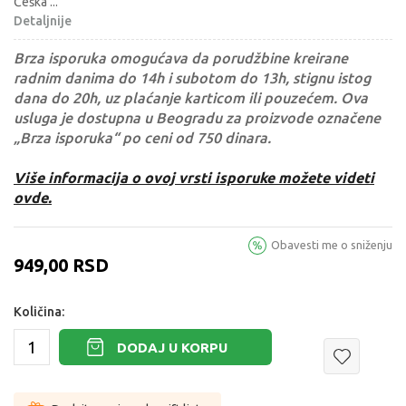
Češka
...
Detaljnije
Brza isporuka omogućava da porudžbine kreirane
radnim danima do 14h i subotom do 13h, stignu istog
dana do 20h, uz plaćanje karticom ili pouzećem. Ova
usluga je dostupna u Beogradu za proizvode označene
„Brza isporuka“ po ceni od 750 dinara.
Više informacija o ovoj vrsti isporuke možete videti
ovde.
Obavesti me o sniženju
949,00
RSD
Količina:
DODAJ U KORPU