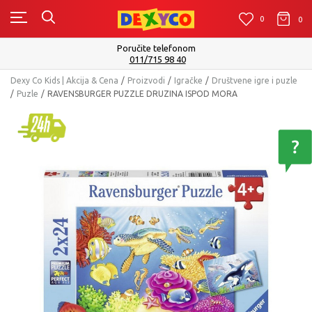
0
0
0
Poručite telefonom
011/715 98 40
Dexy Co Kids | Akcija & Cena
Proizvodi
Igračke
Društvene igre i puzle
Puzle
RAVENSBURGER PUZZLE DRUZINA ISPOD MORA