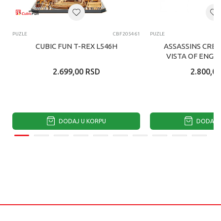
PUZLE
CBF205461
PUZLE
CUBIC FUN T-REX L546H
ASSASSINS CRE
VISTA OF ENGL
2.699,00
RSD
2.800,00
DODAJ U KORPU
DODAJ U