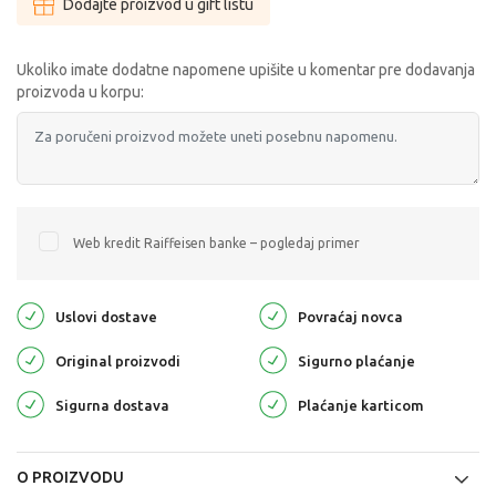
Dodajte proizvod u gift listu
Ukoliko imate dodatne napomene upišite u komentar pre dodavanja
proizvoda u korpu:
Web kredit Raiffeisen banke – pogledaj primer
Uslovi dostave
Povraćaj novca
Original proizvodi
Sigurno plaćanje
Sigurna dostava
Plaćanje karticom
O PROIZVODU