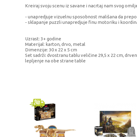
Kreiraj svoju scenu iz savane i nacrtaj nam svog omil
- unapredjuje vizuelnu sposobnost mališana da prepoz
- sklapanje puzzli unapredjuje finu motoriku i koordinac
Uzrast: 3+ godine
Materijal: karton, drvo, metal
Dimenzije: 30 x 22 x 5 cm
Set sadrži: dvostranu tablu veličine 29,5 x 22 cm, drven
lepljenje na obe strane table
KARAKTERISTIKA
Kategorija
Brend
Pol
Uzrast