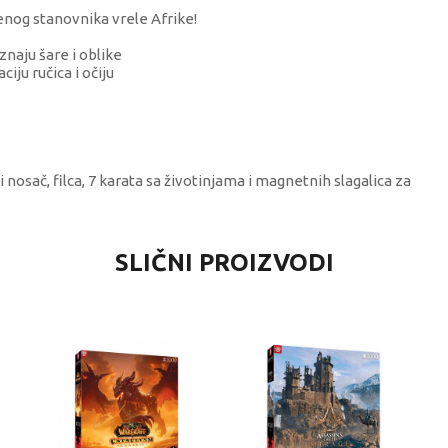
jenog stanovnika vrele Afrike!
naju šare i oblike
iju ručica i očiju
i nosač, filca, 7 karata sa životinjama i magnetnih slagalica za
VREDNOST
SLIČNI PROIZVODI
Puzle
Best Luck
univerzalno
4-6 godina