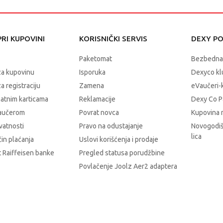
RI KUPOVINI
KORISNIČKI SERVIS
DEXY P
Paketomat
Bezbedna
za kupovinu
Isporuka
Dexyco klu
a registraciju
Zamena
eVaučeri-
latnim karticama
Reklamacije
Dexy Co P
vaučerom
Povrat novca
Kupovina 
ivatnosti
Pravo na odustajanje
Novogodiš
lica
čin plaćanja
Uslovi korišćenja i prodaje
 Raiffeisen banke
Pregled statusa porudžbine
Povlačenje Joolz Aer2 adaptera