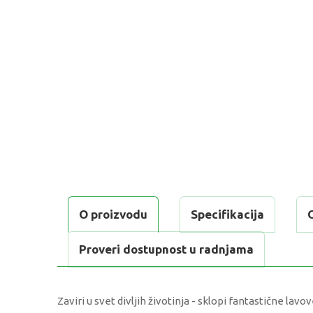
O proizvodu
Specifikacija
Proveri dostupnost u radnjama
Zaviri u svet divljih životinja - sklopi fantastične lavo