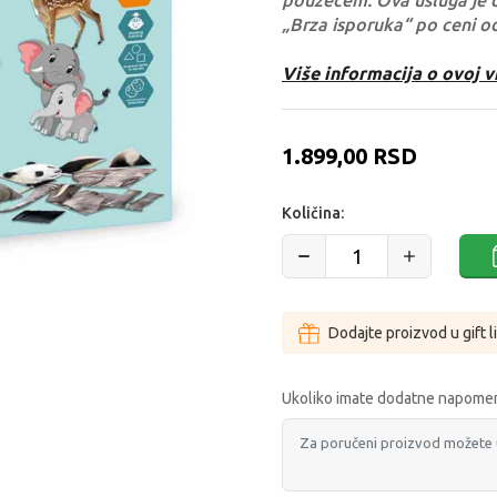
pouzećem. Ova usluga je 
„Brza isporuka“ po ceni o
Više informacija o ovoj v
1.899,00
RSD
Količina:
Dodajte proizvod u gift l
Ukoliko imate dodatne napomen