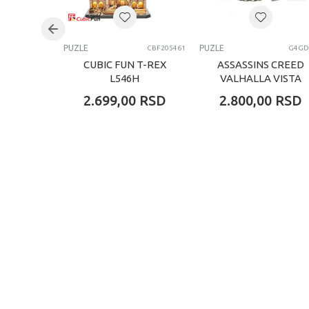
Kategorija
PUZLE
PUZLE
CBF205461
G4GD
CUBIC FUN T-REX
ASSASSINS CREED
L546H
VALHALLA VISTA
OF ENGLAND
2.699,00
RSD
2.800,00
RSD
PUZZLE