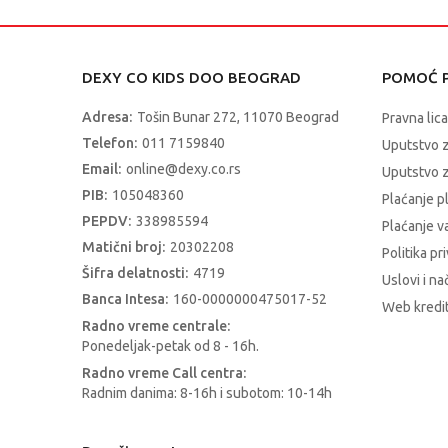
DEXY CO KIDS DOO BEOGRAD
POMOĆ P
Adresa:
Tošin Bunar 272, 11070 Beograd
Pravna lica
Telefon:
011 7159840
Uputstvo 
Email:
online@dexy.co.rs
Uputstvo z
PIB:
105048360
Plaćanje p
PEPDV:
338985594
Plaćanje 
Matični broj:
20302208
Politika pr
Šifra delatnosti:
4719
Uslovi i na
Banca Intesa:
160-0000000475017-52
Web kredit
Radno vreme centrale:
Ponedeljak-petak od 8 - 16h.
Radno vreme Call centra:
Radnim danima: 8-16h i subotom: 10-14h