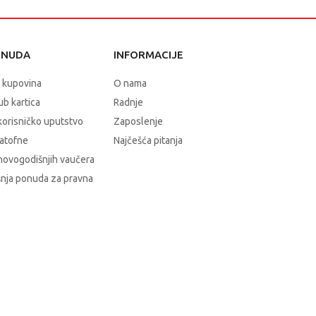
ONUDA
INFORMACIJE
 kupovina
O nama
b kartica
Radnje
korisničko uputstvo
Zaposlenje
atofne
Najčešća pitanja
novogodišnjih vaučera
nja ponuda za pravna