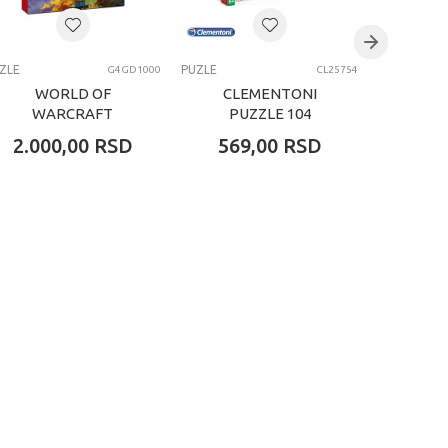
ZLE
PUZLE
PUZLE
G4GD1000
CL25754
WORLD OF
CLEMENTONI
CLE
WARCRAFT
PUZZLE 104
PUZ
DRAGONFLIGHT
BARBIE -3-
STI
2.000,00
RSD
569,00
RSD
649
ALEXSTRASZA
PUZZLE