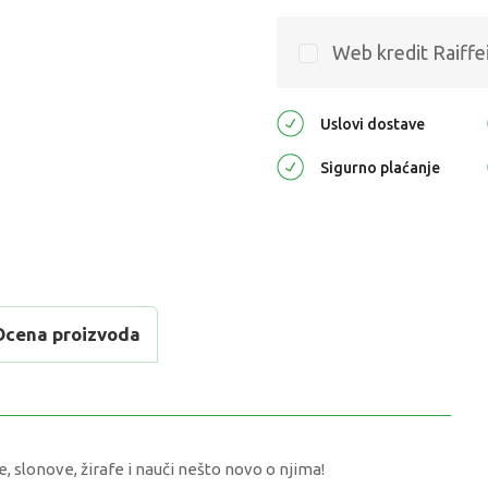
Web kredit Raiffe
Uslovi dostave
Sigurno plaćanje
Ocena proizvoda
ve, slonove, žirafe i nauči nešto novo o njima!