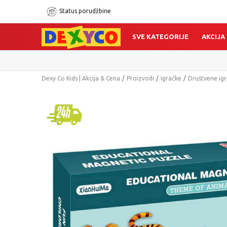
Status porudžbine
SVE KATEGORIJE
AKCIJA
Dexy Co Kids | Akcija & Cena
Proizvodi
Igračke
Društvene igr