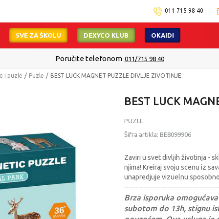
011 715 98 40
SVE ZA ŠKOLU
DEXYCO KLUB
OKAIDI
Poručite telefonom
011/715 98 40
e i puzle
Puzle
BEST LUCK MAGNET PUZZLE DIVLJE ZIVOTINJE
BEST LUCK MAGNE
PUZLE
Šifra artikla:
BE8099906
Zaviri u svet divljih životinja -
njima! Kreiraj svoju scenu iz sa
unapredjuje vizuelnu sposobno
Brza isporuka omogućava 
subotom do 13h, stignu ist