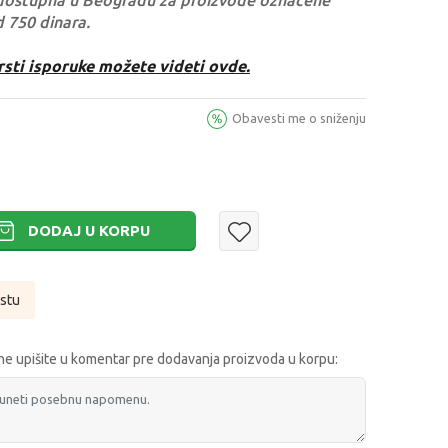
dostupna u Beogradu za proizvode označene
d 750 dinara.
rsti isporuke možete videti ovde.
Obavesti me o sniženju
DODAJ U KORPU
istu
e upišite u komentar pre dodavanja proizvoda u korpu: