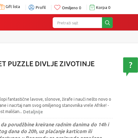
Gift lista
Profil
Korpa
0
Omiljeno
0
Pretraži sajt
T PUZZLE DIVLJE ZIVOTINJE
 sklopi fantastične lavove, slonove, žirafe i nauči nešto novo o
vane i nacrtaj nam svog omiljenog stanovnika vrele Afrike! -
st mališan
...
Detaljnije
da porudžbine kreirane radnim danima do 14h i
og dana do 20h, uz plaćanje karticom ili