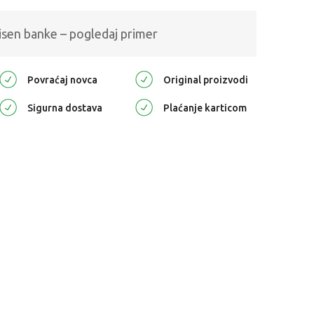
isen banke – pogledaj primer
Povraćaj novca
Original proizvodi
Sigurna dostava
Plaćanje karticom