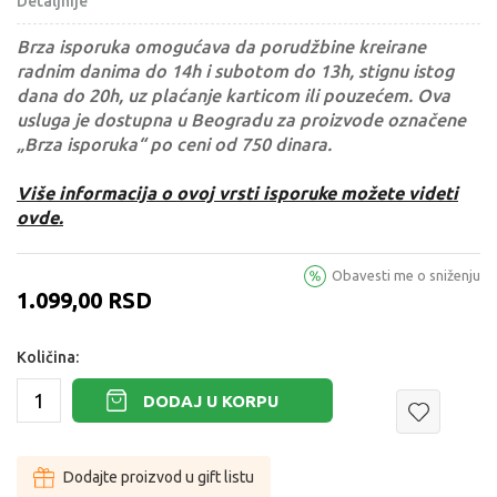
Detaljnije
Brza isporuka omogućava da porudžbine kreirane
radnim danima do 14h i subotom do 13h, stignu istog
dana do 20h, uz plaćanje karticom ili pouzećem. Ova
usluga je dostupna u Beogradu za proizvode označene
„Brza isporuka“ po ceni od 750 dinara.
Više informacija o ovoj vrsti isporuke možete videti
ovde.
Obavesti me o sniženju
1.099,00
RSD
Količina:
DODAJ U KORPU
Dodajte proizvod u gift listu