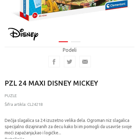
Podeli
PZL 24 MAXI DISNEY MICKEY
PUZLE
Šifra artikla:
CL24218
Dečija slagalica sa 24 izuzetno velika dela. Ogroman niz slagalica
specijalno dizajniranih za decu kako bi im pomogli da usavrše svoje
moći zapažanja,kao i logičke
...