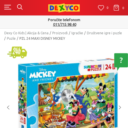
0
0
0
Poručite telefonom
011/715 98 40
Dexy Co Kids | Akcija & Cena
Proizvodi
Igračke
Društvene igre i puzle
Puzle
PZL 24 MAXI DISNEY MICKEY