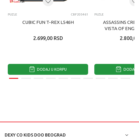
PUZLE
CBF205461
PUZLE
CUBIC FUN T-REX L546H
ASSASSINS CRE
VISTA OF ENGL
2.699,00
RSD
2.800,00
DODAJ U KORPU
DODAJ U
DEXY CO KIDS DOO BEOGRAD