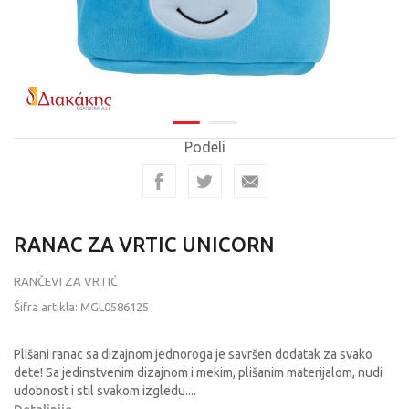
Podeli
RANAC ZA VRTIC UNICORN
RANČEVI ZA VRTIĆ
Šifra artikla:
MGL0586125
Plišani ranac sa dizajnom jednoroga je savršen dodatak za svako
dete! Sa jedinstvenim dizajnom i mekim, plišanim materijalom, nudi
udobnost i stil svakom izgledu.
...