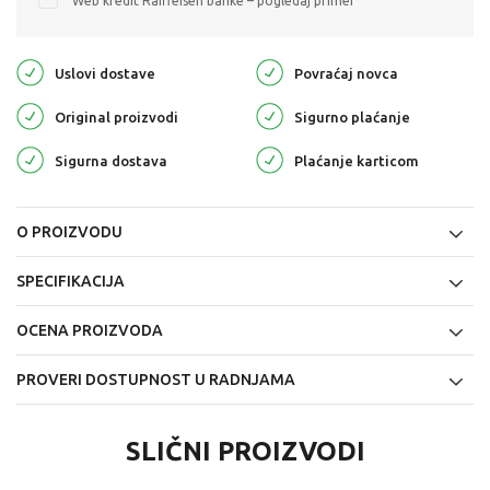
Web kredit Raiffeisen banke – pogledaj primer
Uslovi dostave
Povraćaj novca
Original proizvodi
Sigurno plaćanje
Sigurna dostava
Plaćanje karticom
O PROIZVODU
SPECIFIKACIJA
OCENA PROIZVODA
PROVERI DOSTUPNOST U RADNJAMA
SLIČNI PROIZVODI