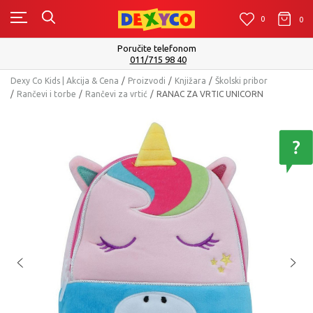
0
0
0
Poručite telefonom
011/715 98 40
Dexy Co Kids | Akcija & Cena
Proizvodi
Knjižara
Školski pribor
Rančevi i torbe
Rančevi za vrtić
RANAC ZA VRTIC UNICORN