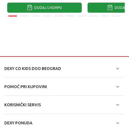
DODAJ U KORPU
DODAJ U
DEXY CO KIDS DOO BEOGRAD
POMOĆ PRI KUPOVINI
KORISNIČKI SERVIS
DEXY PONUDA