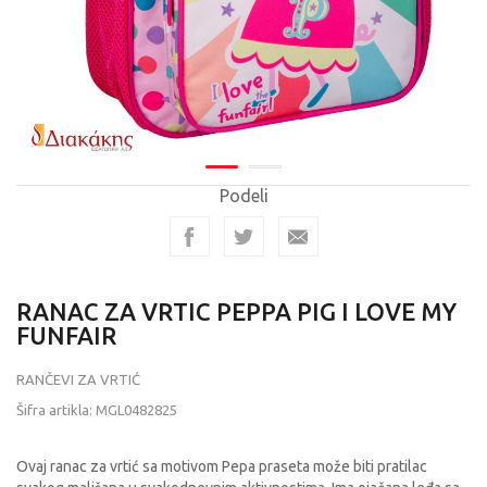
Podeli
RANAC ZA VRTIC PEPPA PIG I LOVE MY
FUNFAIR
RANČEVI ZA VRTIĆ
Šifra artikla:
MGL0482825
Ovaj ranac za vrtić sa motivom Pepa praseta može biti pratilac