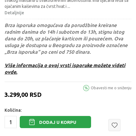
svakog mališana u svakodnevnim aktivnostima. Ima ojačana leđa sa
ojačanim kaiševima za čvrst hvat i
...
Detaljnije
Brza isporuka omogućava da porudžbine kreirane
radnim danima do 14h i subotom do 13h, stignu istog
dana do 20h, uz plaćanje karticom ili pouzećem. Ova
usluga je dostupna u Beogradu za proizvode označene
„Brza isporuka“ po ceni od 750 dinara.
Više informacija o ovoj vrsti isporuke možete videti
ovde.
Obavesti me o sniženju
3.299,00
RSD
Količina:
DODAJ U KORPU