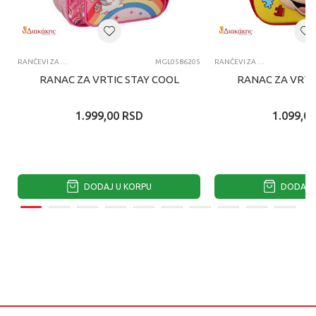
RANČEVI ZA VRTIĆ
MGL0586205
RANČEVI ZA VRTIĆ
RANAC ZA VRTIC STAY COOL
RANAC ZA VRTI
1.999,00
RSD
1.099,00
DODAJ U KORPU
DODAJ U