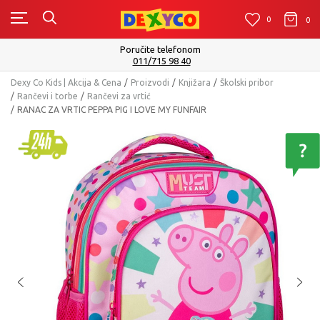
0
0
0
Isporuku možete očekivati u roku od 2 do 4 radna dana
Pogledaj više
Dexy Co Kids | Akcija & Cena
Proizvodi
Knjižara
Školski pribor
Rančevi i torbe
Rančevi za vrtić
RANAC ZA VRTIC PEPPA PIG I LOVE MY FUNFAIR