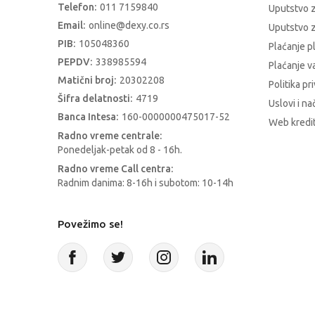
Telefon:
011 7159840
Uputstvo 
Email:
online@dexy.co.rs
Uputstvo z
PIB:
105048360
Plaćanje p
PEPDV:
338985594
Plaćanje 
Matični broj:
20302208
Politika pr
Šifra delatnosti:
4719
Uslovi i na
Banca Intesa:
160-0000000475017-52
Web kredit
Radno vreme centrale:
Ponedeljak-petak od 8 - 16h.
Radno vreme Call centra:
Radnim danima: 8-16h i subotom: 10-14h
Povežimo se!