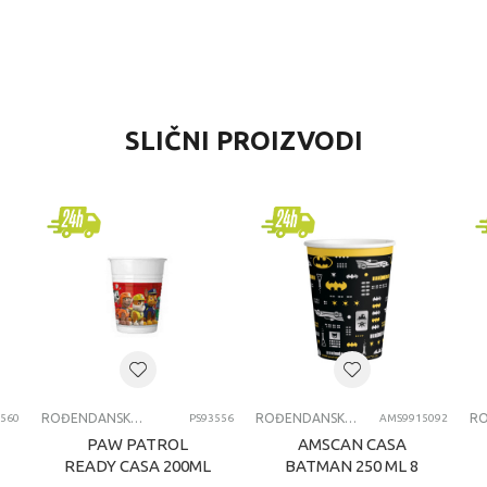
VREDNOST
SLIČNI PROIZVODI
Rođendanske čaše
Disney
univerzalno
svi uzrasti
RODJENDANSKE CASE
ROĐENDANSKE ČAŠE
ROĐENDANSKE ČAŠE
3560
PS93556
AMS9915092
PAW PATROL
AMSCAN CASA
READY CASA 200ML
BATMAN 250 ML 8