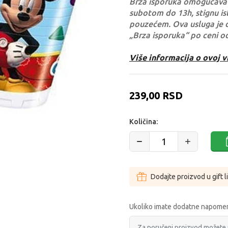
Brza isporuka omogućava 
subotom do 13h, stignu ist
pouzećem. Ova usluga je 
„Brza isporuka“ po ceni o
Više informacija o ovoj v
239,00
RSD
Količina:
Dodajte proizvod u gift l
Ukoliko imate dodatne napomen