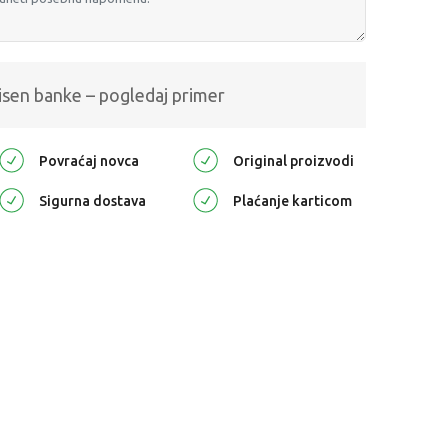
isen banke – pogledaj primer
Povraćaj novca
Original proizvodi
Sigurna dostava
Plaćanje karticom