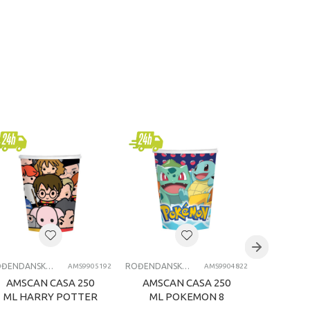
ROĐENDANSKE ČAŠE
ROĐENDANSKE ČAŠE
AMS9905192
AMS9904822
AMSCAN CASA 250
AMSCAN CASA 250
AMSCA
ML HARRY POTTER
ML POKEMON 8
ML D