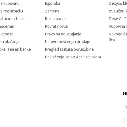
za kupovinu
Isporuka
Dexyco klu
a registraciju
Zamena
eVaučeri-
latnim karticama
Reklamacije
Dexy Co P
vaučerom
Povrat novca
Kupovina 
ivatnosti
Pravo na odustajanje
Novogodiš
lica
čin plaćanja
Uslovi korišćenja i prodaje
 Raiffeisen banke
Pregled statusa porudžbine
Povlačenje Joolz Aer2 adaptera
N