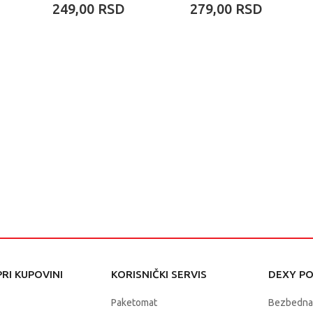
1/8 KOM
KOM
249,00
RSD
279,00
RSD
RI KUPOVINI
KORISNIČKI SERVIS
DEXY P
Paketomat
Bezbedna