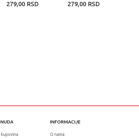
8 KOM
KOM
279,00
RSD
279,00
RSD
269
ONUDA
INFORMACIJE
 kupovina
O nama