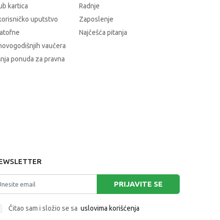
b kartica
Radnje
korisničko uputstvo
Zaposlenje
atofne
Najčešća pitanja
novogodišnjih vaučera
nja ponuda za pravna
EWSLETTER
PRIJAVITE SE
Čitao sam i složio se sa
uslovima korišćenja