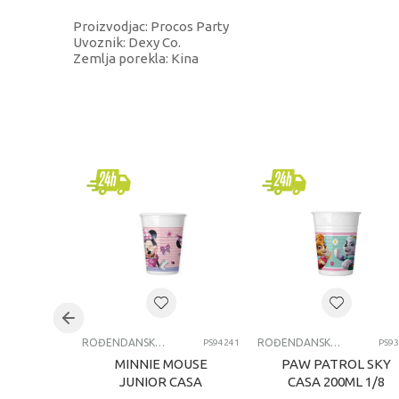
Proizvodjac: Procos Party
Uvoznik: Dexy Co.
Zemlja porekla: Kina
KARAKTERISTIKA
Kategorija
Brend
Pol
Uzrast
Kategorija
ROĐENDANSKE ČAŠE
ROĐENDANSKE ČAŠE
PS94241
PS9
MINNIE MOUSE
PAW PATROL SKY
JUNIOR CASA
CASA 200ML 1/8