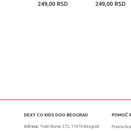
200ML 1/8 KOM
KOM
249,00
RSD
249,00
RSD
DEXY CO KIDS DOO BEOGRAD
POMOĆ P
Adresa:
Tošin Bunar 272, 11070 Beograd
Pravna lica