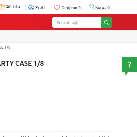
Gift lista
Profil
Korpa
0
Omiljeno
0
Pretraži sajt
SE 1/8
RTY CASE 1/8