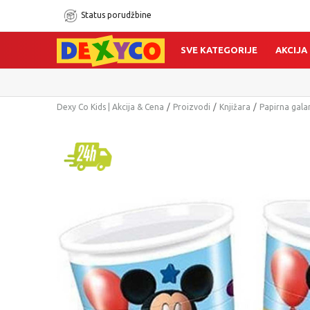
Status porudžbine
SVE KATEGORIJE
AKCIJA
Dexy Co Kids | Akcija & Cena
Proizvodi
Knjižara
Papirna gala