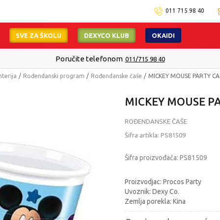
011 715 98 40
SVE ZA ŠKOLU
DEXYCO KLUB
OKAIDI
Poručite telefonom
011/715 98 40
nterija
Rođendanski program
Rođendanske čaše
MICKEY MOUSE PARTY CA
MICKEY MOUSE PA
ROĐENDANSKE ČAŠE
Šifra artikla:
PS81509
Šifra proizvođača:
PS81509
Proizvodjac: Procos Party
Uvoznik: Dexy Co.
Zemlja porekla: Kina