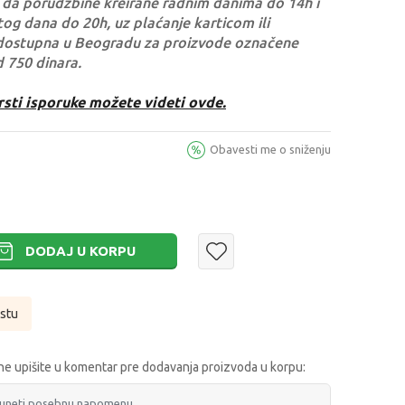
da porudžbine kreirane radnim danima do 14h i
og dana do 20h, uz plaćanje karticom ili
dostupna u Beogradu za proizvode označene
d 750 dinara.
rsti isporuke možete videti ovde.
Obavesti me o sniženju
DODAJ U KORPU
istu
e upišite u komentar pre dodavanja proizvoda u korpu: