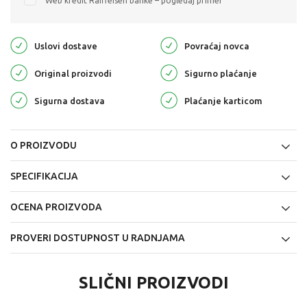
Web kredit Raiffeisen banke – pogledaj primer
Uslovi dostave
Povraćaj novca
Original proizvodi
Sigurno plaćanje
Sigurna dostava
Plaćanje karticom
O PROIZVODU
SPECIFIKACIJA
OCENA PROIZVODA
PROVERI DOSTUPNOST U RADNJAMA
SLIČNI PROIZVODI