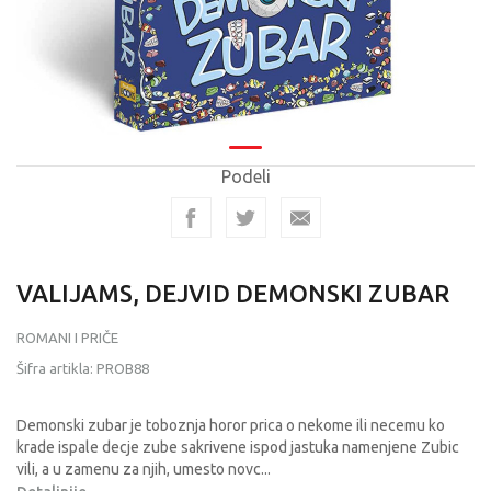
Podeli
VALIJAMS, DEJVID DEMONSKI ZUBAR
ROMANI I PRIČE
Šifra artikla:
PROB88
Demonski zubar je toboznja horor prica o nekome ili necemu ko
krade ispale decje zube sakrivene ispod jastuka namenjene Zubic
vili, a u zamenu za njih, umesto novc
...