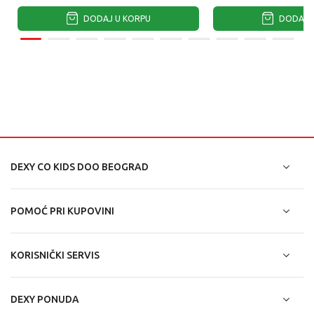
DODAJ U KORPU
DODAJ U
DEXY CO KIDS DOO BEOGRAD
POMOĆ PRI KUPOVINI
KORISNIČKI SERVIS
DEXY PONUDA