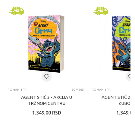
ROMANI I PRIČE
EGM5651
ROMANI I PRIČE
AGENT STIČ 3 - AKCIJA U
AGENT STIČ 2 -
TRŽNOM CENTRU
ZUBOID
1.349,00
RSD
1.349,00