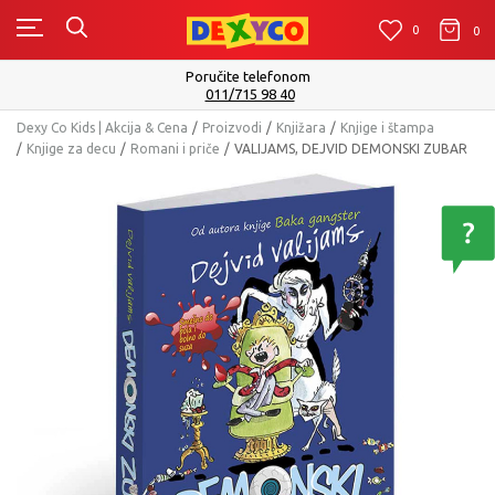
0
0
0
Poručite telefonom
011/715 98 40
Dexy Co Kids | Akcija & Cena
Proizvodi
Knjižara
Knjige i štampa
Knjige za decu
Romani i priče
VALIJAMS, DEJVID DEMONSKI ZUBAR