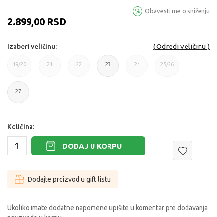
Obavesti me o sniženju
2.899,00
RSD
Odredi veličinu
Izaberi veličinu:
19/20
21
22
23
24
25/26
19/20
21
22
23
24
25/26
27
27
Količina:
DODAJ U KORPU
Dodajte proizvod u gift listu
Ukoliko imate dodatne napomene upišite u komentar pre dodavanja