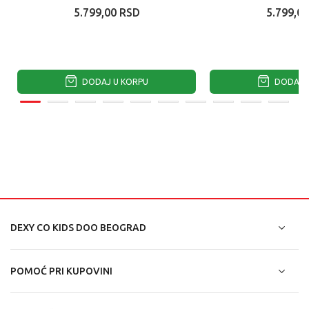
5.799,00
RSD
5.799,00
DODAJ U KORPU
DODAJ U
DEXY CO KIDS DOO BEOGRAD
POMOĆ PRI KUPOVINI