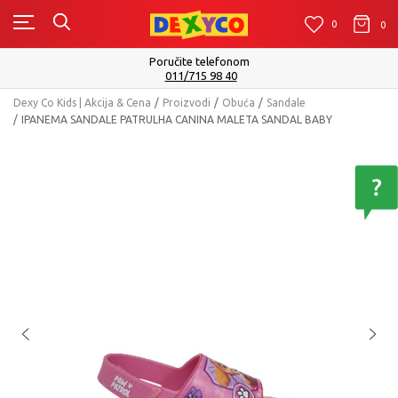
0
0
0
m
Isporuku možete očekivati u roku od 
Pogledaj više
Dexy Co Kids | Akcija & Cena
Proizvodi
Obuća
Sandale
IPANEMA SANDALE PATRULHA CANINA MALETA SANDAL BABY