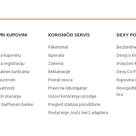
RI KUPOVINI
KORISNIČKI SERVIS
DEXY P
Paketomat
Bezbedna
za kupovinu
Isporuka
Dexyco klu
a registraciju
Zamena
eVaučeri-
latnim karticama
Reklamacije
Dexy Co P
vaučerom
Povrat novca
Kupovina 
ivatnosti
Pravo na odustajanje
Novogodiš
lica
čin plaćanja
Uslovi korišćenja i prodaje
 Raiffeisen banke
Pregled statusa porudžbine
Povlačenje Joolz Aer2 adaptera