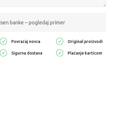
isen banke – pogledaj primer
Povraćaj novca
Original proizvodi
Sigurna dostava
Plaćanje karticom