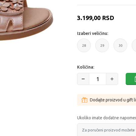
3.199,00
RSD
Izaberi veličinu:
28
29
30
28
29
30
Količina:
Dodajte proizvod u gift l
Ukoliko imate dodatne napomen