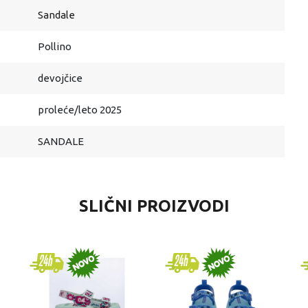
Sandale
Pollino
devojčice
proleće/leto 2025
SANDALE
SLIČNI PROIZVODI