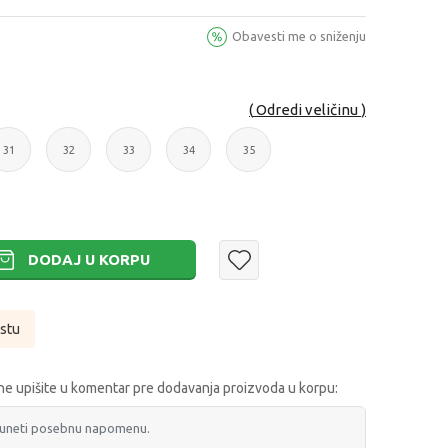
Obavesti me o sniženju
Odredi veličinu
31
32
33
34
35
31
32
33
34
35
DODAJ U KORPU
istu
e upišite u komentar pre dodavanja proizvoda u korpu: