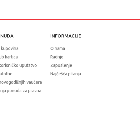
ONUDA
INFORMACIJE
 kupovina
O nama
b kartica
Radnje
korisničko uputstvo
Zaposlenje
atofne
Najčešća pitanja
novogodišnjih vaučera
nja ponuda za pravna