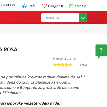
Gift lista
Profil
Korpa
0
Omiljeno
0
Pretraži sajt
A ROSA
Prosečna ocena:
1 glas
da porudžbine kreirane radnim danima do 14h i
og dana do 20h, uz plaćanje karticom ili
dostupna u Beogradu za proizvode označene
d 750 dinara.
rsti isporuke možete videti ovde.