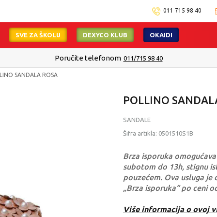
011 715 98 40
SVE ZA ŠKOLU
DEXYCO KLUB
OKAIDI
Poručite telefonom
011/715 98 40
LINO SANDALA ROSA
POLLINO SANDAL
SANDALE
Šifra artikla:
0501510S1B
Brza isporuka omogućava 
subotom do 13h, stignu ist
pouzećem. Ova usluga je 
„Brza isporuka“ po ceni o
Više informacija o ovoj v