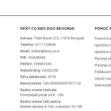
DEXY CO KIDS DOO BEOGRAD
POMOĆ P
Adresa:
Tošin Bunar 272, 11070 Beograd
Pravna lica
Telefon:
011 7159840
Uputstvo 
Email:
online@dexy.co.rs
Uputstvo z
PIB:
105048360
Plaćanje p
PEPDV:
338985594
Plaćanje 
Matični broj:
20302208
Politika pr
Šifra delatnosti:
4719
Uslovi i na
Banca Intesa:
160-0000000475017-52
Web kredit
Radno vreme centrale:
Ponedeljak-petak od 8 - 16h.
Radno vreme Call centra:
Radnim danima: 8-16h i subotom: 10-14h