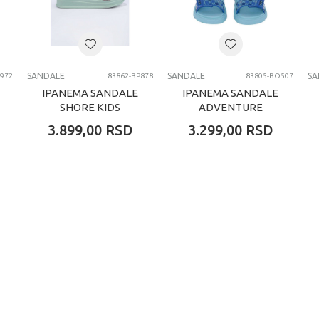
SANDALE
SANDALE
SA
972
83862-BP878
83805-BO507
IPANEMA SANDALE
IPANEMA SANDALE
SHORE KIDS
ADVENTURE
UNISEX BABY
3.899,00
RSD
3.299,00
RSD