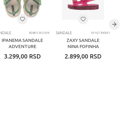
NDALE
SANDALE
SANDALE
83805-BO504
19167-BK991
IPANEMA SANDALE
ZAXY SANDALE
POLLI
ADVENTURE
NINA FOFINHA
UNISEX BABY
PAPETE BABY
3.299,00
RSD
2.899,00
RSD
5.79