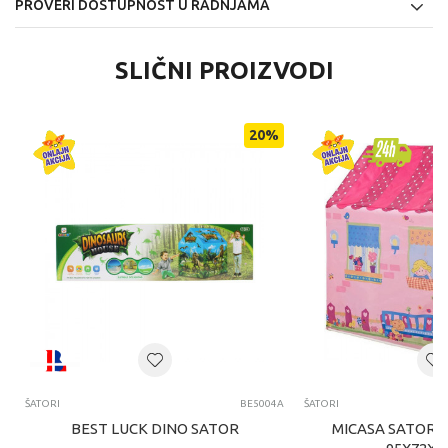
PROVERI DOSTUPNOST U RADNJAMA
SLIČNI PROIZVODI
20
%
ŠATORI
BE5004A
ŠATORI
BEST LUCK DINO SATOR
MICASA SATOR 