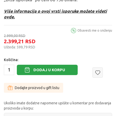
Više informacija o ovoj vrsti isporuke možete videti
ovde.
Obavesti me o sniženju
2.999,00
RSD
2.399,21
RSD
Ušteda:
599,79
RSD
Količina:
DODAJ U KORPU
Dodajte proizvod u gift listu
Ukoliko imate dodatne napomene upišite u komentar pre dodavanja
proizvoda u korpu: