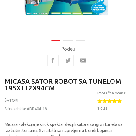
Podeli
MICASA SATOR ROBOT SA TUNELOM
195X112X94CM
Prosečna ocena:
ŠATORI
1 glas
Šifra artikla:
ADR404-18
Micasa kolekcija je širok spektar dečjih šatora za igru i tunela sa
različitim temama. Svi artikli su naprvljeni u trendi bojama i