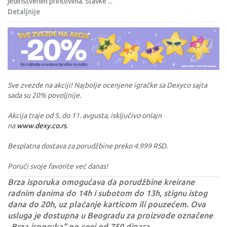
jedinstvenim printovima. Stavke
...
Detaljnije
Sve zvezde na akciji! Najbolje ocenjene igračke sa Dexyco sajta
sada su 20% povoljnije.
Akcija traje od 5. do 11. avgusta, isključivo onlajn
na
www.dexy.co.rs
.
Besplatna dostava za porudžbine preko 4.999 RSD.
Poruči svoje favorite već danas!
Brza isporuka omogućava da porudžbine kreirane
radnim danima do 14h i subotom do 13h, stignu istog
dana do 20h, uz plaćanje karticom ili pouzećem. Ova
usluga je dostupna u Beogradu za proizvode označene
„Brza isporuka“ po ceni od 750 dinara.