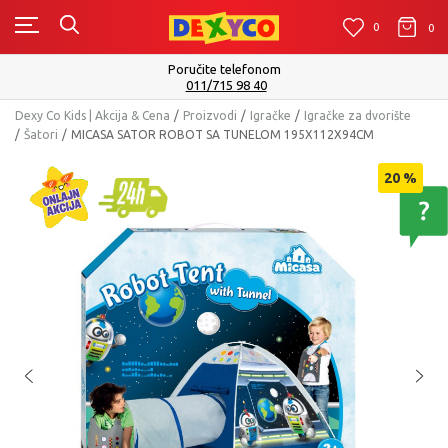
0
0
0
Isporuku možete očekivati u roku od 2 do 4 radna dana!
Pogledaj više
Dexy Co Kids | Akcija & Cena
Proizvodi
Igračke
Igračke za dvorište
Šatori
MICASA SATOR ROBOT SA TUNELOM 195X112X94CM
20
%