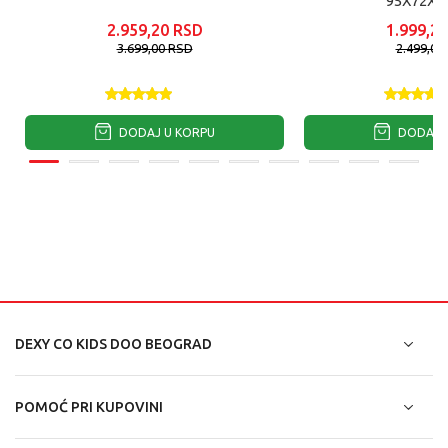
95X72X1
2.959,20
RSD
1.999,20
3.699,00
RSD
2.499,00
DODAJ U KORPU
DODAJ U
DEXY CO KIDS DOO BEOGRAD
POMOĆ PRI KUPOVINI