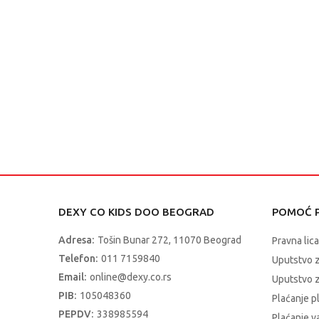
DEXY CO KIDS DOO BEOGRAD
POMOĆ P
Adresa:
Tošin Bunar 272, 11070 Beograd
Pravna lica
Telefon:
011 7159840
Uputstvo 
Email:
online@dexy.co.rs
Uputstvo z
PIB:
105048360
Plaćanje p
PEPDV:
338985594
Plaćanje 