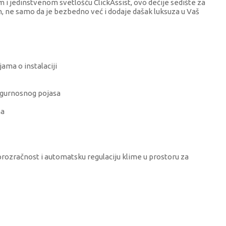
i jedinstvenom svetlošću ClickAssist, ovo dečije sedište za
, ne samo da je bezbedno već i dodaje dašak luksuza u Vaš
ama o instalaciji
sigurnosnog pojasa
na
rozračnost i automatsku regulaciju klime u prostoru za