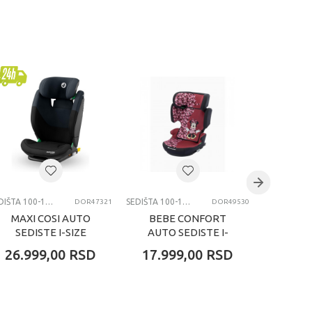
SEDIŠTA 100-150CM
SEDIŠTA 100-150CM
DOR47321
DOR49530
MAXI COSI AUTO
BEBE CONFORT
BEBE
SEDISTE I-SIZE
AUTO SEDISTE I-
AUTO 
(100-150 CM)
SIZE (100-150CM)
SIZE 
26.999,00
RSD
17.999,00
RSD
17.9
RODIFIX S TONAL
HERA I-FIX FUN
HERA
BLACK
MINNIE