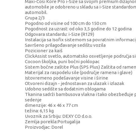
Maxi-Cosi Kore Pro i-Size sa svojim premium dizajnom 
automobile je odobreno u skladu sa i-Size standardom
automobil.
Grupa 2/3
Pogodno od visine od 100 cm do 150 cm
Pogodnost za uzrast: od oko 3,5 godine do 12 godina
Odgovara standardu: i-Size (R129)
Instalacija sa Isofix sistemom sa povratnim informacij
Savršeno prilagođavanje sedištu vozila
Pozicioner za kaiš
ClickAssist svetlo, automatsko osvetljenje područja 
Cocoon školjka, puni bočni poklopac
Sistem bočne zaštite Plus (SPS Plus) Zaštita od rame
Materijal za raspodelu sile (područje ramena i glave)
Istovremeno podešavanje visine i širine
Otvoreni dizajn - jednostavan za ulazak i izlazak
Udobno sedište sa dodatnim oblogama
Tkanina sadrži bambusova vlakna i tako obezbeđuje p
sedenje
dimenzije: 46 x 46 x 77 cm
težina: 6,15 kg
Uvoznik za Srbiju: DEXY CO d.o.o.
Zemlja porekla:Portugalija
Proizvodjac: Dorel