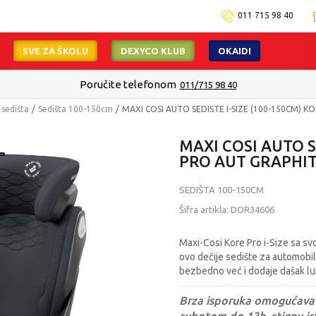
011 715 98 40
SVE ZA ŠKOLU
DEXYCO KLUB
OKAIDI
Poručite telefonom
011/715 98 40
 sedišta
Sedišta 100-150cm
MAXI COSI AUTO SEDISTE I-SIZE (100-150CM) 
MAXI COSI AUTO S
PRO AUT GRAPHI
SEDIŠTA 100-150CM
Šifra artikla:
DOR34606
Maxi-Cosi Kore Pro i-Size sa sv
ovo dečije sedište za automobi
bezbedno već i dodaje dašak lu
Brza isporuka omogućava 