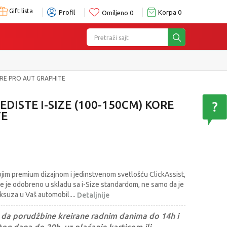
Gift lista
Profil
Korpa
0
Omiljeno
0
Pretraži sajt
KORE PRO AUT GRAPHITE
EDISTE I-SIZE (100-150CM) KORE
TE
ojim premium dizajnom i jedinstvenom svetlošću ClickAssist,
le je odobreno u skladu sa i-Size standardom, ne samo da je
ksuza u Vaš automobil.
...
Detaljnije
da porudžbine kreirane radnim danima do 14h i