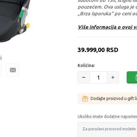
subotom do 13h, stignu ist
pouzećem. Ova usluga je 
„Brza isporuka“ po ceni o
Više informacija o ovoj v
39.999,00
RSD
i
Količina:
Dodajte proizvod u gift l
Ukoliko imate dodatne napomen