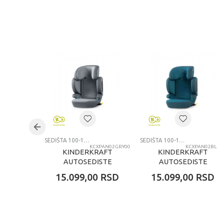
KARAKTERISTIKA
Kategorija
Brend
Uzrast
Kategorija
SEDIŠTA 100-150CM
SEDIŠTA 100-150CM
KCXPAN02GRY00
KCXPAN02BL
KINDERKRAFT
KINDERKRAFT
AUTOSEDISTE
AUTOSEDISTE
XPAND2 I SIZE 100
XPAND2 I SIZE 100
15.099,00
RSD
15.099,00
RSD
150CM ROCKET
150CM HARBOR
GREY
BLUE