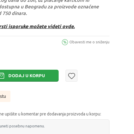
og dana do 20h, uz plaćanje karticom ili
dostupna u Beogradu za proizvode označene
d 750 dinara.
rsti isporuke možete videti ovde.
Obavesti me o sniženju
DODAJ U KORPU
istu
e upišite u komentar pre dodavanja proizvoda u korpu: