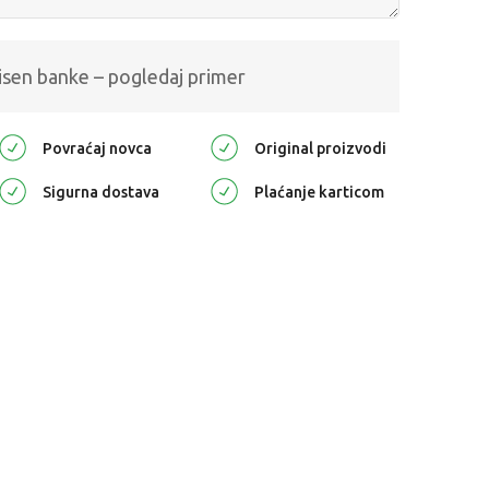
isen banke – pogledaj primer
Povraćaj novca
Original proizvodi
Sigurna dostava
Plaćanje karticom