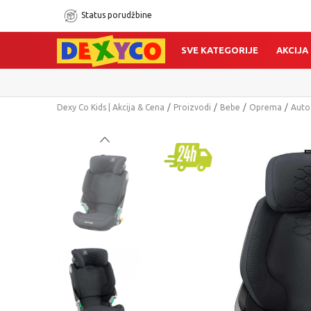
Status porudžbine
SVE KATEGORIJE
AKCIJA
Dexy Co Kids | Akcija & Cena
Proizvodi
Bebe
Oprema
Auto