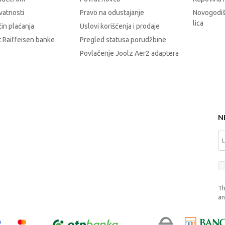
ivatnosti
Pravo na odustajanje
Novogodiš
lica
čin plaćanja
Uslovi korišćenja i prodaje
 Raiffeisen banke
Pregled statusa porudžbine
Povlačenje Joolz Aer2 adaptera
N
Th
a