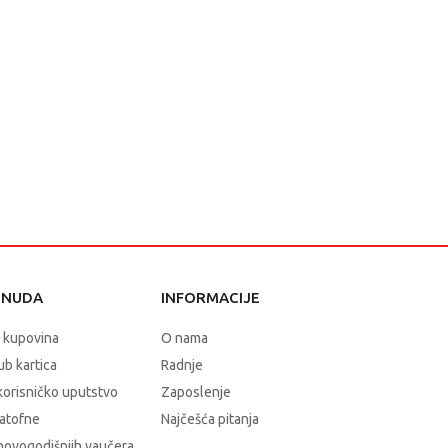
ONUDA
INFORMACIJE
 kupovina
O nama
b kartica
Radnje
korisničko uputstvo
Zaposlenje
atofne
Najčešća pitanja
novogodišnjih vaučera