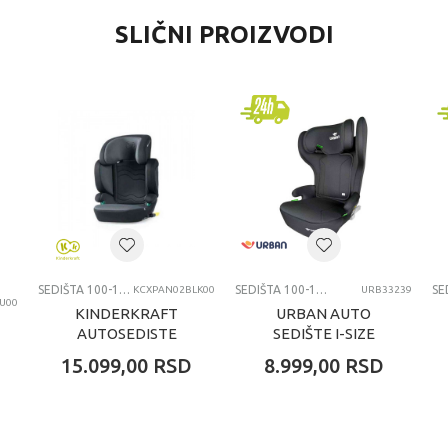
VREDNOST
SLIČNI PROIZVODI
Sedišta 100-150cm
Maxi Cosi
3+ godina
SEDISTA 100-150CM
SEDIŠTA 100-150CM
SEDIŠTA 100-150CM
KCXPAN02BLK00
URB33239
U00
KINDERKRAFT
URBAN AUTO
AUTOSEDISTE
SEDIŠTE I-SIZE
XPAND2 I SIZE 100
(100-150 CM)
15.099,00
RSD
8.999,00
RSD
150CM GRAPHITE
OSAKA BLACK
BLACK