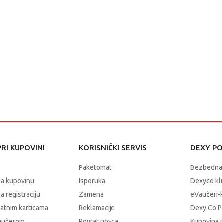
RI KUPOVINI
KORISNIČKI SERVIS
DEXY P
Paketomat
Bezbedna
za kupovinu
Isporuka
Dexyco klu
a registraciju
Zamena
eVaučeri-
latnim karticama
Reklamacije
Dexy Co P
vaučerom
Povrat novca
Kupovina 