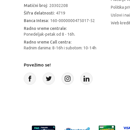
Matični broj:
20302208
Politika pr
Šifra delatnosti:
4719
Uslovi i na
Banca Intesa:
160-0000000475017-52
Web kredit
Radno vreme centrale:
Ponedeljak-petak od 8 - 16h.
Radno vreme Call centra:
Radnim danima: 8-16h i subotom: 10-14h
Povežimo se!