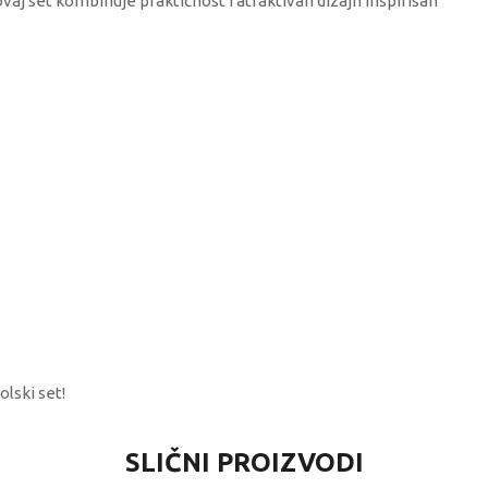
ovaj set kombinuje praktičnost i atraktivan dizajn inspirisan
lski set!
VREDNOST
SLIČNI PROIZVODI
Setovi za pisanje