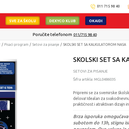
011 715 98 40
SVE ZA ŠKOLU
DEXYCO KLUB
OKAIDI
Poručite telefonom
011/715 98 40
r
Pisaći program
Setovi za pisanje
SKOLSKI SET SA KALKULATOROM NASA
SKOLSKI SET SA 
SETOVI ZA PISANJE
Šifra artikla:
MGL0486035
Pripremi se za svemirske školsk
delova! Idealan za svakodnevnu 
praktičnost i atraktivan dizajn 
Brza isporuka omogućava 
subotom do 13h, stignu ist