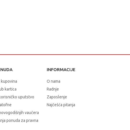
ONUDA
INFORMACIJE
 kupovina
O nama
b kartica
Radnje
korisničko uputstvo
Zaposlenje
atofne
Najčešća pitanja
novogodišnjih vaučera
nja ponuda za pravna