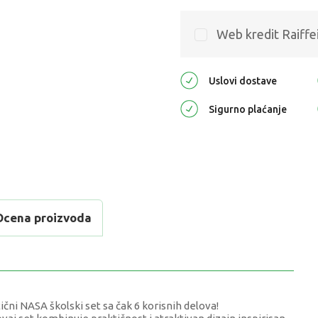
Web kredit Raiffe
Uslovi dostave
Sigurno plaćanje
Ocena proizvoda
čni NASA školski set sa čak 6 korisnih delova!