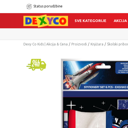
Status porudžbine
SVE KATEGORIJE
AKCIJA
Dexy Co Kids | Akcija & Cena
Proizvodi
Knjižara
Školski pribo