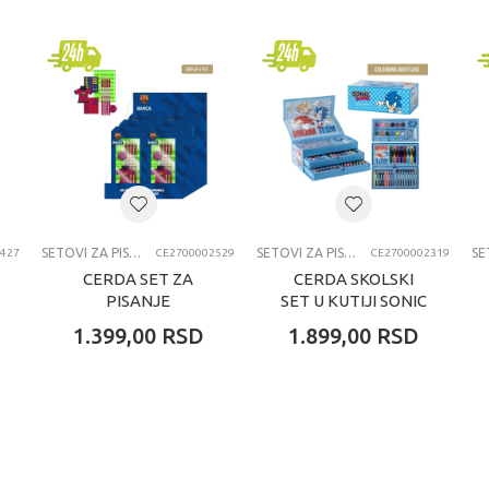
Diakakis
dečaci
7-8 godina
SETOVI ZA PISANJE
SETOVI ZA PISANJE
SETOVI ZA PISANJE
427
CE2700002529
CE2700002319
CERDA SET ZA
CERDA SKOLSKI
PISANJE
SET U KUTIJI SONIC
BARCELONA
1.399,00
RSD
1.899,00
RSD