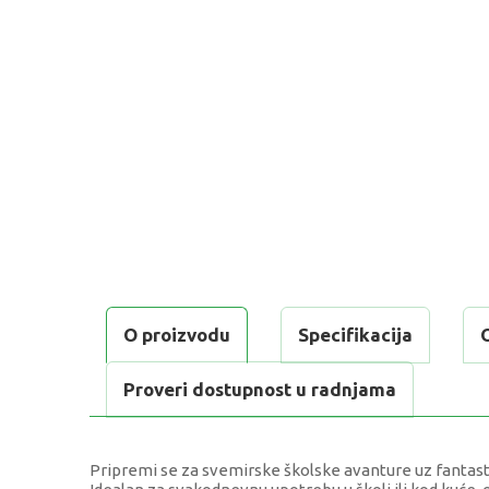
O proizvodu
Specifikacija
Proveri dostupnost u radnjama
Pripremi se za svemirske školske avanture uz fantasti