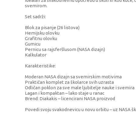
Idealan za svakodnevnu upotrebu u školi ili kod kuće, 
svemirom.
Set sadrži:
Blok za pisanje (26 listova)
Hemijsku olovku
Grafitnu olovku
Gumicu
Pernicu sa rajsferšlusom (NASA dizajn)
Kalkulator
Karakteristike:
Moderan NASA dizajn sa svemirskim motivima
Praktičan komplet za školarce svih uzrasta
Odličan poklon za sve male ljubitelje nauke i svemira
Lagan i kompaktan – lako staje u ranac
Brend: Diakakis – licencirani NASA proizvod
Povedi svoju svakodnevicu u novu orbitu – uz NASA ško
KARAKTERISTIKA
Kategorija