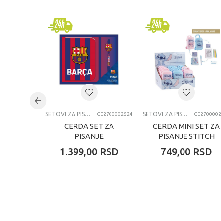
Brend
Pol
Uzrast
Kategorija
SETOVI ZA PISANJE
SETOVI ZA PISANJE
CE2700002524
CE2700002
CERDA SET ZA
CERDA MINI SET ZA
PISANJE
PISANJE STITCH
BARCELONA
1.399,00
RSD
749,00
RSD