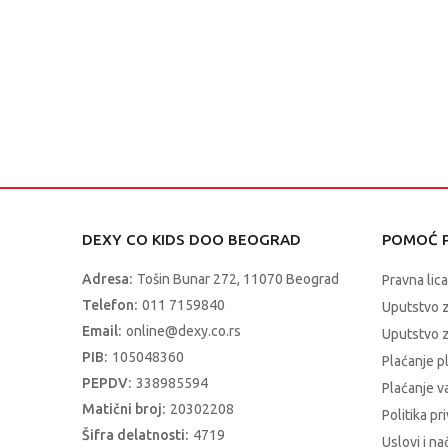
DEXY CO KIDS DOO BEOGRAD
POMOĆ P
Adresa:
Tošin Bunar 272, 11070 Beograd
Pravna lica
Telefon:
011 7159840
Uputstvo 
Email:
online@dexy.co.rs
Uputstvo z
PIB:
105048360
Plaćanje p
PEPDV:
338985594
Plaćanje 
Matični broj:
20302208
Politika pr
Šifra delatnosti:
4719
Uslovi i na