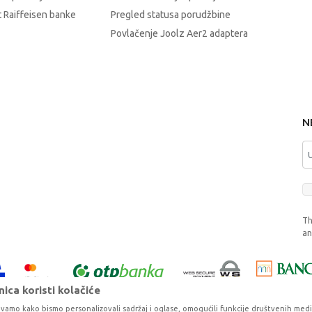
 Raiffeisen banke
Pregled statusa porudžbine
Povlačenje Joolz Aer2 adaptera
N
Th
a
ica koristi kolačiće
vamo kako bismo personalizovali sadržaj i oglase, omogućili funkcije društvenih medija 