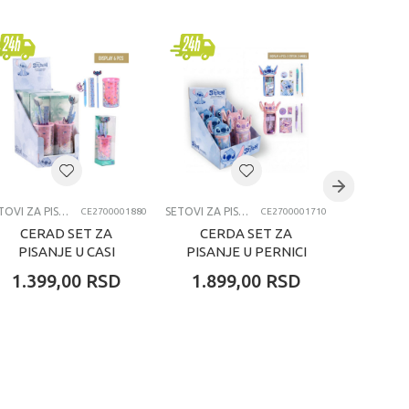
SETOVI ZA PISANJE
SETOVI ZA PISANJE
CE2700001880
CE2700001710
CERAD SET ZA
CERDA SET ZA
ŠKOL
PISANJE U CASI
PISANJE U PERNICI
PISA
STITCH
STITCH
DEMO
1.399,00
RSD
1.899,00
RSD
329