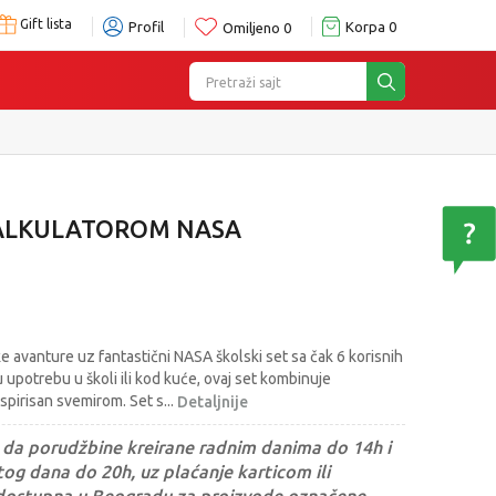
Gift lista
Profil
Korpa
0
Omiljeno
0
Pretraži sajt
KALKULATOROM NASA
e avanture uz fantastični NASA školski set sa čak 6 korisnih
upotrebu u školi ili kod kuće, ovaj set kombinuje
inspirisan svemirom. Set s
...
Detaljnije
da porudžbine kreirane radnim danima do 14h i
og dana do 20h, uz plaćanje karticom ili