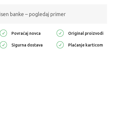
isen banke – pogledaj primer
Povraćaj novca
Original proizvodi
Sigurna dostava
Plaćanje karticom