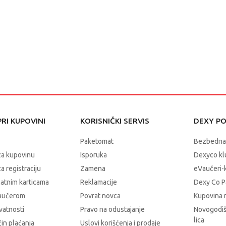
RI KUPOVINI
KORISNIČKI SERVIS
DEXY P
Paketomat
Bezbedna
za kupovinu
Isporuka
Dexyco klu
a registraciju
Zamena
eVaučeri-
latnim karticama
Reklamacije
Dexy Co P
vaučerom
Povrat novca
Kupovina 
ivatnosti
Pravo na odustajanje
Novogodiš
lica
čin plaćanja
Uslovi korišćenja i prodaje