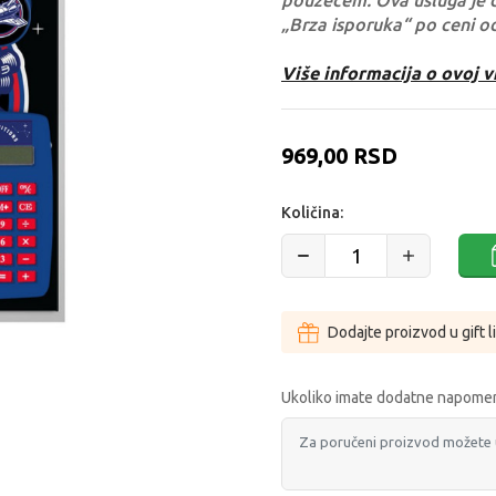
pouzećem. Ova usluga je 
„Brza isporuka“ po ceni o
Više informacija o ovoj v
969,00
RSD
Količina:
Dodajte proizvod u gift l
Ukoliko imate dodatne napomen