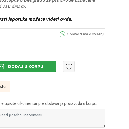
dostupna u Beogradu za proizvode označene
d 750 dinara.
rsti isporuke možete videti ovde.
Obavesti me o sniženju
DODAJ U KORPU
istu
e upišite u komentar pre dodavanja proizvoda u korpu: