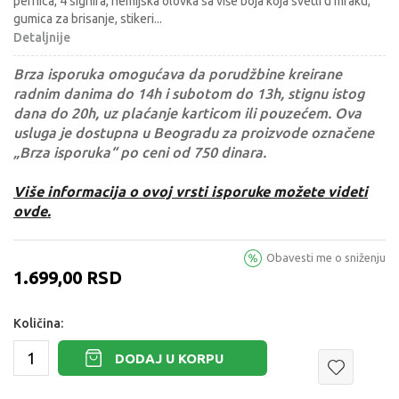
pernica, 4 signira, hemijska olovka sa više boja koja svetli u mraku,
gumica za brisanje, stikeri
...
Detaljnije
Brza isporuka omogućava da porudžbine kreirane
radnim danima do 14h i subotom do 13h, stignu istog
dana do 20h, uz plaćanje karticom ili pouzećem. Ova
usluga je dostupna u Beogradu za proizvode označene
„Brza isporuka“ po ceni od 750 dinara.
Više informacija o ovoj vrsti isporuke možete videti
ovde.
Obavesti me o sniženju
1.699,00
RSD
Količina:
DODAJ U KORPU