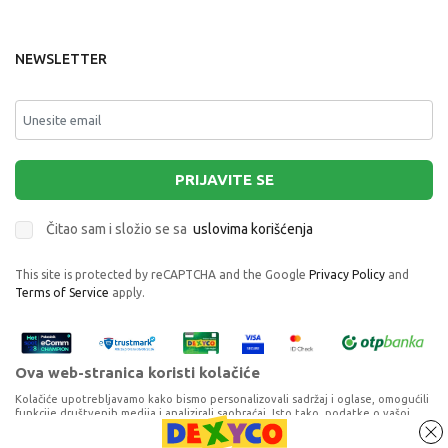
NEWSLETTER
PRIJAVITE SE
Čitao sam i složio se sa
uslovima korišćenja
This site is protected by reCAPTCHA and the Google
Privacy Policy
and
Terms of Service
apply.
Ova web-stranica koristi kolačiće
Kolačiće upotrebljavamo kako bismo personalizovali sadržaj i oglase, omogućili
funkcije društvenih medija i analizirali saobraćaj. Isto tako, podatke o vašoj
upotrebi naše web-lokacije delimo s partnerima za društvene medije,
oglašavanje i analizu, a oni ih mogu kombinovati s drugim podacima koje ste im