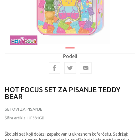
Podeli
HOT FOCUS SET ZA PISANJE TEDDY
BEAR
SETOVI ZA PISANJE
Šifra artikla:
HF331GB
Školski set koji dolazi zapakovan u ukrasnom koferčetu. Sadržaj: