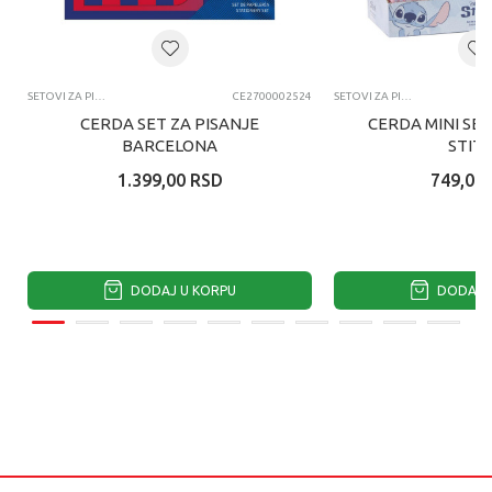
SETOVI ZA PISANJE
CE2700002524
SETOVI ZA PISANJE
CERDA SET ZA PISANJE
CERDA MINI SET
BARCELONA
STIT
1.399,00
RSD
749,00
DODAJ U KORPU
DODAJ U