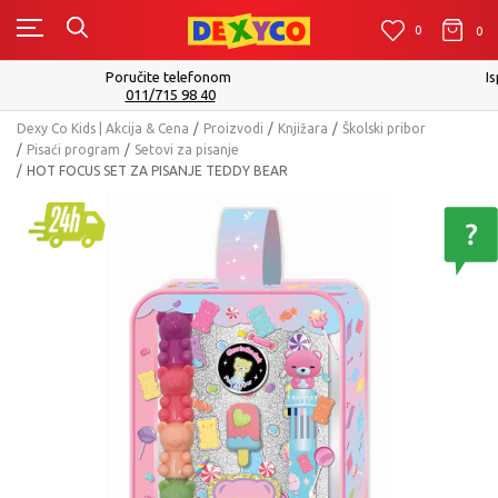
0
0
0
Isporuku možete očekivati u roku od 2 do 4 radna dana!
Pogledaj više
Dexy Co Kids | Akcija & Cena
Proizvodi
Knjižara
Školski pribor
Pisaći program
Setovi za pisanje
HOT FOCUS SET ZA PISANJE TEDDY BEAR