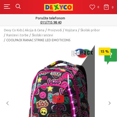
0
0
0
Isporuku možete očekivati u roku od 2 do 4 radna dana!
Pogledaj više
Dexy Co Kids | Akcija & Cena
Proizvodi
Knjižara
Školski pribor
Rančevi i torbe
Školski rančevi
COOLPACK RANAC STRIKE LED EMOTICONS
15
%