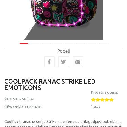
Podeli
COOLPACK RANAC STRIKE LED
EMOTICONS
Prosečna ocena:
ŠKOLSKI RANČEVI
1 glas
Šifra artikla:
CPK18205
CoolPack ranac iz serije Strike, savrseno se prilagodjava potrebama