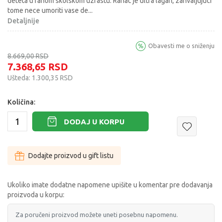
deteta u ranom skolskom uzrastu. Ranac je ultra lagan, zahvaljujuci
tome nece umoriti vase de
...
Detaljnije
Obavesti me o sniženju
8.669,00
RSD
7.368,65
RSD
Ušteda:
1.300,35
RSD
Količina:
DODAJ U KORPU
Dodajte proizvod u gift listu
Ukoliko imate dodatne napomene upišite u komentar pre dodavanja
proizvoda u korpu: