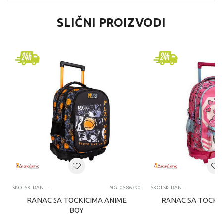
SLIČNI PROIZVODI
ŠKOLSKI RANČEVI
MGL0586790
ŠKOLSKI RANČEVI
RANAC SA TOCKICIMA ANIME
RANAC SA TOCKIC
BOY