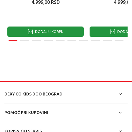
4.999,00
RSD
4.999,00
DODAJ U KORPU
DODAJ U
DEXY CO KIDS DOO BEOGRAD
POMOĆ PRI KUPOVINI
KORISNIČKI SERVIS