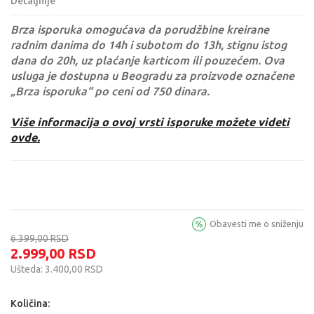
Detaljnije
Brza isporuka omogućava da porudžbine kreirane
radnim danima do 14h i subotom do 13h, stignu istog
dana do 20h, uz plaćanje karticom ili pouzećem. Ova
usluga je dostupna u Beogradu za proizvode označene
„Brza isporuka“ po ceni od 750 dinara.
Više informacija o ovoj vrsti isporuke možete videti
ovde.
Obavesti me o sniženju
6.399,00
RSD
2.999,00
RSD
Ušteda:
3.400,00
RSD
Količina: