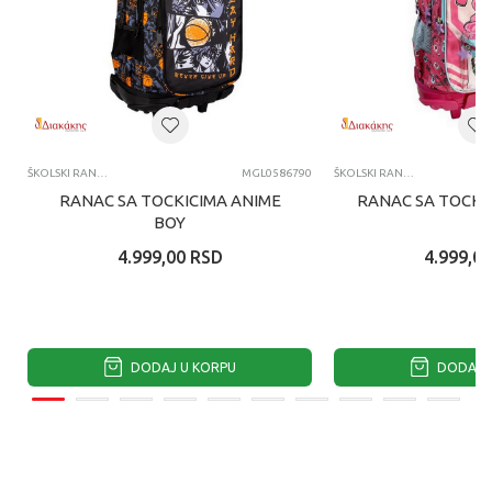
ŠKOLSKI RANČEVI
MGL0586790
ŠKOLSKI RANČEVI
RANAC SA TOCKICIMA ANIME
RANAC SA TOCKIC
BOY
4.999,00
RSD
4.999,00
DODAJ U KORPU
DODAJ U