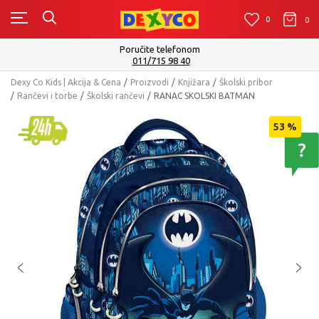
0
0
0
Poručite telefonom
011/715 98 40
Dexy Co Kids | Akcija & Cena
Proizvodi
Knjižara
Školski pribor
Rančevi i torbe
Školski rančevi
RANAC SKOLSKI BATMAN
53
%