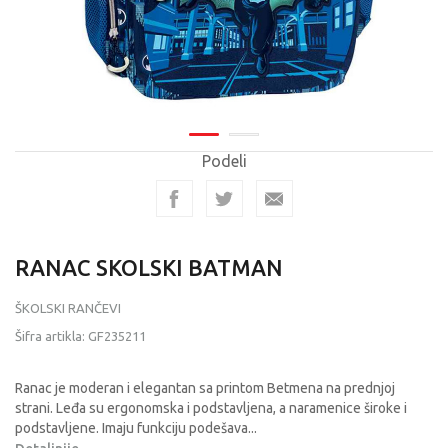
Podeli
RANAC SKOLSKI BATMAN
ŠKOLSKI RANČEVI
Šifra artikla:
GF235211
Ranac je moderan i elegantan sa printom Betmena na prednjoj
strani. Leđa su ergonomska i podstavljena, a naramenice široke i
podstavljene. Imaju funkciju podešava
...