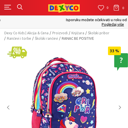
0
0
0
Isporuku možete očekivati u roku od 2 do 4 radna dana!
Pogledaj više
Dexy Co Kids | Akcija & Cena
Proizvodi
Knjižara
Školski pribor
Rančevi i torbe
Školski rančevi
RANAC BE POSITIVE
33
%