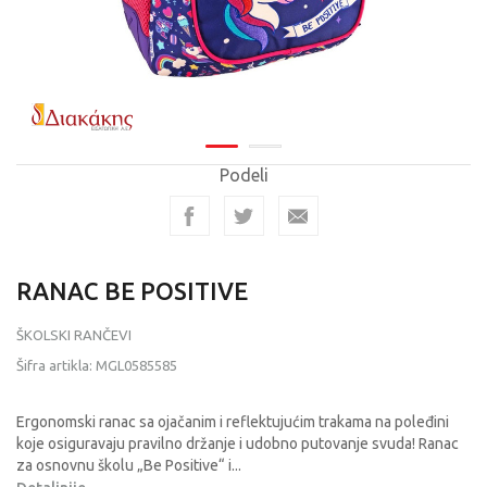
Podeli
RANAC BE POSITIVE
ŠKOLSKI RANČEVI
Šifra artikla:
MGL0585585
Ergonomski ranac sa ojačanim i reflektujućim trakama na poleđini
koje osiguravaju pravilno držanje i udobno putovanje svuda! Ranac
za osnovnu školu „Be Positive“ i
...