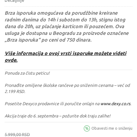
Detaljnije
Brza isporuka omogućava da porudžbine kreirane
radnim danima do 14h i subotom do 13h, stignu istog
dana do 20h, uz plaćanje karticom ili pouzećem. Ova
usluga je dostupna u Beogradu za proizvode označene
„Brza isporuka“ po ceni od 750 dinara.
Više informacija o ovoj vrsti isporuke možete videti
ovde.
Ponuda za čistu peticu!
Pronađite omiljene školske rančeve po sniženim cenama – već od
2.199 RSD.
Posetite Dexyco prodavnice ili poručite onlajn na
www.dexy.co.rs
.
Akcija traje do 6. septembra – požurite dok traju zalihe!
Obavesti me o sniženju
5.999,00
RSD