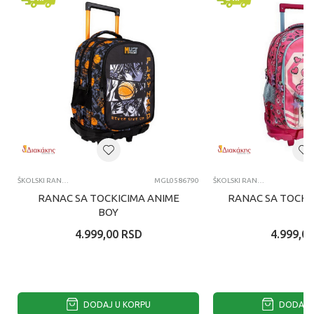
ŠKOLSKI RANČEVI
MGL0586790
ŠKOLSKI RANČEVI
RANAC SA TOCKICIMA ANIME
RANAC SA TOCKIC
BOY
4.999,00
RSD
4.999,00
DODAJ U KORPU
DODAJ U