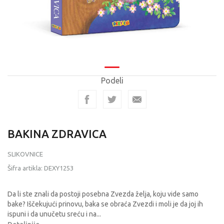
Podeli
BAKINA ZDRAVICA
SLIKOVNICE
Šifra artikla:
DEXY1253
Da li ste znali da postoji posebna Zvezda želja, koju vide samo
bake? Iščekujući prinovu, baka se obraća Zvezdi i moli je da joj ih
ispuni i da unučetu sreću i na
...