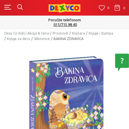
0
0
0
Poručite telefonom
011/715 98 40
Dexy Co Kids | Akcija & Cena
Proizvodi
Knjižara
Knjige i štampa
Knjige za decu
Slikovnice
BAKINA ZDRAVICA