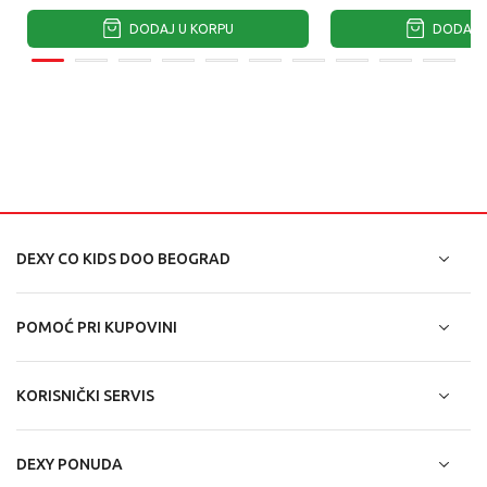
DODAJ U KORPU
DODAJ U
DEXY CO KIDS DOO BEOGRAD
POMOĆ PRI KUPOVINI
KORISNIČKI SERVIS
DEXY PONUDA