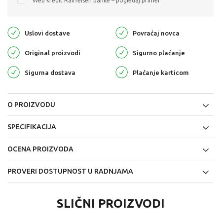
Web kredit Raiffeisen banke – pogledaj primer
Uslovi dostave
Povraćaj novca
Original proizvodi
Sigurno plaćanje
Sigurna dostava
Plaćanje karticom
O PROIZVODU
SPECIFIKACIJA
OCENA PROIZVODA
PROVERI DOSTUPNOST U RADNJAMA
SLIČNI PROIZVODI