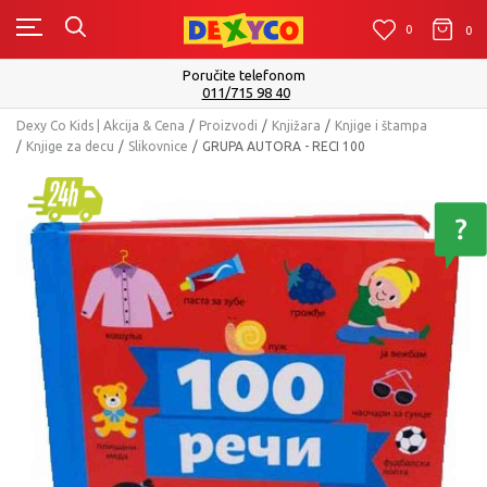
0
0
0
Poručite telefonom
011/715 98 40
Dexy Co Kids | Akcija & Cena
Proizvodi
Knjižara
Knjige i štampa
Knjige za decu
Slikovnice
GRUPA AUTORA - RECI 100