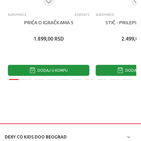
SLIKOVNICE
EGM5675
SLIKOVNICE
PRIČA O IGRAČKAMA 5
STIČ - PRILEPL
1.899,00
RSD
2.499,00
DODAJ U KORPU
DODAJ U
DEXY CO KIDS DOO BEOGRAD