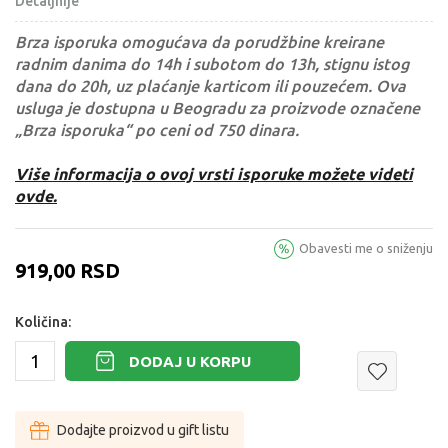
Detaljnije
Brza isporuka omogućava da porudžbine kreirane
radnim danima do 14h i subotom do 13h, stignu istog
dana do 20h, uz plaćanje karticom ili pouzećem. Ova
usluga je dostupna u Beogradu za proizvode označene
„Brza isporuka“ po ceni od 750 dinara.
Više informacija o ovoj vrsti isporuke možete videti
ovde.
Obavesti me o sniženju
919,00
RSD
Količina:
DODAJ U KORPU
Dodajte proizvod u gift listu