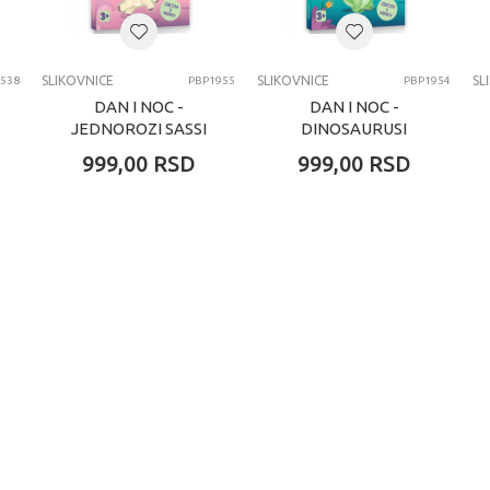
SLIKOVNICE
SLIKOVNICE
SL
538
PBP1955
PBP1954
DAN I NOC -
DAN I NOC -
JEDNOROZI SASSI
DINOSAURUSI
SASSI
999,00
RSD
999,00
RSD