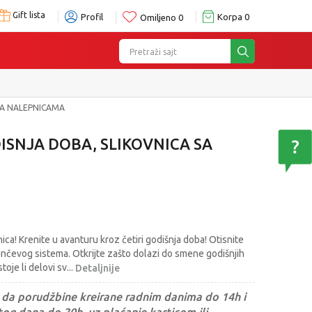
Gift lista
Profil
Korpa
0
Omiljeno
0
Pretraži sajt
SA NALEPNICAMA
DISNJA DOBA, SLIKOVNICA SA
ica! Krenite u avanturu kroz četiri godišnja doba! Otisnite
Sunčevog sistema. Otkrijte zašto dolazi do smene godišnjih
toje li delovi sv
...
Detaljnije
da porudžbine kreirane radnim danima do 14h i