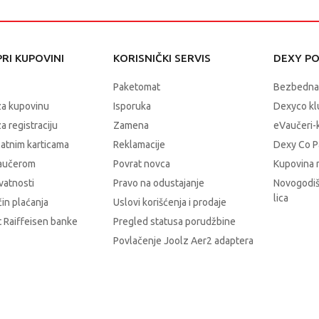
RI KUPOVINI
KORISNIČKI SERVIS
DEXY P
Paketomat
Bezbedna
za kupovinu
Isporuka
Dexyco klu
a registraciju
Zamena
eVaučeri-
latnim karticama
Reklamacije
Dexy Co P
vaučerom
Povrat novca
Kupovina 
ivatnosti
Pravo na odustajanje
Novogodiš
lica
čin plaćanja
Uslovi korišćenja i prodaje
 Raiffeisen banke
Pregled statusa porudžbine
Povlačenje Joolz Aer2 adaptera