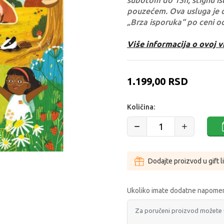
subotom do 13h, stignu ist
pouzećem. Ova usluga je 
„Brza isporuka“ po ceni o
Više informacija o ovoj v
1.199,00
RSD
Količina:
Dodajte proizvod u gift l
Ukoliko imate dodatne napomen