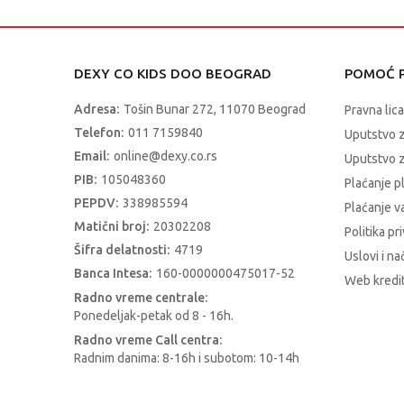
DEXY CO KIDS DOO BEOGRAD
POMOĆ P
Adresa:
Tošin Bunar 272, 11070 Beograd
Pravna lica
Telefon:
011 7159840
Uputstvo 
Email:
online@dexy.co.rs
Uputstvo z
PIB:
105048360
Plaćanje p
PEPDV:
338985594
Plaćanje 
Matični broj:
20302208
Politika pr
Šifra delatnosti:
4719
Uslovi i na
Banca Intesa:
160-0000000475017-52
Web kredit
Radno vreme centrale:
Ponedeljak-petak od 8 - 16h.
Radno vreme Call centra:
Radnim danima: 8-16h i subotom: 10-14h