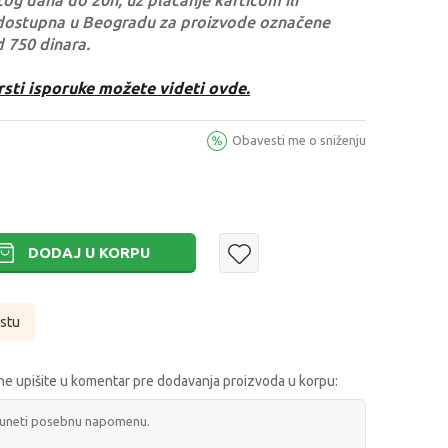
og dana do 20h, uz plaćanje karticom ili
dostupna u Beogradu za proizvode označene
d 750 dinara.
rsti isporuke možete videti ovde.
Obavesti me o sniženju
DODAJ U KORPU
istu
e upišite u komentar pre dodavanja proizvoda u korpu: