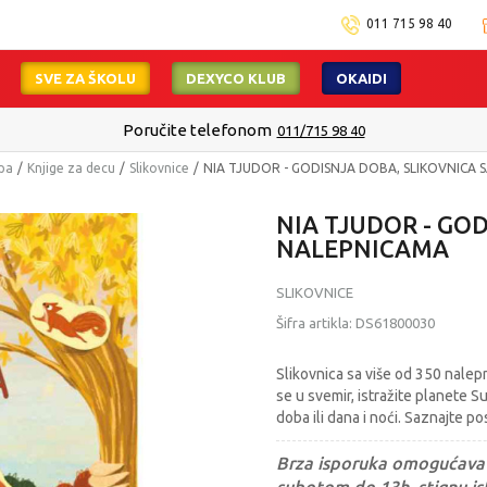
011 715 98 40
SVE ZA ŠKOLU
DEXYCO KLUB
OKAIDI
Poručite telefonom
011/715 98 40
mpa
Knjige za decu
Slikovnice
NIA TJUDOR - GODISNJA DOBA, SLIKOVNICA 
NIA TJUDOR - GO
NALEPNICAMA
SLIKOVNICE
Šifra artikla:
DS61800030
Slikovnica sa više od 350 nalepn
se u svemir, istražite planete 
doba ili dana i noći. Saznajte pos
Brza isporuka omogućava 