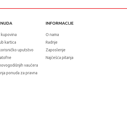
ONUDA
INFORMACIJE
 kupovina
O nama
b kartica
Radnje
korisničko uputstvo
Zaposlenje
atofne
Najčešća pitanja
novogodišnjih vaučera
nja ponuda za pravna