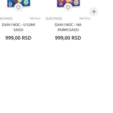
IKOVNICE
SLIKOVNICE
SLIKOVNICE
PBP1953
PBP1952
DAN I NOC - U SUMI
DAN I NOC - NA
GREJS
SASSI
FARMI SASSI
SUKI 
999,00
RSD
999,00
RSD
1.07