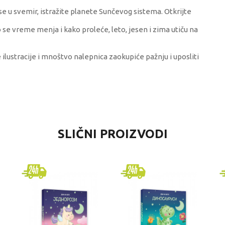
 se u svemir, istražite planete Sunčevog sistema. Otkrijte
o se vreme menja i kako proleće, leto, jesen i zima utiču na
ilustracije i mnoštvo nalepnica zaokupiće pažnju i uposliti
VREDNOST
SLIČNI PROIZVODI
Slikovnice
Data status
univerzalno
7-8 godina