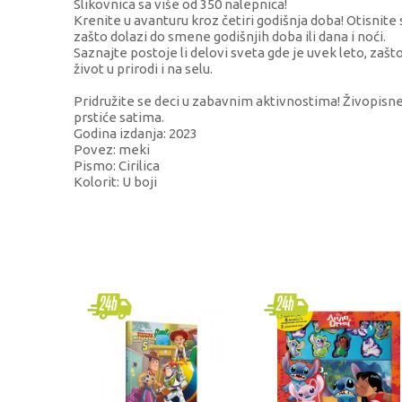
Slikovnica sa više od 350 nalepnica!
Krenite u avanturu kroz četiri godišnja doba! Otisnite
zašto dolazi do smene godišnjih doba ili dana i noći.
Saznajte postoje li delovi sveta gde je uvek leto, zašt
život u prirodi i na selu.
Pridružite se deci u zabavnim aktivnostima! Živopisne 
prstiće satima.
Godina izdanja: 2023
Povez: meki
Pismo: Cirilica
Kolorit: U boji
KARAKTERISTIKA
Kategorija
Brend
Pol
Uzrast