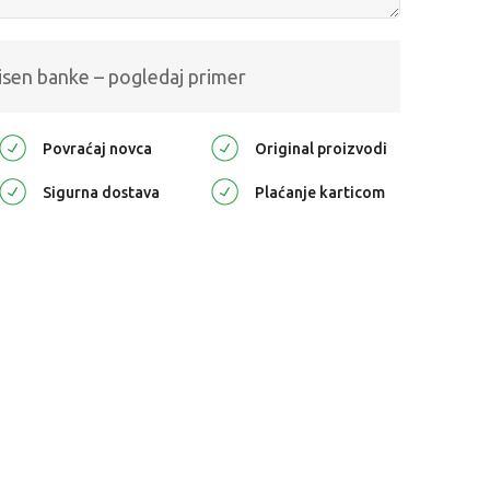
isen banke – pogledaj primer
Povraćaj novca
Original proizvodi
Sigurna dostava
Plaćanje karticom