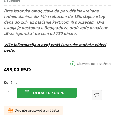
Detaljnije
Brza isporuka omogućava da porudžbine kreirane
radnim danima do 14h i subotom do 13h, stignu istog
dana do 20h, uz plaćanje karticom ili pouzećem. Ova
usluga je dostupna u Beogradu za proizvode označene
„Brza isporuka“ po ceni od 750 dinara.
Više informacija o ovoj vrsti isporuke možete videti
ovde.
Obavesti me o sniženju
499,00
RSD
Količina:
DODAJ U KORPU
Dodajte proizvod u gift listu