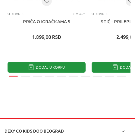
SLIKOVNICE
EGM5675
SLIKOVNICE
PRIČA O IGRAČKAMA 5
STIČ - PRILEPL
1.899,00
RSD
2.499,00
DODAJ U KORPU
DODAJ U
DEXY CO KIDS DOO BEOGRAD