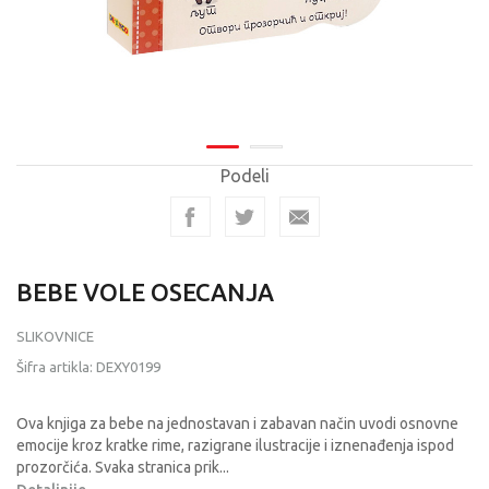
Podeli
BEBE VOLE OSECANJA
SLIKOVNICE
Šifra artikla:
DEXY0199
Ova knjiga za bebe na jednostavan i zabavan način uvodi osnovne
emocije kroz kratke rime, razigrane ilustracije i iznenađenja ispod
prozorčića. Svaka stranica prik
...