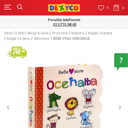
0
0
0
Poručite telefonom
011/715 98 40
Dexy Co Kids | Akcija & Cena
Proizvodi
Knjižara
Knjige i štampa
Knjige za decu
Slikovnice
BEBE VOLE OSECANJA