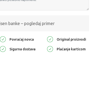
isen banke – pogledaj primer
Povraćaj novca
Original proizvodi
Sigurna dostava
Plaćanje karticom