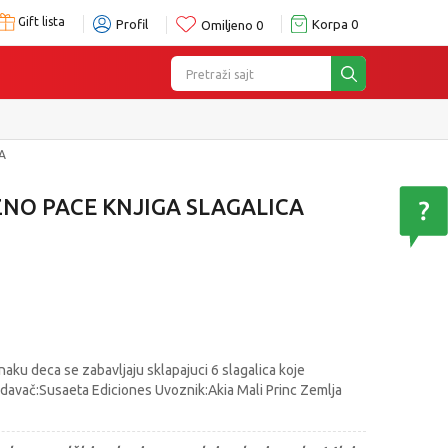
Gift lista
Profil
Korpa
0
Omiljeno
0
Pretraži sajt
A
O PACE KNJIGA SLAGALICA
aku deca se zabavljaju sklapajuci 6 slagalica koje
Izdavač:Susaeta Ediciones Uvoznik:Akia Mali Princ Zemlja