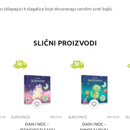
sklapajuci 6 slagalica koje docaravaju carobni svet bajki.
VREDNOST
SLIČNI PROIZVODI
Slikovnice
Commodore knjige
univerzalno
4-6 godina
SLIKOVNICE
SLIKOVNICE
SLIKOVNICE
SL
538
PBP1955
PBP1954
DAN I NOC -
DAN I NOC -
JEDNOROZI SASSI
DINOSAURUSI