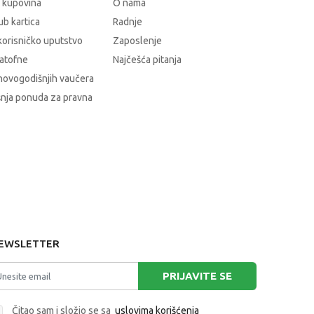
 kupovina
O nama
b kartica
Radnje
korisničko uputstvo
Zaposlenje
atofne
Najčešća pitanja
novogodišnjih vaučera
nja ponuda za pravna
EWSLETTER
PRIJAVITE SE
Čitao sam i složio se sa
uslovima korišćenja