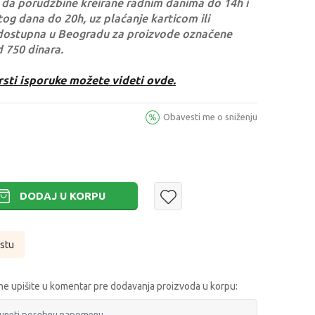
da porudžbine kreirane radnim danima do 14h i
og dana do 20h, uz plaćanje karticom ili
dostupna u Beogradu za proizvode označene
d 750 dinara.
rsti isporuke možete videti ovde.
Obavesti me o sniženju
DODAJ U KORPU
istu
e upišite u komentar pre dodavanja proizvoda u korpu: