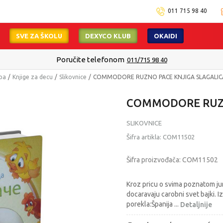
011 715 98 40
SVE ZA ŠKOLU
DEXYCO KLUB
OKAIDI
Poručite telefonom
011/715 98 40
mpa
Knjige za decu
Slikovnice
COMMODORE RUZNO PACE KNJIGA SLAGALIC
COMMODORE RUZN
SLIKOVNICE
Šifra artikla:
COM11502
Šifra proizvođača:
COM11502
Kroz pricu o svima poznatom jun
docaravaju carobni svet bajki. 
porekla:Španija
...
Detaljnije