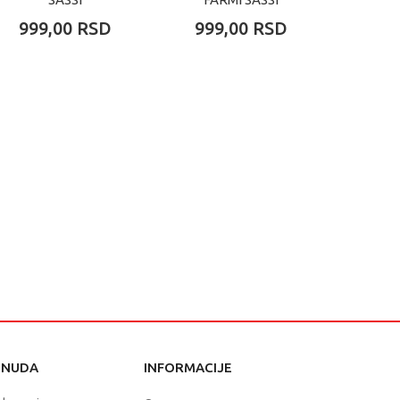
999,00
RSD
999,00
RSD
1.07
ONUDA
INFORMACIJE