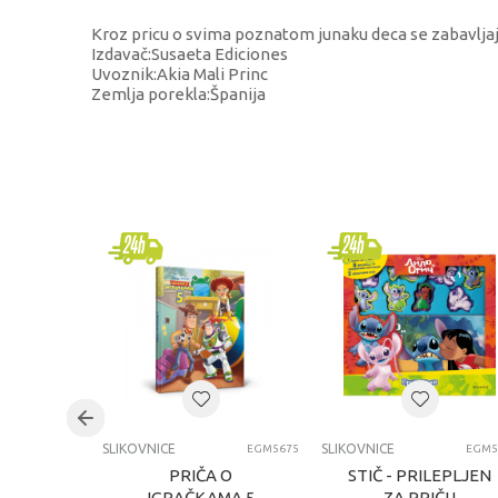
Kroz pricu o svima poznatom junaku deca se zabavljaju 
Izdavač:Susaeta Ediciones
Uvoznik:Akia Mali Princ
Zemlja porekla:Španija
KARAKTERISTIKA
Kategorija
Brend
Pol
Uzrast
Kategorija
SLIKOVNICE
SLIKOVNICE
EGM5675
EGM5
PRIČA O
STIČ - PRILEPLJEN
IGRAČKAMA 5
ZA PRIČU