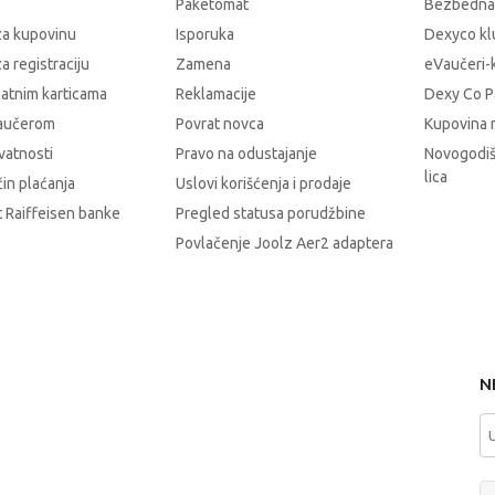
Paketomat
Bezbedna
za kupovinu
Isporuka
Dexyco klu
a registraciju
Zamena
eVaučeri-
latnim karticama
Reklamacije
Dexy Co P
vaučerom
Povrat novca
Kupovina 
ivatnosti
Pravo na odustajanje
Novogodiš
lica
čin plaćanja
Uslovi korišćenja i prodaje
 Raiffeisen banke
Pregled statusa porudžbine
Povlačenje Joolz Aer2 adaptera
N