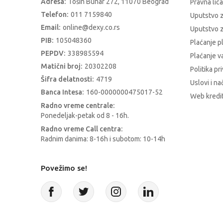
Adresa:
Tošin Bunar 272, 11070 Beograd
Pravna lica
Telefon:
011 7159840
Uputstvo 
Email:
online@dexy.co.rs
Uputstvo z
PIB:
105048360
Plaćanje p
PEPDV:
338985594
Plaćanje 
Matični broj:
20302208
Politika pr
Šifra delatnosti:
4719
Uslovi i na
Banca Intesa:
160-0000000475017-52
Web kredit
Radno vreme centrale:
Ponedeljak-petak od 8 - 16h.
Radno vreme Call centra:
Radnim danima: 8-16h i subotom: 10-14h
Povežimo se!