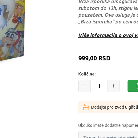
Brza isporuka omogućava 
subotom do 13h, stignu ist
pouzećem. Ova usluga je 
„Brza isporuka“ po ceni o
Više informacija o ovoj v
999,00
RSD
Količina:
Dodajte proizvod u gift l
Ukoliko imate dodatne napomen