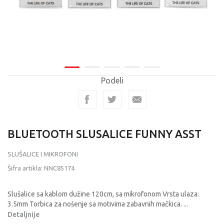
Podeli
BLUETOOTH SLUSALICE FUNNY ASST
SLUŠALICE I MIKROFONI
Šifra artikla:
NNC85174
Slušalice sa kablom dužine 120cm, sa mikrofonom Vrsta ulaza:
3.5mm Torbica za nošenje sa motivima zabavnih mačkica.
...
Detaljnije