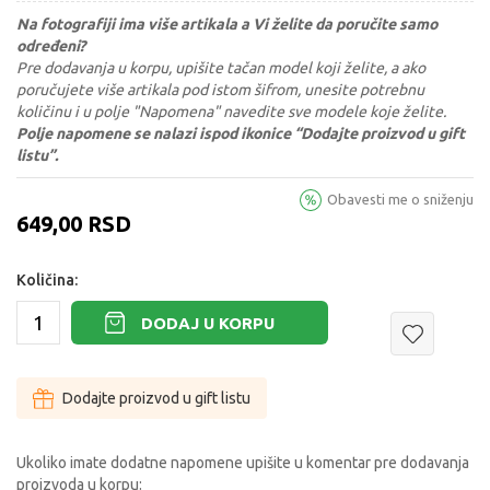
Na fotografiji ima više artikala a Vi želite da poručite samo
određeni?
Pre dodavanja u korpu, upišite tačan model koji želite, a ako
poručujete više artikala pod istom šifrom, unesite potrebnu
količinu i u polje "Napomena" navedite sve modele koje želite.
Polje napomene se nalazi ispod ikonice “Dodajte proizvod u gift
listu”.
Obavesti me o sniženju
649,00
RSD
Količina:
DODAJ U KORPU
Dodajte proizvod u gift listu
Ukoliko imate dodatne napomene upišite u komentar pre dodavanja
proizvoda u korpu: