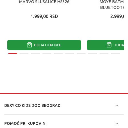
MARVO SLUSALICE H8326
MOYE BATMAN
BLUETOOTH S
1.999,00
RSD
2.999,00
DODAJ U KORPU
DODAJ U
DEXY CO KIDS DOO BEOGRAD
POMOĆ PRI KUPOVINI