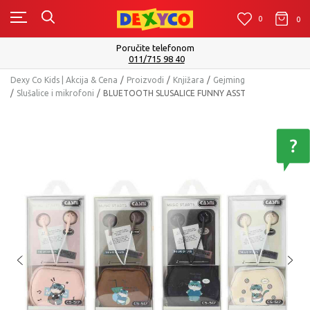
0
0
0
Poručite telefonom
011/715 98 40
Dexy Co Kids | Akcija & Cena
Proizvodi
Knjižara
Gejming
Slušalice i mikrofoni
BLUETOOTH SLUSALICE FUNNY ASST