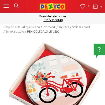
0
0
0
Poručite telefonom
011/715 98 40
Dexy Co Kids | Akcija & Cena
Proizvodi
Knjižara
Šminka i nakit
Šminka ostalo
REX OGLEDALO LE VELO