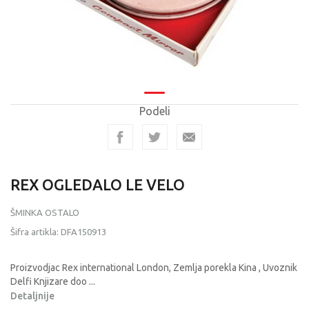
Podeli
REX OGLEDALO LE VELO
ŠMINKA OSTALO
Šifra artikla:
DFA150913
Proizvodjac Rex international London, Zemlja porekla Kina , Uvoznik
Delfi Knjizare doo
...
Detaljnije