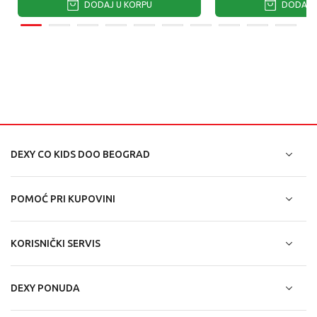
DODAJ U KORPU
DODAJ U
DEXY CO KIDS DOO BEOGRAD
POMOĆ PRI KUPOVINI
KORISNIČKI SERVIS
DEXY PONUDA