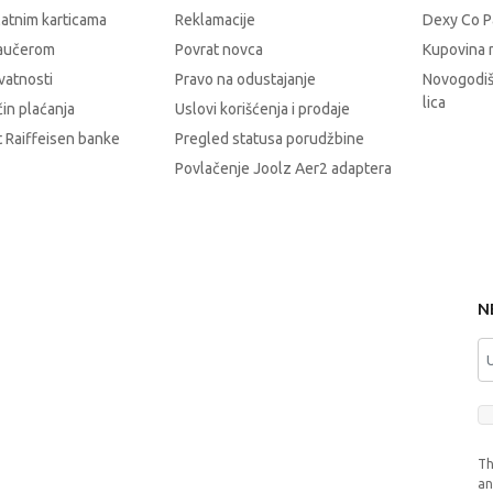
latnim karticama
Reklamacije
Dexy Co P
vaučerom
Povrat novca
Kupovina 
ivatnosti
Pravo na odustajanje
Novogodiš
lica
čin plaćanja
Uslovi korišćenja i prodaje
 Raiffeisen banke
Pregled statusa porudžbine
Povlačenje Joolz Aer2 adaptera
N
Th
a