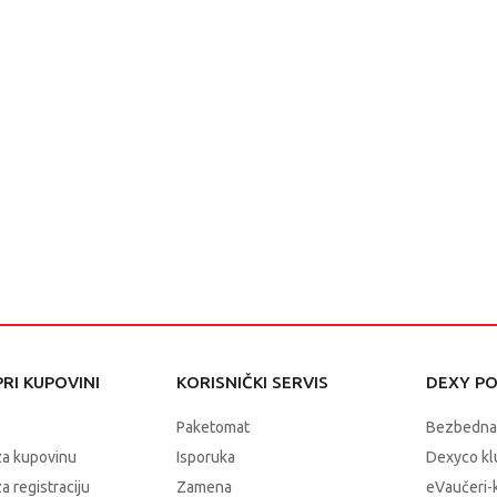
RI KUPOVINI
KORISNIČKI SERVIS
DEXY P
Paketomat
Bezbedna
za kupovinu
Isporuka
Dexyco klu
a registraciju
Zamena
eVaučeri-