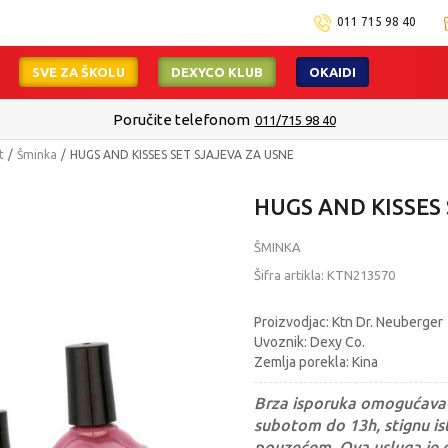
011 715 98 40
SVE ZA ŠKOLU
DEXYCO KLUB
OKAIDI
Poručite telefonom
011/715 98 40
t
Šminka
HUGS AND KISSES SET SJAJEVA ZA USNE
HUGS AND KISSES
ŠMINKA
Šifra artikla:
KTN213570
Proizvodjac: Ktn Dr. Neuberger
Uvoznik: Dexy Co.
Zemlja porekla: Kina
Brza isporuka omogućava 
subotom do 13h, stignu ist
pouzećem. Ova usluga je 