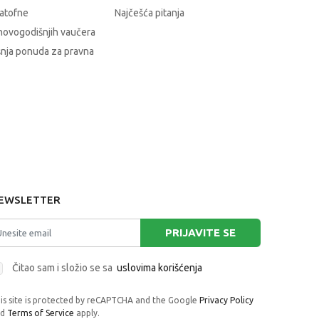
atofne
Najčešća pitanja
novogodišnjih vaučera
nja ponuda za pravna
EWSLETTER
PRIJAVITE SE
Čitao sam i složio se sa
uslovima korišćenja
is site is protected by reCAPTCHA and the Google
Privacy Policy
nd
Terms of Service
apply.