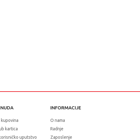
ONUDA
INFORMACIJE
 kupovina
O nama
b kartica
Radnje
korisničko uputstvo
Zaposlenje