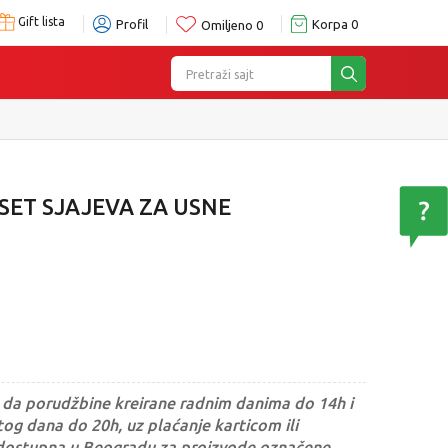
Gift lista
Profil
Korpa
0
Omiljeno
0
Pretraži sajt
 SET SJAJEVA ZA USNE
da porudžbine kreirane radnim danima do 14h i
og dana do 20h, uz plaćanje karticom ili
dostupna u Beogradu za proizvode označene