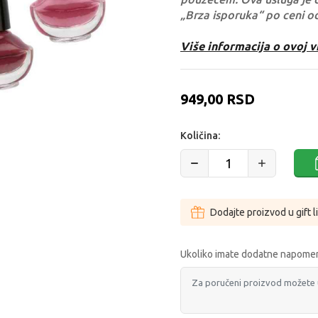
„Brza isporuka“ po ceni o
Više informacija o ovoj v
949,00
RSD
Količina:
Dodajte proizvod u gift l
Ukoliko imate dodatne napomen