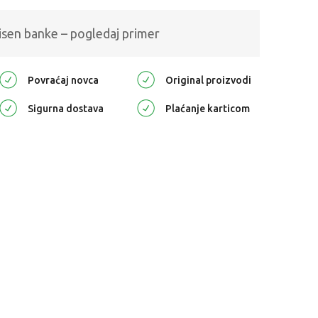
isen banke – pogledaj primer
Povraćaj novca
Original proizvodi
Sigurna dostava
Plaćanje karticom