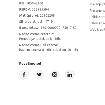
PIB:
105048360
Plaćanje p
PEPDV:
338985594
Plaćanje 
Matični broj:
20302208
Politika pr
Šifra delatnosti:
4719
Uslovi i na
Banca Intesa:
160-0000000475017-52
Web kredit
Radno vreme centrale:
Ponedeljak-petak od 8 - 16h.
Radno vreme Call centra:
Radnim danima: 8-16h i subotom: 10-14h
Povežimo se!