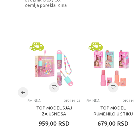
Zemlja porekla: Kina
KARAKTERISTIKA
Kategorija
Brend
Pol
Uzrast
Kategorija
ŠMINKA
ŠMINKA
DP0414125
DP0414
TOP MODEL SJAJ
TOP MODEL
ZA USNE SA
RUMENILO U STIKU
PANDANOM
ZA USNE I OBRAZE
959,00
RSD
679,00
RSD