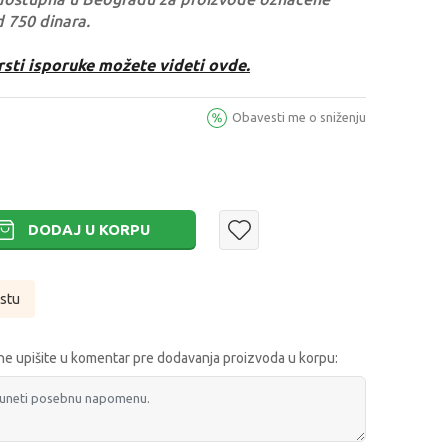
d 750 dinara.
rsti isporuke možete videti ovde.
Obavesti me o sniženju
DODAJ U KORPU
istu
e upišite u komentar pre dodavanja proizvoda u korpu: