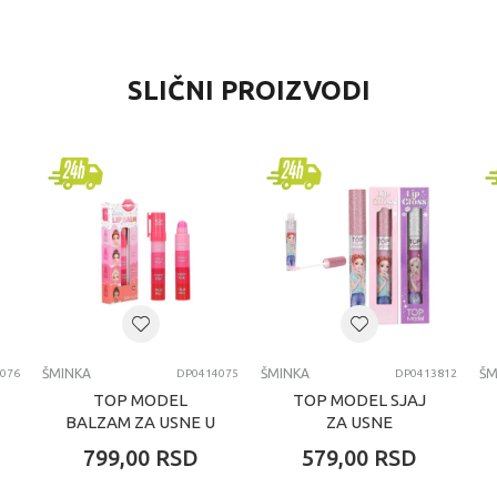
VREDNOST
SLIČNI PROIZVODI
Šminka
KTN šminka i nakit
devojčice
4-6 godina
SMINKA
ŠMINKA
ŠMINKA
ŠM
076
DP0414075
DP0413812
TOP MODEL
TOP MODEL SJAJ
BALZAM ZA USNE U
ZA USNE
OLOVCI CANDY
799,00
RSD
579,00
RSD