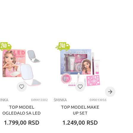
INKA
ŠMINKA
ŠMINKA
DP0413502
DP0013956
TOP MODEL
TOP MODEL MAKE
HOT F
OGLEDALO SA LED
UP SET
PISAN
SVETLOM
F
1.799,00
RSD
1.249,00
RSD
1.59