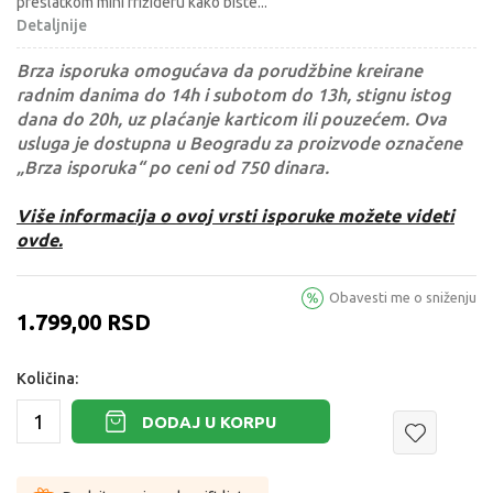
preslatkom mini frižideru kako biste
...
Detaljnije
Brza isporuka omogućava da porudžbine kreirane
radnim danima do 14h i subotom do 13h, stignu istog
dana do 20h, uz plaćanje karticom ili pouzećem. Ova
usluga je dostupna u Beogradu za proizvode označene
„Brza isporuka“ po ceni od 750 dinara.
Više informacija o ovoj vrsti isporuke možete videti
ovde.
Obavesti me o sniženju
1.799,00
RSD
Količina:
DODAJ U KORPU