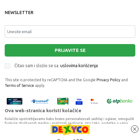
NEWSLETTER
PRIJAVITE SE
Čitao sam i složio se sa
uslovima korišćenja
This site is protected by reCAPTCHA and the Google
Privacy Policy
and
Terms of Service
apply.
Ova web-stranica koristi kolačiće
Kolačiće upotrebljavamo kako bismo personalizovali sadržaj i oglase, omogućili
funkcije društvenih medija i analizirali saobraćaj. Isto tako, podatke o vašoj
upotrebi naše web-lokacije delimo s partnerima za društvene medije,
oglašavanje i analizu, a oni ih mogu kombinovati s drugim podacima koje ste im
MAKE IT REAL MINI FRIZIDER SET SJAJEVA ZA
pružili ili koje su prikupili dok ste upotrebljavali njihove usluge. Nastavkom
Proizvode na sajtu nastojimo da opišemo što je preciznije moguće, ali ne