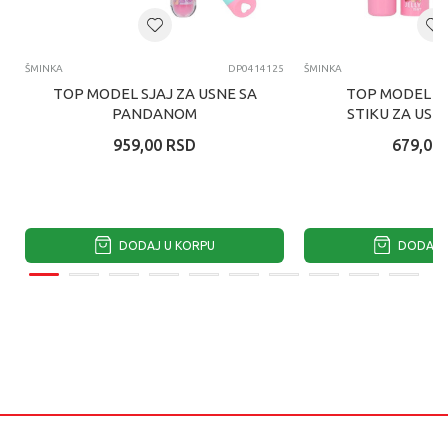
ŠMINKA
DP0414125
ŠMINKA
TOP MODEL SJAJ ZA USNE SA
TOP MODEL R
PANDANOM
STIKU ZA USN
959,00
RSD
679,00
DODAJ U KORPU
DODAJ U