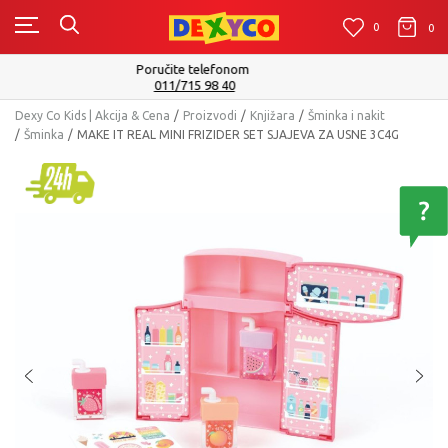
0
0
0
Isporuku možete očekivati u roku od 2 do 4 radna dana!
Pogledaj više
Dexy Co Kids | Akcija & Cena
Proizvodi
Knjižara
Šminka i nakit
Šminka
MAKE IT REAL MINI FRIZIDER SET SJAJEVA ZA USNE 3C4G