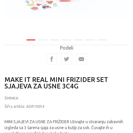
Podeli
MAKE IT REAL MINI FRIZIDER SET
SJAJEVA ZA USNE 3C4G
ŠMINKA
Šifra artikla:
ADR10054
MINI SJAJEVI ZA USNE ZA FRIŽIDER Uživajte u stvaranju zabavnih
izgleda sa 3 šarena sjaja za usne u kutiji za sok. Čuvajte ih u