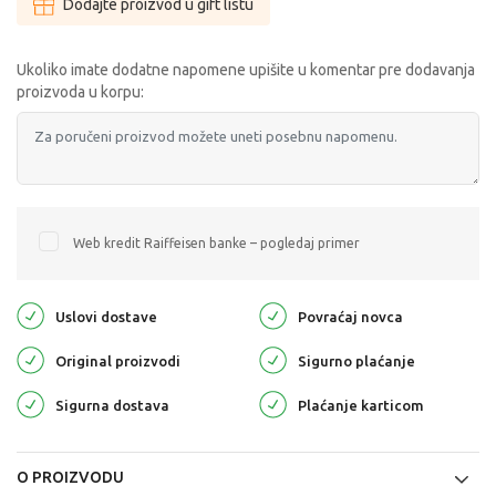
Dodajte proizvod u gift listu
Ukoliko imate dodatne napomene upišite u komentar pre dodavanja
proizvoda u korpu:
Web kredit Raiffeisen banke – pogledaj primer
Uslovi dostave
Povraćaj novca
Original proizvodi
Sigurno plaćanje
Sigurna dostava
Plaćanje karticom
O PROIZVODU