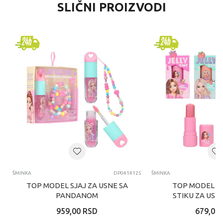
SLIČNI PROIZVODI
ŠMINKA
DP0414125
ŠMINKA
TOP MODEL SJAJ ZA USNE SA
TOP MODEL R
PANDANOM
STIKU ZA USN
959,00
RSD
679,00