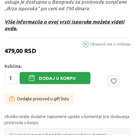
usluga je dostupna u Beogradu za proizvode označene
„Brza isporuka“ po ceni od 750 dinara.
Više informacija o ovoj vrsti isporuke možete videti
ovde.
Obavesti me o sniženju
479,00
RSD
Količina:
DODAJ U KORPU
Dodajte proizvod u gift listu
Ukoliko imate dodatne napomene upišite u komentar pre dodavanja
proizvoda u korpu: