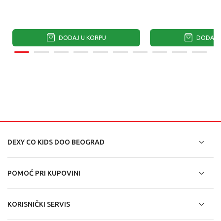
DODAJ U KORPU
DODAJ U
DEXY CO KIDS DOO BEOGRAD
POMOĆ PRI KUPOVINI
KORISNIČKI SERVIS