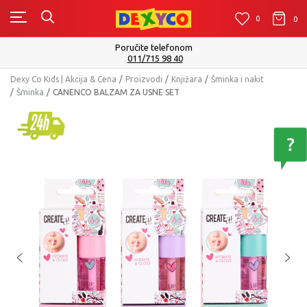
0
0
0
Poručite telefonom
011/715 98 40
Dexy Co Kids | Akcija & Cena
Proizvodi
Knjižara
Šminka i nakit
Šminka
CANENCO BALZAM ZA USNE SET