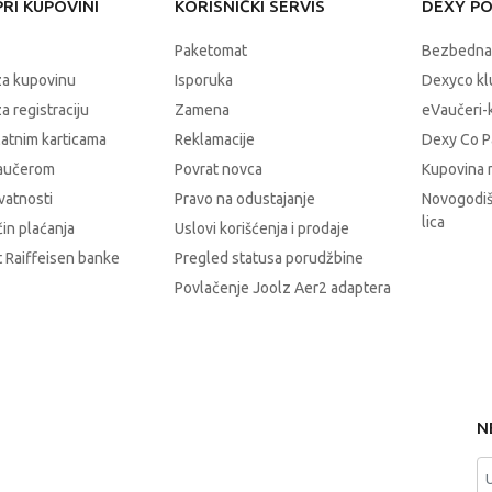
RI KUPOVINI
KORISNIČKI SERVIS
DEXY P
Paketomat
Bezbedna
za kupovinu
Isporuka
Dexyco klu
a registraciju
Zamena
eVaučeri-
latnim karticama
Reklamacije
Dexy Co P
vaučerom
Povrat novca
Kupovina 
ivatnosti
Pravo na odustajanje
Novogodiš
lica
čin plaćanja
Uslovi korišćenja i prodaje
 Raiffeisen banke
Pregled statusa porudžbine
Povlačenje Joolz Aer2 adaptera
N