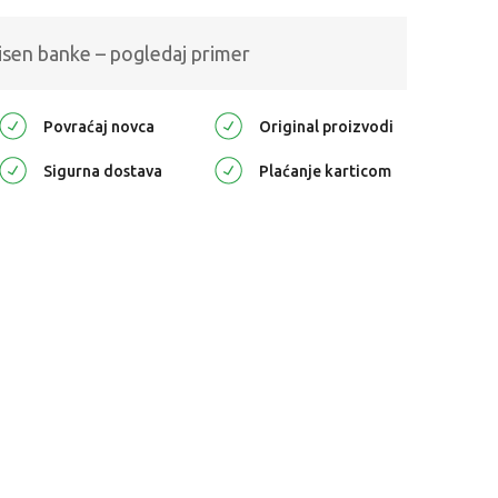
isen banke – pogledaj primer
Povraćaj novca
Original proizvodi
Sigurna dostava
Plaćanje karticom