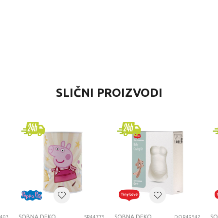
VREDNOST
SLIČNI PROIZVODI
SOBNA DEKORACIJA
Diakakis
devojčice
7-8 godina
SOBNA DEKORACIJA
SOBNA DEKORACIJA
SOBNA DEKORACIJA
403
SR44775
DOR49542