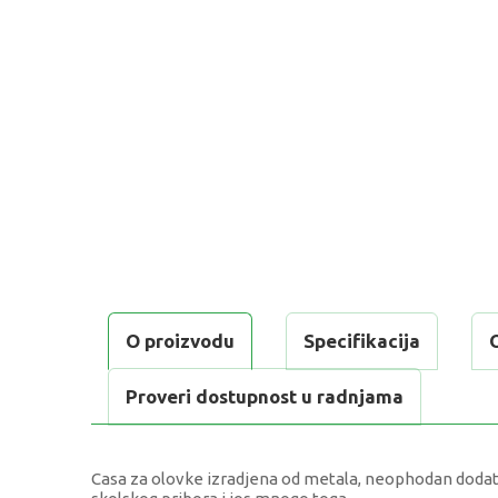
O proizvodu
Specifikacija
Proveri dostupnost u radnjama
Casa za olovke izradjena od metala, neophodan dodatak 