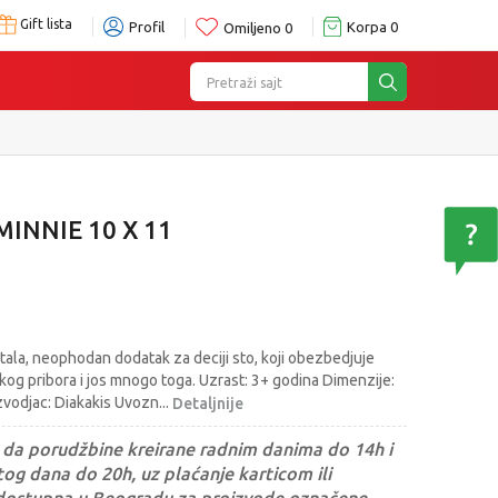
Gift lista
Profil
Korpa
0
Omiljeno
0
Pretraži sajt
INNIE 10 X 11
ala, neophodan dodatak za deciji sto, koji obezbedjuje
skog pribora i jos mnogo toga. Uzrast: 3+ godina Dimenzije:
zvodjac: Diakakis Uvozn
...
Detaljnije
da porudžbine kreirane radnim danima do 14h i
og dana do 20h, uz plaćanje karticom ili