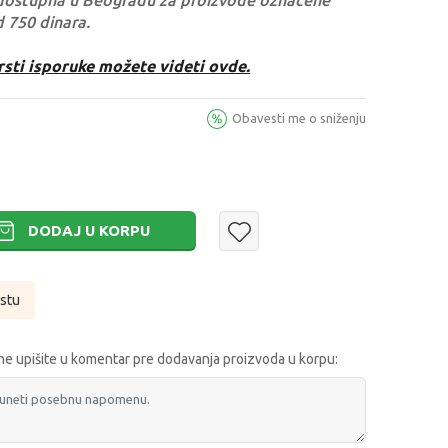
dostupna u Beogradu za proizvode označene
d 750 dinara.
rsti isporuke možete videti ovde.
Obavesti me o sniženju
DODAJ U KORPU
istu
e upišite u komentar pre dodavanja proizvoda u korpu: