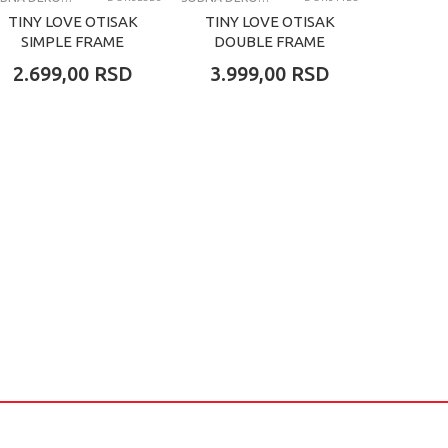
TINY LOVE OTISAK
TINY LOVE OTISAK
TINY 
SIMPLE FRAME
DOUBLE FRAME
SIM
WHITE
WHITE
W
2.699,00
RSD
3.999,00
RSD
2.99