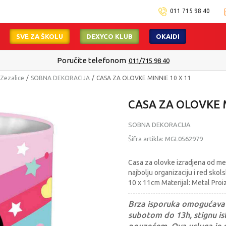
011 715 98 40
SVE ZA ŠKOLU
DEXYCO KLUB
OKAIDI
Poručite telefonom
011/715 98 40
i Zezalice
SOBNA DEKORACIJA
CASA ZA OLOVKE MINNIE 10 X 11
CASA ZA OLOVKE M
SOBNA DEKORACIJA
Šifra artikla:
MGL0562979
Casa za olovke izradjena od met
najbolju organizaciju i red skol
10 x 11cm Materijal: Metal Proi
Brza isporuka omogućava 
subotom do 13h, stignu ist