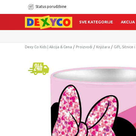
Status porudžbine
SVE KATEGORIJE
AKCIJA
Dexy Co Kids | Akcija & Cena
Proizvodi
Knjižara
Gift, Sitnice 