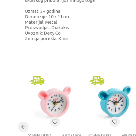
skolskog pribora i jos mnogo toga.
Uzrast: 3+ godina
Dimenzije: 10 x 11cm
Materijal: Metal
Proizvodjac: Diakakis
Uvoznik: Dexy Co.
Zemlja porekla: Kina
KARAKTERISTIKA
Kategorija
Brend
Pol
Uzrast
Kategorija
SOBNA DEKORACIJA
SOBNA DEKORACIJA
APLMR13404
APLMR13