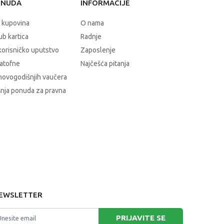
ONUDA
INFORMACIJE
 kupovina
O nama
b kartica
Radnje
korisničko uputstvo
Zaposlenje
atofne
Najčešća pitanja
novogodišnjih vaučera
nja ponuda za pravna
EWSLETTER
PRIJAVITE SE