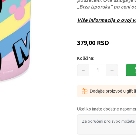
pouzećem. Ova usluga je 
„Brza isporuka“ po ceni o
Više informacija o ovoj v
379,00
RSD
Količina:
Dodajte proizvod u gift l
Ukoliko imate dodatne napomen