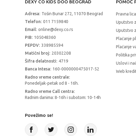
DEXY CO KIDS DOO BEOGRAD
POMOĆ P
Adresa:
Tošin Bunar 272, 11070 Beograd
Pravna lica
Telefon:
011 7159840
Uputstvo 
Email:
online@dexy.co.rs
Uputstvo z
PIB:
105048360
Plaćanje p
PEPDV:
338985594
Plaćanje 
Matični broj:
20302208
Politika pr
Šifra delatnosti:
4719
Uslovi i na
Banca Intesa:
160-0000000475017-52
Web kredit
Radno vreme centrale:
Ponedeljak-petak od 8 - 16h.
Radno vreme Call centra:
Radnim danima: 8-16h i subotom: 10-14h
Povežimo se!