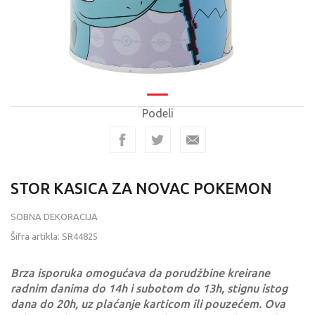
Podeli
STOR KASICA ZA NOVAC POKEMON
SOBNA DEKORACIJA
Šifra artikla:
SR44825
Brza isporuka omogućava da porudžbine kreirane
radnim danima do 14h i subotom do 13h, stignu istog
dana do 20h, uz plaćanje karticom ili pouzećem. Ova