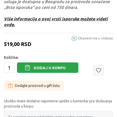
usluga je dostupna u Beogradu za proizvode označene
„Brza isporuka“ po ceni od 750 dinara.
Više informacija o ovoj vrsti isporuke možete videti
ovde.
Obavesti me o sniženju
519,00
RSD
Količina:
DODAJ U KORPU
Dodajte proizvod u gift listu
Ukoliko imate dodatne napomene upišite u komentar pre dodavanja
proizvoda u korpu: