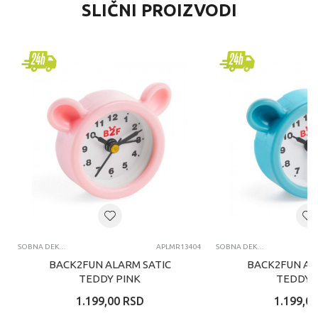
SLIČNI PROIZVODI
SOBNA DEKORACIJA
APLMR13404
SOBNA DEKORACIJA
BACK2FUN ALARM SATIC
BACK2FUN AL
TEDDY PINK
TEDDY 
1.199,00
RSD
1.199,00