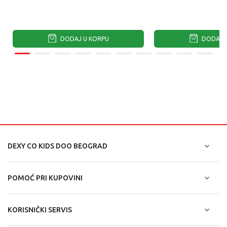
DODAJ U KORPU
DODAJ U
DEXY CO KIDS DOO BEOGRAD
POMOĆ PRI KUPOVINI
KORISNIČKI SERVIS