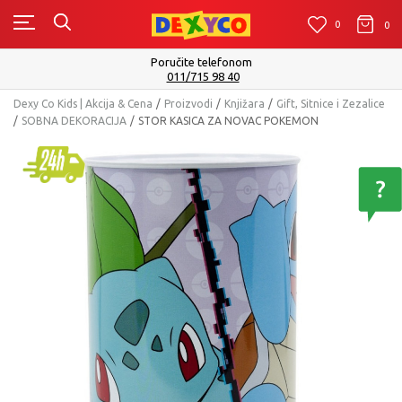
0
0
0
Poručite telefonom
011/715 98 40
Dexy Co Kids | Akcija & Cena
Proizvodi
Knjižara
Gift, Sitnice i Zezalice
SOBNA DEKORACIJA
STOR KASICA ZA NOVAC POKEMON