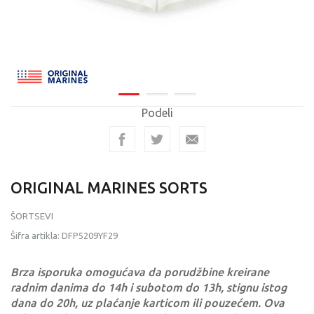
Podeli
ORIGINAL MARINES SORTS
ŠORTSEVI
Šifra artikla:
DFP5209YF29
Brza isporuka omogućava da porudžbine kreirane
radnim danima do 14h i subotom do 13h, stignu istog
dana do 20h, uz plaćanje karticom ili pouzećem. Ova