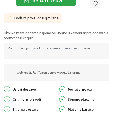
DODAJ U KORPU
Dodajte proizvod u gift listu
Ukoliko imate dodatne napomene upišite u komentar pre dodavanja
proizvoda u korpu:
Web kredit Raiffeisen banke – pogledaj primer
Uslovi dostave
Povraćaj novca
Original proizvodi
Sigurno plaćanje
Sigurna dostava
Plaćanje karticom