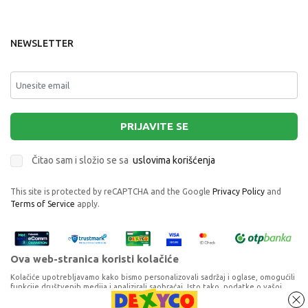
NEWSLETTER
PRIJAVITE SE
Čitao sam i složio se sa
uslovima korišćenja
This site is protected by reCAPTCHA and the Google
Privacy Policy
and
Terms of Service
apply.
Ova web-stranica koristi kolačiće
Kolačiće upotrebljavamo kako bismo personalizovali sadržaj i oglase, omogućili
funkcije društvenih medija i analizirali saobraćaj. Isto tako, podatke o vašoj
upotrebi naše web-lokacije delimo s partnerima za društvene medije,
oglašavanje i analizu, a oni ih mogu kombinovati s drugim podacima koje ste im