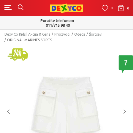
0
0
0
Isporuku možete očekivati u roku od 2 do 4 radna dana!
Pogledaj više
Dexy Co Kids | Akcija & Cena
Proizvodi
Odeća
Šortsevi
ORIGINAL MARINES SORTS