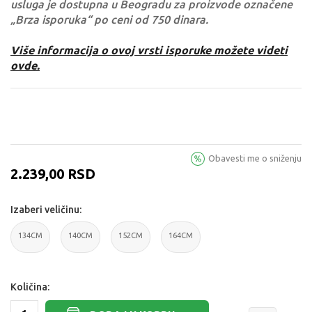
usluga je dostupna u Beogradu za proizvode označene
„Brza isporuka“ po ceni od 750 dinara.
Više informacija o ovoj vrsti isporuke možete videti
ovde.
Obavesti me o sniženju
2.239,00
RSD
Izaberi veličinu:
134CM
140CM
152CM
164CM
134CM
140CM
152CM
164CM
Količina: