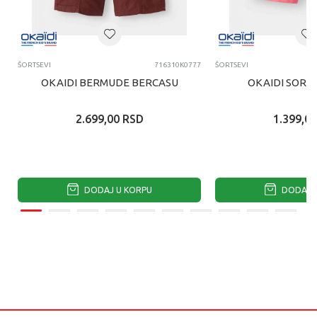
ŠORTSEVI
716310K0777
ŠORTSEVI
OKAIDI BERMUDE BERCASU
OKAIDI SORT
2.699,00
RSD
1.399,00
DODAJ U KORPU
DODAJ U