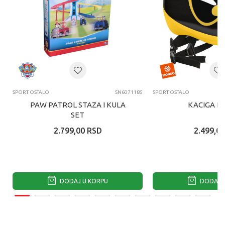
SPORT OSTALO
SN6071185
SPORT OSTALO
PAW PATROL STAZA I KULA
KACIGA B
SET
2.799,00
RSD
2.499,00
DODAJ U KORPU
DODAJ U