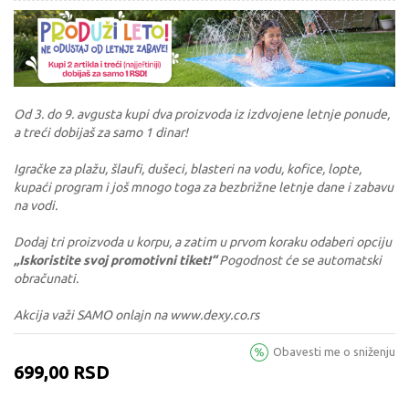
Od 3. do 9. avgusta kupi dva proizvoda iz izdvojene letnje ponude,
a treći dobijaš za samo 1 dinar!
Igračke za plažu, šlaufi, dušeci, blasteri na vodu, kofice, lopte,
kupaći program i još mnogo toga za bezbrižne letnje dane i zabavu
na vodi.
Dodaj tri proizvoda u korpu, a zatim u prvom koraku odaberi opciju
„Iskoristite svoj promotivni tiket!“
Pogodnost će se automatski
obračunati.
Akcija važi SAMO onlajn na www.dexy.co.rs
Obavesti me o sniženju
699,00
RSD