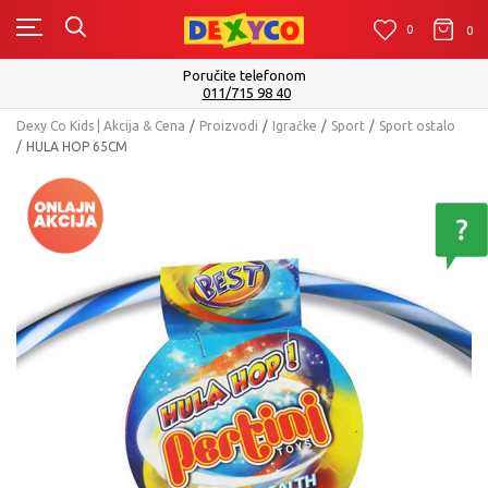
0
0
0
Poručite telefonom
011/715 98 40
Dexy Co Kids | Akcija & Cena
Proizvodi
Igračke
Sport
Sport ostalo
HULA HOP 65CM