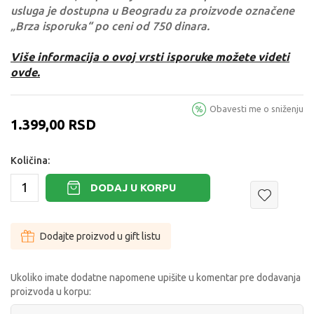
usluga je dostupna u Beogradu za proizvode označene
„Brza isporuka“ po ceni od 750 dinara.
Više informacija o ovoj vrsti isporuke možete videti
ovde.
Obavesti me o sniženju
1.399,00
RSD
Količina:
DODAJ U KORPU
Dodajte proizvod u gift listu
Ukoliko imate dodatne napomene upišite u komentar pre dodavanja
proizvoda u korpu: