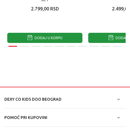
2.799,00
RSD
2.499,00
DODAJ U KORPU
DODAJ U
DEXY CO KIDS DOO BEOGRAD
POMOĆ PRI KUPOVINI