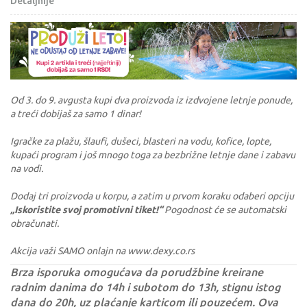
Detaljnije
Od 3. do 9. avgusta kupi dva proizvoda iz izdvojene letnje ponude,
a treći dobijaš za samo 1 dinar!
Igračke za plažu, šlaufi, dušeci, blasteri na vodu, kofice, lopte,
kupaći program i još mnogo toga za bezbrižne letnje dane i zabavu
na vodi.
Dodaj tri proizvoda u korpu, a zatim u prvom koraku odaberi opciju
„Iskoristite svoj promotivni tiket!“
Pogodnost će se automatski
obračunati.
Akcija važi SAMO onlajn na www.dexy.co.rs
Brza isporuka omogućava da porudžbine kreirane
radnim danima do 14h i subotom do 13h, stignu istog
dana do 20h, uz plaćanje karticom ili pouzećem. Ova