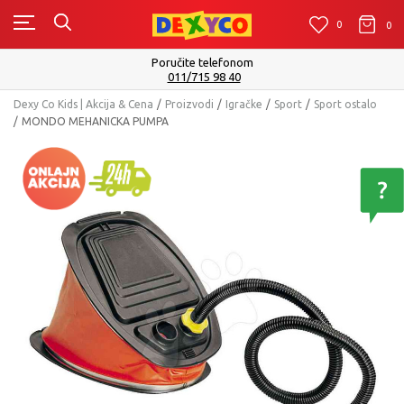
0
0
0
Isporuku možete očekivati u roku od 2 do 4 ra
Pogledaj više
Dexy Co Kids | Akcija & Cena
Proizvodi
Igračke
Sport
Sport ostalo
MONDO MEHANICKA PUMPA