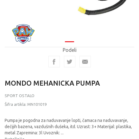
Podeli
MONDO MEHANICKA PUMPA
SPORT OSTALO
Šifra artikla:
MN101019
Pumpa je pogodna za naduvavanje lopti, čamaca na naduvavanje,
dečijih bazena, vazdušnih dušeka, itd. Uzrast: 3+ Materijal: plastika,
metal Zapremina: 3l Uvoznik:
...