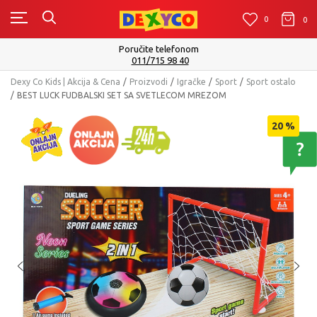
0
0
0
Isporuku možete očekivati u roku od 2 do 4 radna dana!
Pogledaj više
Dexy Co Kids | Akcija & Cena
Proizvodi
Igračke
Sport
Sport ostalo
BEST LUCK FUDBALSKI SET SA SVETLECOM MREZOM
20
%