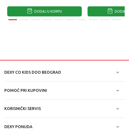
DODAJ U KORPU
DODAJ U
DEXY CO KIDS DOO BEOGRAD
POMOĆ PRI KUPOVINI
KORISNIČKI SERVIS
DEXY PONUDA