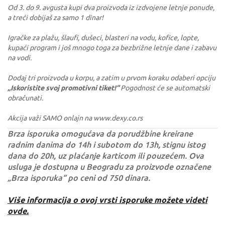
Od 3. do 9. avgusta kupi dva proizvoda iz izdvojene letnje ponude,
a treći dobijaš za samo 1 dinar!
Igračke za plažu, šlaufi, dušeci, blasteri na vodu, kofice, lopte,
kupaći program i još mnogo toga za bezbrižne letnje dane i zabavu
na vodi.
Dodaj tri proizvoda u korpu, a zatim u prvom koraku odaberi opciju
„Iskoristite svoj promotivni tiket!“
Pogodnost će se automatski
obračunati.
Akcija važi SAMO onlajn na www.dexy.co.rs
Brza isporuka omogućava da porudžbine kreirane
radnim danima do 14h i subotom do 13h, stignu istog
dana do 20h, uz plaćanje karticom ili pouzećem. Ova
usluga je dostupna u Beogradu za proizvode označene
„Brza isporuka“ po ceni od 750 dinara.
Više informacija o ovoj vrsti isporuke možete videti
ovde.