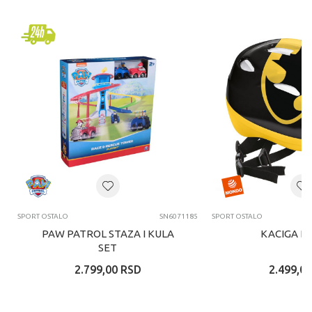
SPORT OSTALO
SN6071185
SPORT OSTALO
PAW PATROL STAZA I KULA
KACIGA B
SET
2.799,00
RSD
2.499,00