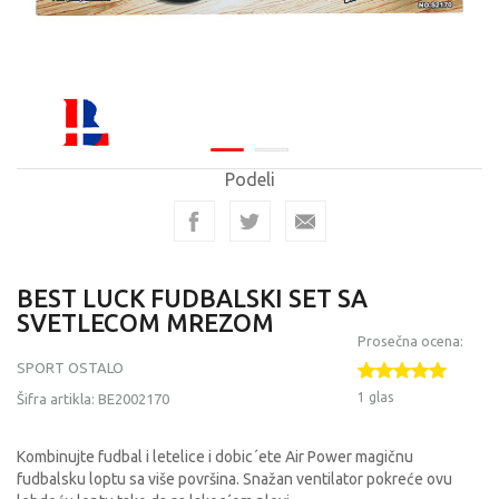
Podeli
BEST LUCK FUDBALSKI SET SA
SVETLECOM MREZOM
Prosečna ocena:
SPORT OSTALO
1 glas
Šifra artikla:
BE2002170
Kombinujte fudbal i letelice i dobic´ete Air Power magičnu
fudbalsku loptu sa više površina. Snažan ventilator pokreće ovu