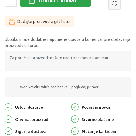
DODAJ U KORPU
Dodajte proizvod u gift listu
Ukoliko imate dodatne napomene upišite u komentar pre dodavanja
proizvoda u korpu:
Web kredit Raiffeisen banke – pogledaj primer
Uslovi dostave
Povraćaj novca
Original proizvodi
Sigurno plaćanje
Sigurna dostava
Plaćanje karticom