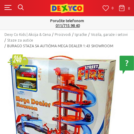
0
0
0
onom
Isporuku možete očekivati u roku
40
Pogledaj vi
Dexy Co Kids | Akcija & Cena
Proizvodi
Igračke
Vozila, garaže i setovi
Staze za autiće
BURAGO STAZA SA AUTIĆIMA MEGA DEALER 1:43 SHOWROOM