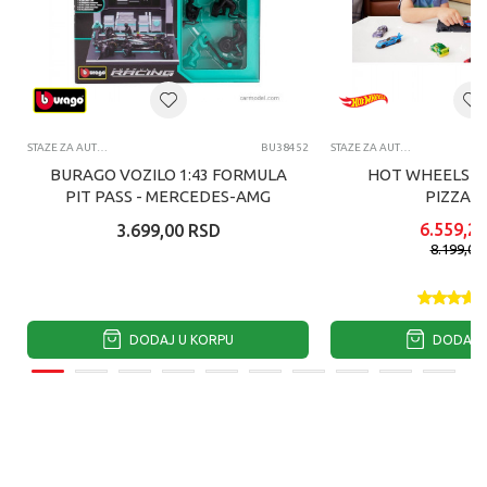
STAZE ZA AUTIĆE
BU38452
STAZE ZA AUTIĆE
BURAGO VOZILO 1:43 FORMULA
HOT WHEELS CI
PIT PASS - MERCEDES-AMG
PIZZA 
PETRONAS F1 W15 TEAM
6.559,20
3.699,00
RSD
8.199,00
DODAJ U KORPU
DODAJ U