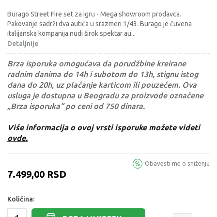
Burago Street Fire set za igru - Mega showroom prodavca.
Pakovanje sadrži dva autića u srazmeri 1/43. Burago je čuvena
italijanska kompanija nudi širok spektar au
...
Detaljnije
Brza isporuka omogućava da porudžbine kreirane
radnim danima do 14h i subotom do 13h, stignu istog
dana do 20h, uz plaćanje karticom ili pouzećem. Ova
usluga je dostupna u Beogradu za proizvode označene
„Brza isporuka“ po ceni od 750 dinara.
Više informacija o ovoj vrsti isporuke možete videti
ovde.
Obavesti me o sniženju
7.499,00
RSD
Količina: