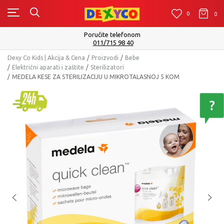
0
0
0
Isporuku možete očekivati u roku od 2 do 4 ra
Pogledaj više
Dexy Co Kids | Akcija & Cena
Proizvodi
Bebe
Električni aparati i zaštite
Sterilizatori
MEDELA KESE ZA STERILIZACIJU U MIKROTALASNOJ 5 KOM