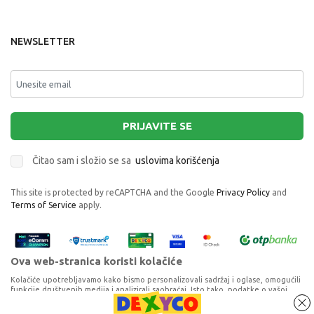
NEWSLETTER
PRIJAVITE SE
Čitao sam i složio se sa
uslovima korišćenja
This site is protected by reCAPTCHA and the Google
Privacy Policy
and
Terms of Service
apply.
Ova web-stranica koristi kolačiće
Kolačiće upotrebljavamo kako bismo personalizovali sadržaj i oglase, omogućili
funkcije društvenih medija i analizirali saobraćaj. Isto tako, podatke o vašoj
upotrebi naše web-lokacije delimo s partnerima za društvene medije,
oglašavanje i analizu, a oni ih mogu kombinovati s drugim podacima koje ste im
MEDELA KESE ZA STERILIZACIJU U