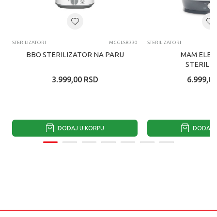
STERILIZATORI
MCGLSB330
STERILIZATORI
BBO STERILIZATOR NA PARU
MAM ELEK
STERILI
3.999,00
RSD
6.999,00
DODAJ U KORPU
DODAJ U