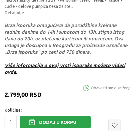
mikrotalasnoj idealne su za: - PersonalFit Flex™ levak - flašice -
cucle - delove pumpica Kesa za ste
...
Detaljnije
Brza isporuka omogućava da porudžbine kreirane
radnim danima do 14h i subotom do 13h, stignu istog
dana do 20h, uz plaćanje karticom ili pouzećem. Ova
usluga je dostupna u Beogradu za proizvode označene
„Brza isporuka“ po ceni od 750 dinara.
Više informacija o ovoj vrsti isporuke možete videti
ovde.
Obavesti me o sniženju
2.799,00
RSD
Količina:
DODAJ U KORPU