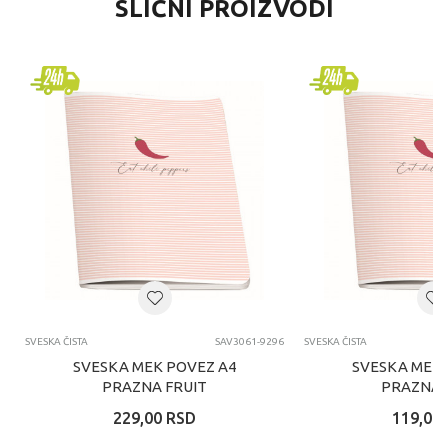
SLIČNI PROIZVODI
SVESKA ČISTA
SAV3061-9296
SVESKA ČISTA
SVESKA MEK POVEZ A4
SVESKA MEK 
PRAZNA FRUIT
PRAZNA 
229,00
RSD
119,00