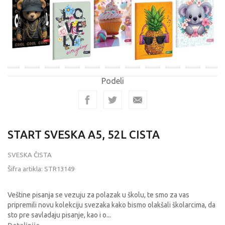
Podeli
START SVESKA A5, 52L CISTA
SVESKA ČISTA
Šifra artikla:
STR13149
Veštine pisanja se vezuju za polazak u školu, te smo za vas
pripremili novu kolekciju svezaka kako bismo olakšali školarcima, da
sto pre savladaju pisanje, kao i o
...