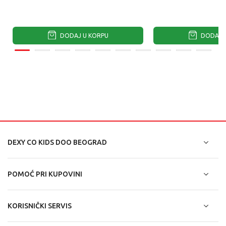
DODAJ U KORPU
DODAJ U
DEXY CO KIDS DOO BEOGRAD
POMOĆ PRI KUPOVINI
KORISNIČKI SERVIS