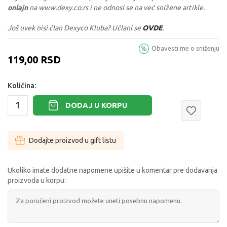
onlajn
na www.dexy.co.rs i ne odnosi se na već snižene artikle.
Još uvek nisi član Dexyco Kluba? Učlani se
OVDE
.
Obavesti me o sniženju
119,00
RSD
Količina:
DODAJ U KORPU
Dodajte proizvod u gift listu
Ukoliko imate dodatne napomene upišite u komentar pre dodavanja
proizvoda u korpu: