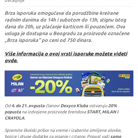
Detaljnije
Brza isporuka omogućava da porudžbine kreirane
radnim danima do 14h i subotom do 13h, stignu istog
dana do 20h, uz plaćanje karticom ili pouzećem. Ova
usluga je dostupna u Beogradu za proizvode označene
„Brza isporuka“ po ceni od 750 dinara.
Više informacija o ovoj vrsti isporuke možete videti
ovde.
Od
4. do 21. avgusta
članovi
Dexyco Kluba
ostvaruju
20%
popusta
na izdvojene proizvode brendova
START, MILAN i
CRAYOLA
.
Spremite školski pribor na vreme i izaberite omiljene olovke,
bojice i druge dodatke za pisanje i crtanje. Popust važi
samo