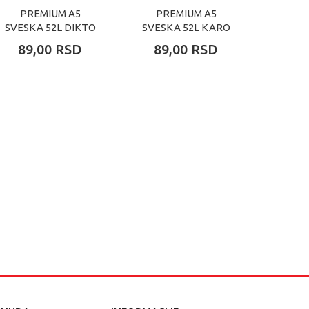
PREMIUM A5
PREMIUM A5
PR
SVESKA 52L DIKTO
SVESKA 52L KARO
SVESK
89,00
RSD
89,00
RSD
159