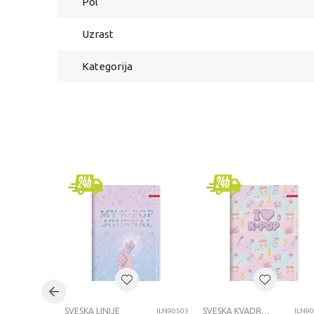
Pol
Uzrast
Kategorija
SVESKA LINIJE
SVESKA KVADRATIĆI
ILN90503
ILN9