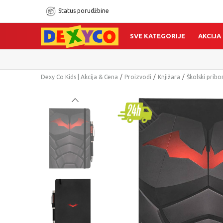
Status porudžbine
SVE KATEGORIJE
AKCIJA
Dexy Co Kids | Akcija & Cena
Proizvodi
Knjižara
Školski pribo