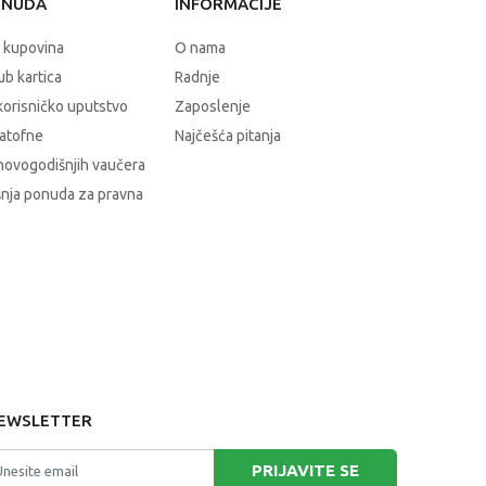
ONUDA
INFORMACIJE
 kupovina
O nama
b kartica
Radnje
korisničko uputstvo
Zaposlenje
atofne
Najčešća pitanja
novogodišnjih vaučera
nja ponuda za pravna
EWSLETTER
PRIJAVITE SE