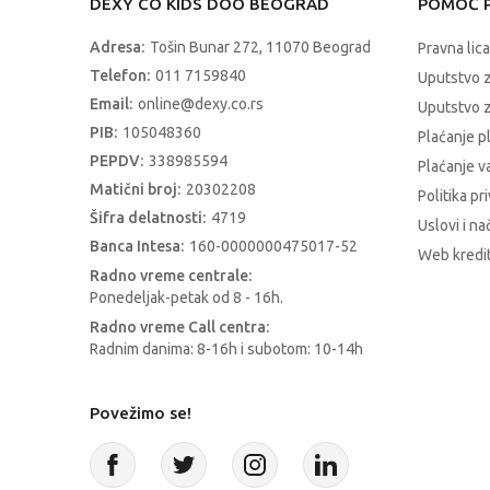
DEXY CO KIDS DOO BEOGRAD
POMOĆ P
Adresa:
Tošin Bunar 272, 11070 Beograd
Pravna lica
Telefon:
011 7159840
Uputstvo 
Email:
online@dexy.co.rs
Uputstvo z
PIB:
105048360
Plaćanje p
PEPDV:
338985594
Plaćanje 
Matični broj:
20302208
Politika pr
Šifra delatnosti:
4719
Uslovi i na
Banca Intesa:
160-0000000475017-52
Web kredit
Radno vreme centrale:
Ponedeljak-petak od 8 - 16h.
Radno vreme Call centra:
Radnim danima: 8-16h i subotom: 10-14h
Povežimo se!