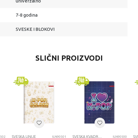
univerzalno
7-8 godina
SVESKE I BLOKOVI
SLIČNI PROIZVODI
SVESKA LINIJE
SVESKA KVADRATIĆI
SV
0502
ILN90501
ILN90500