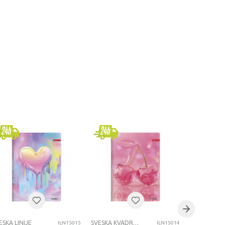
ESKA LINIJE
SVESKA KVADRATIĆI
SVESKA LINI
ILN15015
ILN15014