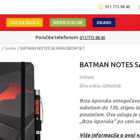
011 715 98 40
SVE ZA ŠKOLU
DEXYCO KLUB
OKAIDI
Poručite telefonom
011/715 98 40
r
Sveske
BATMAN NOTES SA HEMIJSKOM SET
BATMAN NOTES S
SVESKE
Šifra artikla:
GER63508
Brza isporuka omogućava 
subotom do 13h, stignu ist
pouzećem. Ova usluga je 
„Brza isporuka“ po ceni o
Više informacija o ovoj v