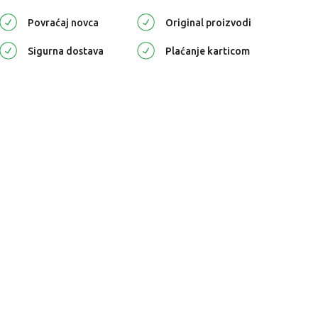
Povraćaj novca
Original proizvodi
Sigurna dostava
Plaćanje karticom