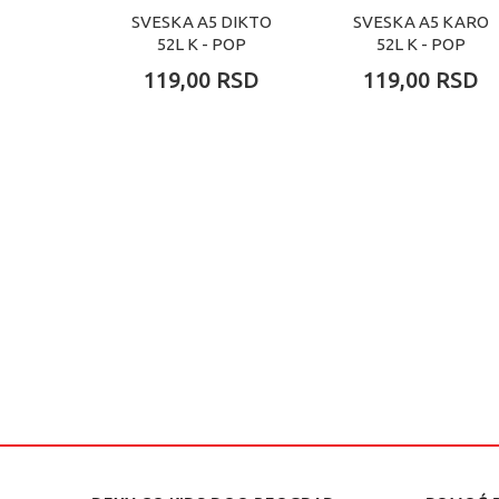
SVESKA A5 DIKTO
SVESKA A5 KARO
52L K - POP
52L K - POP
119,00
RSD
119,00
RSD