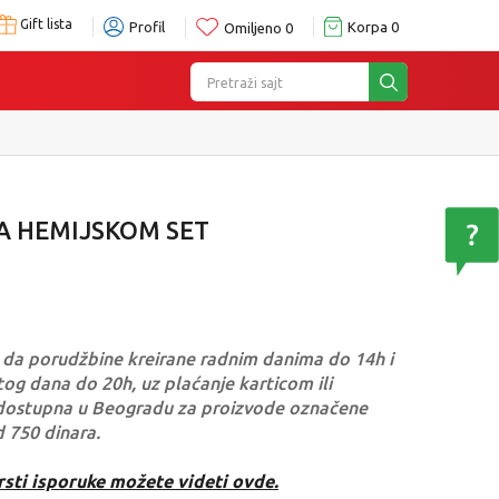
Gift lista
Profil
Korpa
0
Omiljeno
0
Pretraži sajt
A HEMIJSKOM SET
da porudžbine kreirane radnim danima do 14h i
og dana do 20h, uz plaćanje karticom ili
dostupna u Beogradu za proizvode označene
d 750 dinara.
rsti isporuke možete videti ovde.