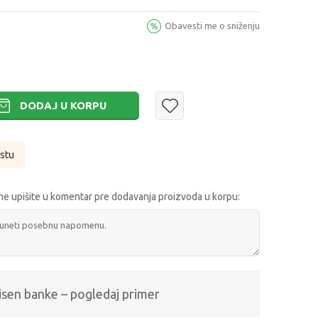
Obavesti me o sniženju
DODAJ U KORPU
istu
e upišite u komentar pre dodavanja proizvoda u korpu:
isen banke – pogledaj primer