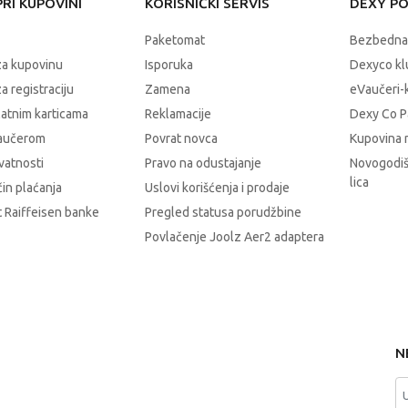
RI KUPOVINI
KORISNIČKI SERVIS
DEXY P
Paketomat
Bezbedna
za kupovinu
Isporuka
Dexyco klu
a registraciju
Zamena
eVaučeri-
latnim karticama
Reklamacije
Dexy Co P
vaučerom
Povrat novca
Kupovina 
ivatnosti
Pravo na odustajanje
Novogodiš
lica
čin plaćanja
Uslovi korišćenja i prodaje
 Raiffeisen banke
Pregled statusa porudžbine
Povlačenje Joolz Aer2 adaptera
N