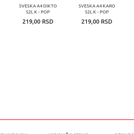
SVESKA A4 DIKTO
SVESKA A4 KARO
52L K - POP
52L K - POP
219,00
RSD
219,00
RSD