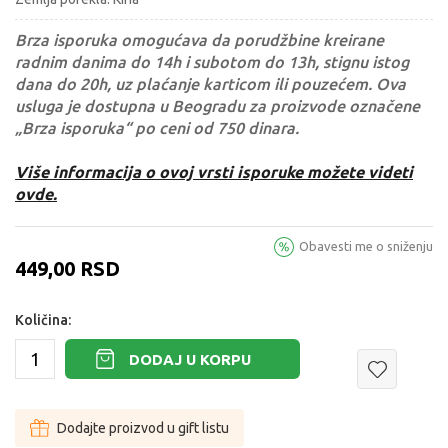
Brza isporuka omogućava da porudžbine kreirane
radnim danima do 14h i subotom do 13h, stignu istog
dana do 20h, uz plaćanje karticom ili pouzećem. Ova
usluga je dostupna u Beogradu za proizvode označene
„Brza isporuka“ po ceni od 750 dinara.
Više informacija o ovoj vrsti isporuke možete videti
ovde.
Obavesti me o sniženju
449,00
RSD
Količina:
DODAJ U KORPU
Dodajte proizvod u gift listu