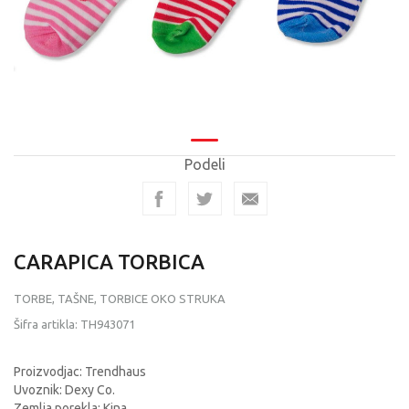
Podeli
CARAPICA TORBICA
TORBE, TAŠNE, TORBICE OKO STRUKA
Šifra artikla:
TH943071
Proizvodjac: Trendhaus
Uvoznik: Dexy Co.
Zemlja porekla: Kina