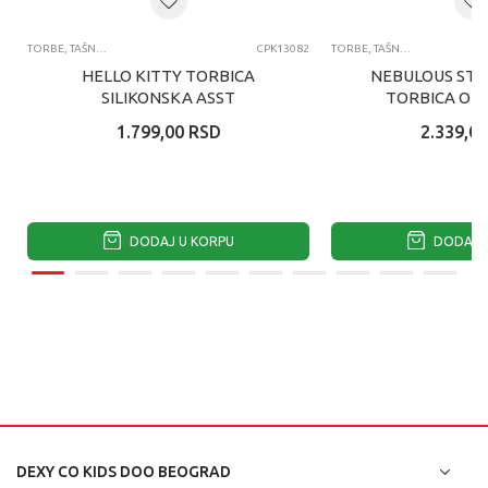
TORBE, TAŠNE, TORBICE OKO STRUKA
CPK13082
TORBE, TAŠNE, TORBICE OKO STRUKA
HELLO KITTY TORBICA
NEBULOUS STA
SILIKONSKA ASST
TORBICA OK
AGAT
1.799,00
RSD
2.339,00
DODAJ U KORPU
DODAJ U
DEXY CO KIDS DOO BEOGRAD