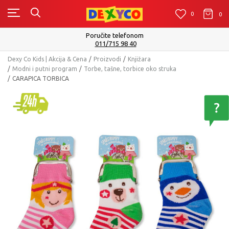
0
0
0
Poručite telefonom
011/715 98 40
Dexy Co Kids | Akcija & Cena
Proizvodi
Knjižara
Modni i putni program
Torbe, tašne, torbice oko struka
CARAPICA TORBICA