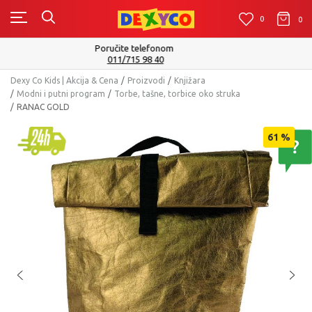
0
0
0
Isporuku možete očekivati u roku od 2 do 4 radna dana!
Pogledaj više
Dexy Co Kids | Akcija & Cena
Proizvodi
Knjižara
Modni i putni program
Torbe, tašne, torbice oko struka
RANAC GOLD
61
%