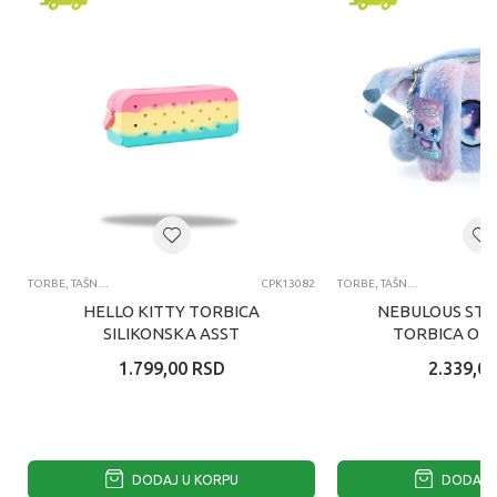
TORBE, TAŠNE, TORBICE OKO STRUKA
CPK13082
TORBE, TAŠNE, TORBICE OKO STRUKA
HELLO KITTY TORBICA
NEBULOUS STA
SILIKONSKA ASST
TORBICA OK
AGAT
1.799,00
RSD
2.339,00
DODAJ U KORPU
DODAJ U