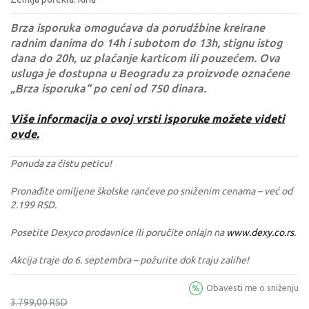
Brza isporuka omogućava da porudžbine kreirane
radnim danima do 14h i subotom do 13h, stignu istog
dana do 20h, uz plaćanje karticom ili pouzećem. Ova
usluga je dostupna u Beogradu za proizvode označene
„Brza isporuka“ po ceni od 750 dinara.
Više informacija o ovoj vrsti isporuke možete videti
ovde.
Ponuda za čistu peticu!
Pronađite omiljene školske rančeve po sniženim cenama – već od
2.199 RSD.
Posetite Dexyco prodavnice ili poručite onlajn na
www.dexy.co.rs
.
Akcija traje do 6. septembra – požurite dok traju zalihe!
Obavesti me o sniženju
3.799,00
RSD