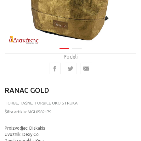
Podeli
RANAC GOLD
TORBE, TAŠNE, TORBICE OKO STRUKA
Šifra artikla:
MGL0582179
Proizvodjac: Diakakis
Uvoznik: Dexy Co.
Zemlja porekla: Kina