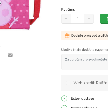
Količina:
Dodajte proizvod u gift l
i
Ukoliko imate dodatne napomen
Web kredit Raiffe
Uslovi dostave