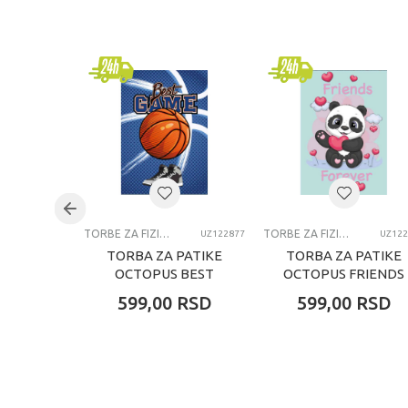
Kategorija
Brend
Pol
Uzrast
Kategorija
TORBE ZA FIZIČKO
TORBE ZA FIZIČKO
UZ122877
UZ122
TORBA ZA PATIKE
TORBA ZA PATIKE
OCTOPUS BEST
OCTOPUS FRIENDS
GAME
FOREVER
599,00
RSD
599,00
RSD