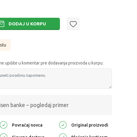
DODAJ U KORPU
istu
e upišite u komentar pre dodavanja proizvoda u korpu:
isen banke – pogledaj primer
Povraćaj novca
Original proizvodi