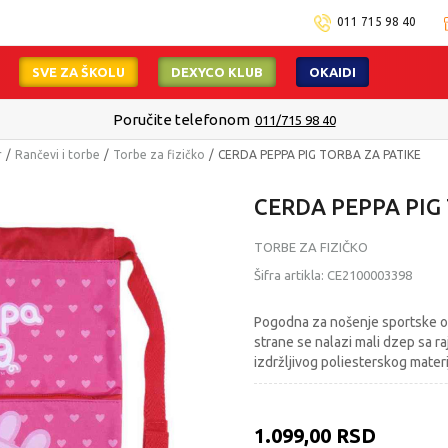
011 715 98 40
SVE ZA ŠKOLU
DEXYCO KLUB
OKAIDI
Poručite telefonom
011/715 98 40
r
Rančevi i torbe
Torbe za fizičko
CERDA PEPPA PIG TORBA ZA PATIKE
CERDA PEPPA PIG
TORBE ZA FIZIČKO
Šifra artikla:
CE2100003398
Pogodna za nošenje sportske ore
strane se nalazi mali dzep sa ra
izdržljivog poliesterskog materija
1.099,00
RSD