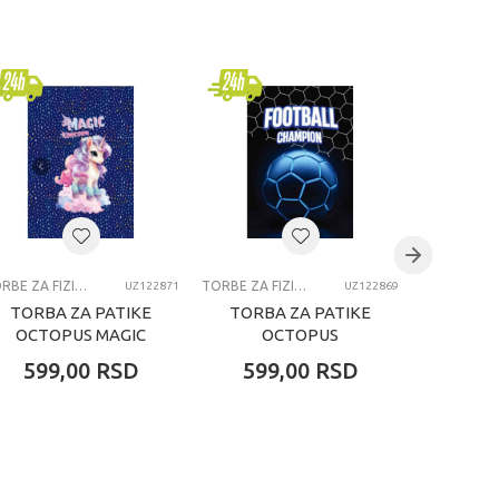
TORBE ZA FIZIČKO
TORBE ZA FIZIČKO
UZ122871
UZ122869
TORBA ZA PATIKE
TORBA ZA PATIKE
TORBA
OCTOPUS MAGIC
OCTOPUS
OCT
UNICORN
FOOTBALL
599,00
RSD
599,00
RSD
599
CHAMPION