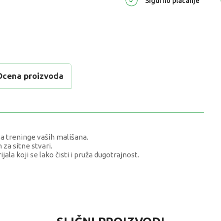
Sigurno plaćanje
Ocena proizvoda
a treninge vaših mališana.
za sitne stvari.
ala koji se lako čisti i pruža dugotrajnost.
VREDNOST