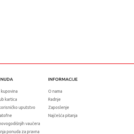
ONUDA
INFORMACIJE
 kupovina
O nama
b kartica
Radnje
korisničko uputstvo
Zaposlenje
atofne
Najčešća pitanja
novogodišnjih vaučera
nja ponuda za pravna