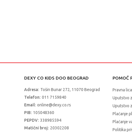
DEXY CO KIDS DOO BEOGRAD
POMOĆ P
Adresa:
Tošin Bunar 272, 11070 Beograd
Pravna lica
Telefon:
011 7159840
Uputstvo 
Email:
online@dexy.co.rs
Uputstvo z
PIB:
105048360
Plaćanje p
PEPDV:
338985594
Plaćanje 
Matični broj:
20302208
Politika pr