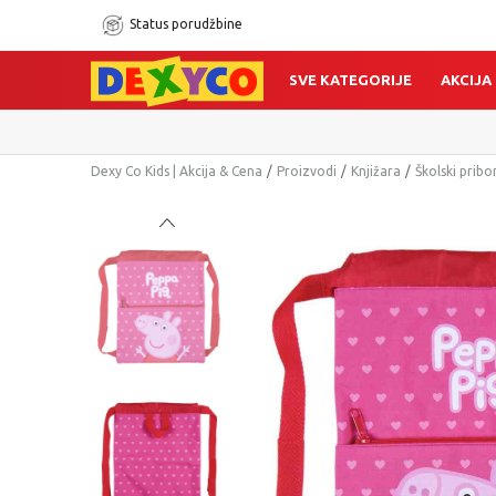
Status porudžbine
SVE KATEGORIJE
AKCIJA
Dexy Co Kids | Akcija & Cena
Proizvodi
Knjižara
Školski pribo