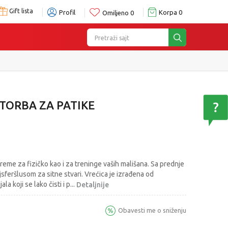
Gift lista
Profil
Korpa
0
Omiljeno
0
Pretraži sajt
 TORBA ZA PATIKE
me za fizičko kao i za treninge vaših mališana. Sa prednje
jsferšlusom za sitne stvari. Vrećica je izrađena od
la koji se lako čisti i p
...
Detaljnije
Obavesti me o sniženju