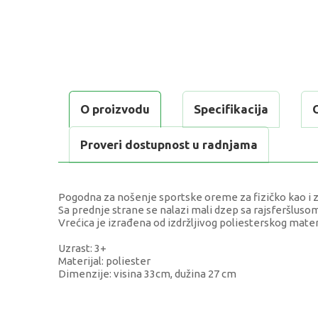
O proizvodu
Specifikacija
Proveri dostupnost u radnjama
Pogodna za nošenje sportske oreme za fizičko kao i z
Sa prednje strane se nalazi mali dzep sa rajsferšlusom 
Vrećica je izrađena od izdržljivog poliesterskog materij
Uzrast: 3+
Materijal: poliester
Dimenzije: visina 33cm, dužina 27 cm
KARAKTERISTIKA