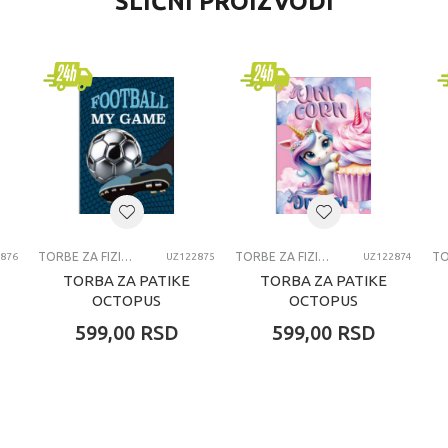
SLIČNI PROIZVODI
Torbe za fizičko
Pepa prase
devojčice
4-6 godina
TORBE ZA FIZICKO
TORBE ZA FIZIČKO
TORBE ZA FIZIČKO
876
UZ122875
UZ122874
TORBA ZA PATIKE
TORBA ZA PATIKE
OCTOPUS
OCTOPUS
FOOTBALL MY
UNICORN DREAM
599,00
RSD
599,00
RSD
GAME