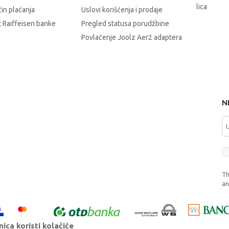
lica
čin plaćanja
Uslovi korišćenja i prodaje
 Raiffeisen banke
Pregled statusa porudžbine
Povlačenje Joolz Aer2 adaptera
N
Th
a
ica koristi kolačiće