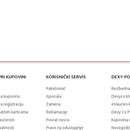
RI KUPOVINI
KORISNIČKI SERVIS
DEXY P
Paketomat
Bezbedna
za kupovinu
Isporuka
Dexyco klu
a registraciju
Zamena
eVaučeri-
latnim karticama
Reklamacije
Dexy Co P
vaučerom
Povrat novca
Kupovina 
ivatnosti
Pravo na odustajanje
Novogodiš