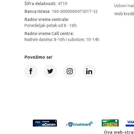
Šifra delatnosti:
4719
Uslovi i na
Banca Intesa:
160-0000000475017-52
Web kredit
Radno vreme centrale:
Ponedeljak-petak od 8 - 16h.
Radno vreme Call centra:
Radnim danima: 8-16h i subotom: 10-14h
Povežimo se!
Ova web-stran