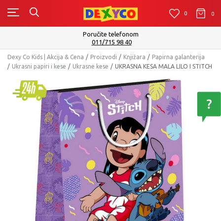
0
0
0
Poručite telefonom
011/715 98 40
Dexy Co Kids | Akcija & Cena
Proizvodi
Knjižara
Papirna galanterija
Ukrasni papiri i kese
Ukrasne kese
UKRASNA KESA MALA LILO I STITCH