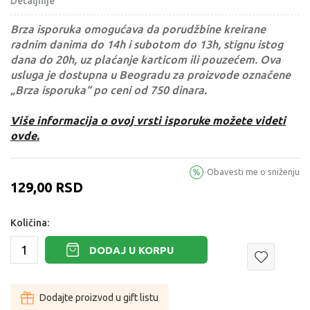
Detaljnije
Brza isporuka omogućava da porudžbine kreirane
radnim danima do 14h i subotom do 13h, stignu istog
dana do 20h, uz plaćanje karticom ili pouzećem. Ova
usluga je dostupna u Beogradu za proizvode označene
„Brza isporuka“ po ceni od 750 dinara.
Više informacija o ovoj vrsti isporuke možete videti
ovde.
Obavesti me o sniženju
129,00
RSD
Količina:
DODAJ U KORPU
Dodajte proizvod u gift listu