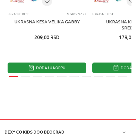
UKRASNE KESE
MGL0574127
UKRASNE KESE
UKRASNA KESA VELIKA GABBY
UKRASNA KES
SREDN
209,00
RSD
179,00
DODAJ U KORPU
DODAJ U
DEXY CO KIDS DOO BEOGRAD