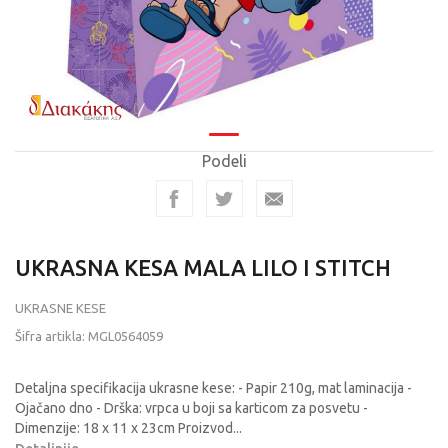
Podeli
UKRASNA KESA MALA LILO I STITCH
UKRASNE KESE
Šifra artikla:
MGL0564059
Detaljna specifikacija ukrasne kese: - Papir 210g, mat laminacija -
Ojačano dno - Drška: vrpca u boji sa karticom za posvetu -
Dimenzije: 18 x 11 x 23cm Proizvod
...