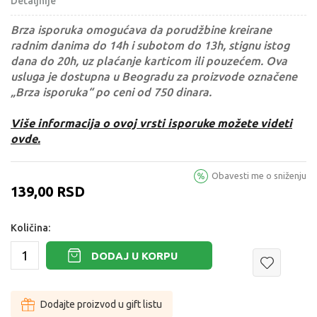
Detaljnije
Brza isporuka omogućava da porudžbine kreirane
radnim danima do 14h i subotom do 13h, stignu istog
dana do 20h, uz plaćanje karticom ili pouzećem. Ova
usluga je dostupna u Beogradu za proizvode označene
„Brza isporuka“ po ceni od 750 dinara.
Više informacija o ovoj vrsti isporuke možete videti
ovde.
Obavesti me o sniženju
139,00
RSD
Količina:
DODAJ U KORPU
Dodajte proizvod u gift listu