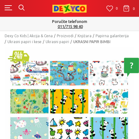
0
0
0
Poručite telefonom
011/715 98 40
Dexy Co Kids | Akcija & Cena
Proizvodi
Knjižara
Papirna galanterija
Ukrasni papiri i kese
Ukrasni papiri
UKRASNI PAPIR BIMBI