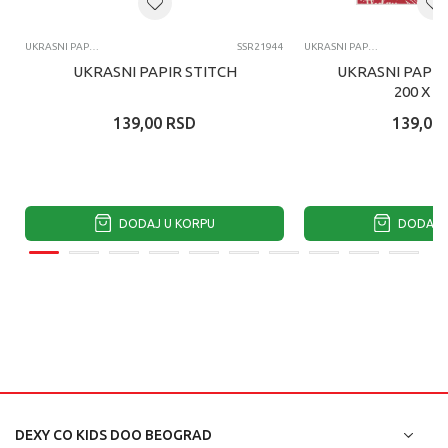
UKRASNI PAPIRI
SSR21944
UKRASNI PAPIRI
UKRASNI PAPIR STITCH
UKRASNI PAPIR
200 X 7
139,00
RSD
139,00
DODAJ U KORPU
DODAJ U
DEXY CO KIDS DOO BEOGRAD