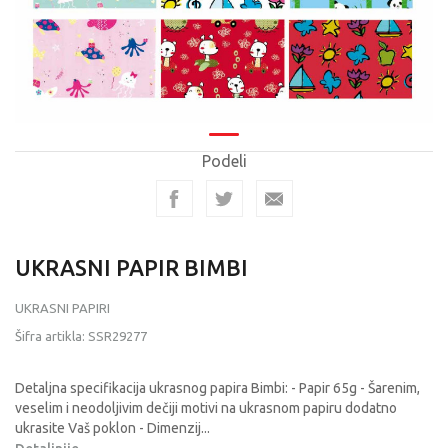
Podeli
UKRASNI PAPIR BIMBI
UKRASNI PAPIRI
Šifra artikla:
SSR29277
Detaljna specifikacija ukrasnog papira Bimbi: - Papir 65g - Šarenim,
veselim i neodoljivim dečiji motivi na ukrasnom papiru dodatno
ukrasite Vaš poklon - Dimenzij
...