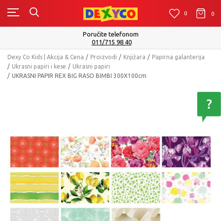
0
0
0
Poručite telefonom
011/715 98 40
Dexy Co Kids | Akcija & Cena
Proizvodi
Knjižara
Papirna galanterija
Ukrasni papiri i kese
Ukrasni papiri
UKRASNI PAPIR REX BIG RASO BIMBI 300X100cm