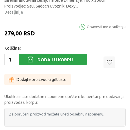
šarenim imotivima čekaju na tebe Dimenzije: 100 x 300cm
Proizvodjac: Saul Sadoch Uvoznik: Dexy
...
Detaljnije
Obavesti me o sniženju
279,00
RSD
Količina:
DODAJ U KORPU
Dodajte proizvod u gift listu
Ukoliko imate dodatne napomene upišite u komentar pre dodavanja
proizvoda u korpu: