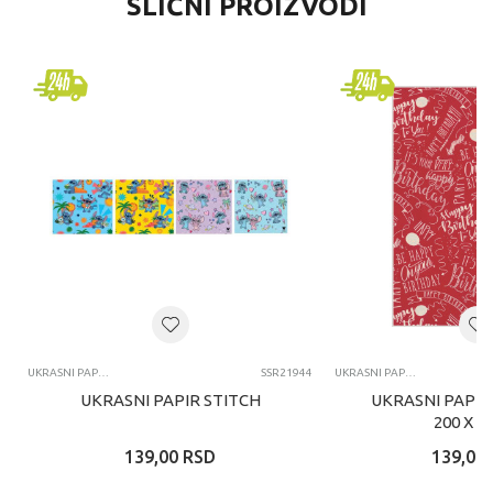
SLIČNI PROIZVODI
UKRASNI PAPIRI
SSR21944
UKRASNI PAPIRI
UKRASNI PAPIR STITCH
UKRASNI PAPIR
200 X 7
139,00
RSD
139,00