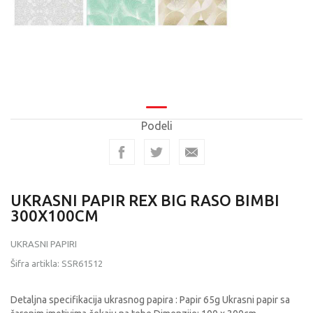
Podeli
UKRASNI PAPIR REX BIG RASO BIMBI
300X100CM
UKRASNI PAPIRI
Šifra artikla:
SSR61512
Detaljna specifikacija ukrasnog papira : Papir 65g Ukrasni papir sa