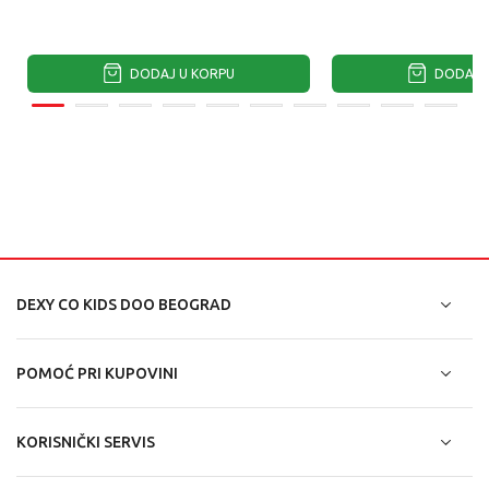
DODAJ U KORPU
DODAJ U
DEXY CO KIDS DOO BEOGRAD
POMOĆ PRI KUPOVINI
KORISNIČKI SERVIS